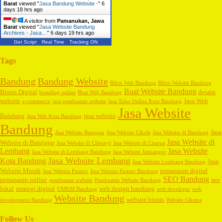
Barat
viewed "
Jasa Bandung Website -
"
6
days 18 hrs ago
A visitor from
Pamanukan, Jawa
Barat
viewed "
Jasa Website Bandung
Archives - Jasa…
"
6 days 19 hrs ago
Get Script
Real Time
Tracking ON
Tags
Bandung
Bandung Website
Bikin Web Bandung
Bikin Website Bandung
Buat Website Bandung
Bisnis Digital
desain
branding online
Buat Web Bandung
website
Jasa Web
e-commerce
jasa pembuatan website
Jasa Toko Online Kota Bandung
Jasa Website
Bandung
jasa website
Jasa Web Kota Bandung
Bandung
Jasa
Jasa Website Batujajar
Jasa Website Cikole
Jasa Website di Bandung
Jasa Website di
Website di Batujajar
Jasa Website di Cileunyi
Jasa Website di Cisarua
Lembang
Jasa Website
Jasa Website di Lembang Bandung
Jasa Website Jatinangor
Jasa Website Lembang
Kota Bandung
Jasa
Jasa Website Lembang Bandung
Website Murah
pemasaran digital
Jasa Website Pasteur
Jasa Website Pasteur Bandung
SEO Bandung
pemasaran online
seo
pembuatan website
Pembuatan Website Bandung
lokal
strategi digital
web design bandung
UMKM Bandung
web developer
web
Website Bandung
website bisnis
development Bandung
Website Cikutra
Follow Us