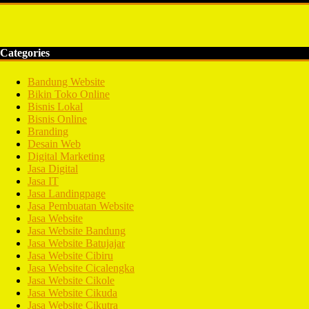
Categories
Bandung Website
Bikin Toko Online
Bisnis Lokal
Bisnis Online
Branding
Desain Web
Digital Marketing
Jasa Digital
Jasa IT
Jasa Landingpage
Jasa Pembuatan Website
Jasa Website
Jasa Website Bandung
Jasa Website Batujajar
Jasa Website Cibiru
Jasa Website Cicalengka
Jasa Website Cikole
Jasa Website Cikuda
Jasa Website Cikutra