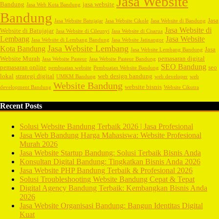
Jasa Website
Bandung
jasa website
Jasa Web Kota Bandung
Bandung
Jasa
Jasa Website Batujajar
Jasa Website Cikole
Jasa Website di Bandung
Jasa Website di
Website di Batujajar
Jasa Website di Cileunyi
Jasa Website di Cisarua
Lembang
Jasa Website
Jasa Website di Lembang Bandung
Jasa Website Jatinangor
Jasa Website Lembang
Kota Bandung
Jasa
Jasa Website Lembang Bandung
Website Murah
pemasaran digital
Jasa Website Pasteur
Jasa Website Pasteur Bandung
SEO Bandung
pemasaran online
seo
pembuatan website
Pembuatan Website Bandung
lokal
strategi digital
web design bandung
UMKM Bandung
web developer
web
Website Bandung
website bisnis
development Bandung
Website Cikutra
Recent Posts
Solusi Website Bandung Terbaik 2026 | Jasa Profesional
Jasa Web Bandung Harga Mahasiswa: Website Profesional
Murah 2026
Jasa Website Startup Bandung: Solusi Terbaik Bisnis Anda
Konsultan Digital Bandung: Tingkatkan Bisnis Anda 2026
Jasa Website PHP Bandung Terbaik & Profesional 2026
Solusi Troubleshooting Website Bandung Cepat & Tepat
Digital Agency Bandung Terbaik: Kembangkan Bisnis Anda
2026
Jasa Website Organisasi Bandung: Bangun Identitas Digital
Kuat