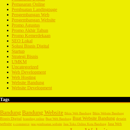
Pemasaran Online
Pembuatan Landingpage
Pengembangan Web
Pengembangan Website
Promo Agustus
Promo Akhir Tahun
Promo Kemerdekaan
SEO Lokal
Solusi Bisnis Digital
Startup
Strategi Bisnis
UMKM
Uncategorized
Web Development
Web Hosting
Website Bandung
Website Development
Tags
Bandung
Bandung Website
Bikin Web Bandung
Bikin Website Bandung
Buat Website Bandung
Bisnis Digital
desain
branding online
Buat Web Bandung
website
Jasa Web
e-commerce
jasa pembuatan website
Jasa Toko Online Kota Bandung