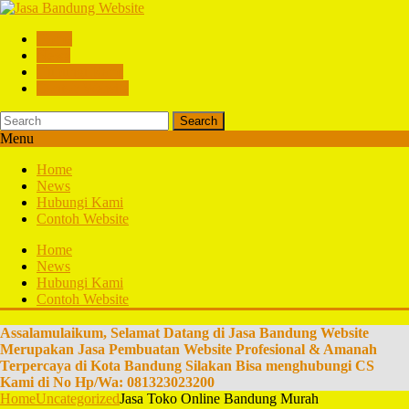
Home
News
Hubungi Kami
Contoh Website
Search
Menu
Home
News
Hubungi Kami
Contoh Website
Home
News
Hubungi Kami
Contoh Website
Assalamulaikum, Selamat Datang di Jasa Bandung Website
Merupakan Jasa Pembuatan Website Profesional & Amanah
Terpercaya di Kota Bandung Silakan Bisa menghubungi CS
Kami di No Hp/Wa: 081323023200
Home
Uncategorized
Jasa Toko Online Bandung Murah