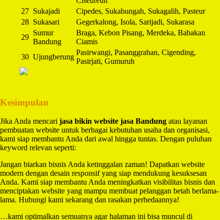
Ciseureuh
27
Sukajadi
Cipedes, Sukabungah, Sukagalih, Pasteur
28
Sukasari
Gegerkalong, Isola, Sarijadi, Sukarasa
Sumur
Braga, Kebon Pisang, Merdeka, Babakan
29
Bandung
Ciamis
Pasirwangi, Pasanggrahan, Cigending,
30
Ujungberung
Pasirjati, Gumuruh
Kesimpulan
Jika Anda mencari
jasa bikin website jasa Bandung
atau layanan
pembuatan website untuk berbagai kebutuhan usaha dan organisasi,
kami siap membantu Anda dari awal hingga tuntas. Dengan puluhan
keyword relevan seperti:
Jangan biarkan bisnis Anda ketinggalan zaman! Dapatkan website
modern dengan desain responsif yang siap mendukung kesuksesan
Anda. Kami siap membantu Anda meningkatkan visibilitas bisnis dan
menciptakan website yang mampu membuat pelanggan betah berlama-
lama. Hubungi kami sekarang dan rasakan perbedaannya!
…kami optimalkan semuanya agar halaman ini bisa muncul di