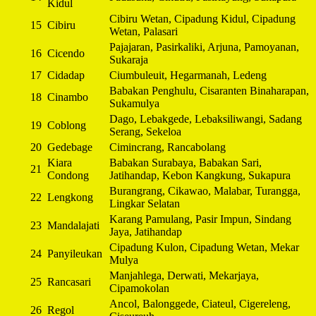
Kidul
Cibiru Wetan, Cipadung Kidul, Cipadung
15
Cibiru
Wetan, Palasari
Pajajaran, Pasirkaliki, Arjuna, Pamoyanan,
16
Cicendo
Sukaraja
17
Cidadap
Ciumbuleuit, Hegarmanah, Ledeng
Babakan Penghulu, Cisaranten Binaharapan,
18
Cinambo
Sukamulya
Dago, Lebakgede, Lebaksiliwangi, Sadang
19
Coblong
Serang, Sekeloa
20
Gedebage
Cimincrang, Rancabolang
Kiara
Babakan Surabaya, Babakan Sari,
21
Condong
Jatihandap, Kebon Kangkung, Sukapura
Burangrang, Cikawao, Malabar, Turangga,
22
Lengkong
Lingkar Selatan
Karang Pamulang, Pasir Impun, Sindang
23
Mandalajati
Jaya, Jatihandap
Cipadung Kulon, Cipadung Wetan, Mekar
24
Panyileukan
Mulya
Manjahlega, Derwati, Mekarjaya,
25
Rancasari
Cipamokolan
Ancol, Balonggede, Ciateul, Cigereleng,
26
Regol