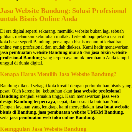
Jasa Website Bandung: Solusi Profesional
untuk Bisnis Online Anda
Di era digital seperti sekarang, memiliki website bukan lagi sebuah
pilihan, melainkan kebutuhan mutlak. Terlebih bagi pelaku usaha di
kota besar seperti Bandung, persaingan bisnis menuntut kehadiran
online yang profesional dan mudah diakses. Kami hadir menawarkan
jasa pembuatan website Bandung murah
dan
jasa bikin website
profesional Bandung
yang terpercaya untuk membantu Anda tampil
unggul di dunia digital.
Kenapa Harus Memilih Jasa Website Bandung?
Bandung dikenal sebagai kota kreatif dengan pertumbuhan bisnis yang
pesat. Oleh karena itu, kebutuhan akan
jasa website profesional
Bandung
menjadi semakin tinggi. Kami menawarkan
jasa web
design Bandung terpercaya
, cepat, dan sesuai kebutuhan Anda.
Dengan layanan yang lengkap, kami menyediakan
jasa buat website
bisnis di Bandung
,
jasa pembuatan website UMKM Bandung
,
serta
jasa pembuatan web toko online Bandung
.
Keunggulan Jasa Website Bandung