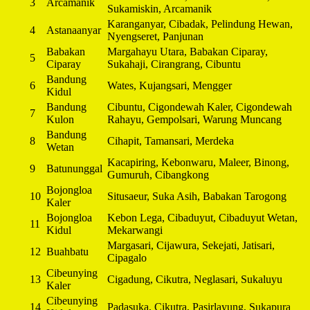
3
Arcamanik
Sukamiskin, Arcamanik
Karanganyar, Cibadak, Pelindung Hewan,
4
Astanaanyar
Nyengseret, Panjunan
Babakan
Margahayu Utara, Babakan Ciparay,
5
Ciparay
Sukahaji, Cirangrang, Cibuntu
Bandung
6
Wates, Kujangsari, Mengger
Kidul
Bandung
Cibuntu, Cigondewah Kaler, Cigondewah
7
Kulon
Rahayu, Gempolsari, Warung Muncang
Bandung
8
Cihapit, Tamansari, Merdeka
Wetan
Kacapiring, Kebonwaru, Maleer, Binong,
9
Batununggal
Gumuruh, Cibangkong
Bojongloa
10
Situsaeur, Suka Asih, Babakan Tarogong
Kaler
Bojongloa
Kebon Lega, Cibaduyut, Cibaduyut Wetan,
11
Kidul
Mekarwangi
Margasari, Cijawura, Sekejati, Jatisari,
12
Buahbatu
Cipagalo
Cibeunying
13
Cigadung, Cikutra, Neglasari, Sukaluyu
Kaler
Cibeunying
14
Padasuka, Cikutra, Pasirlayung, Sukapura