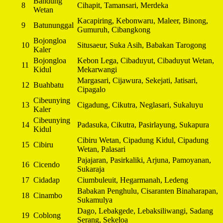
Bandung
8
Cihapit, Tamansari, Merdeka
Wetan
Kacapiring, Kebonwaru, Maleer, Binong,
9
Batununggal
Gumuruh, Cibangkong
Bojongloa
10
Situsaeur, Suka Asih, Babakan Tarogong
Kaler
Bojongloa
Kebon Lega, Cibaduyut, Cibaduyut Wetan,
11
Kidul
Mekarwangi
Margasari, Cijawura, Sekejati, Jatisari,
12
Buahbatu
Cipagalo
Cibeunying
13
Cigadung, Cikutra, Neglasari, Sukaluyu
Kaler
Cibeunying
14
Padasuka, Cikutra, Pasirlayung, Sukapura
Kidul
Cibiru Wetan, Cipadung Kidul, Cipadung
15
Cibiru
Wetan, Palasari
Pajajaran, Pasirkaliki, Arjuna, Pamoyanan,
16
Cicendo
Sukaraja
17
Cidadap
Ciumbuleuit, Hegarmanah, Ledeng
Babakan Penghulu, Cisaranten Binaharapan,
18
Cinambo
Sukamulya
Dago, Lebakgede, Lebaksiliwangi, Sadang
19
Coblong
Serang, Sekeloa