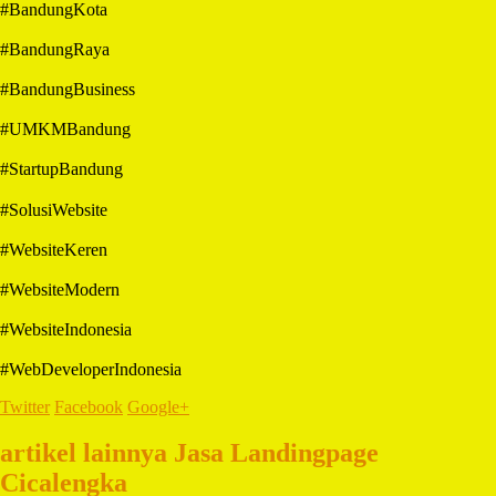
#BandungKota
#BandungRaya
#BandungBusiness
#UMKMBandung
#StartupBandung
#SolusiWebsite
#WebsiteKeren
#WebsiteModern
#WebsiteIndonesia
#WebDeveloperIndonesia
Twitter
Facebook
Google+
artikel lainnya Jasa Landingpage
Cicalengka