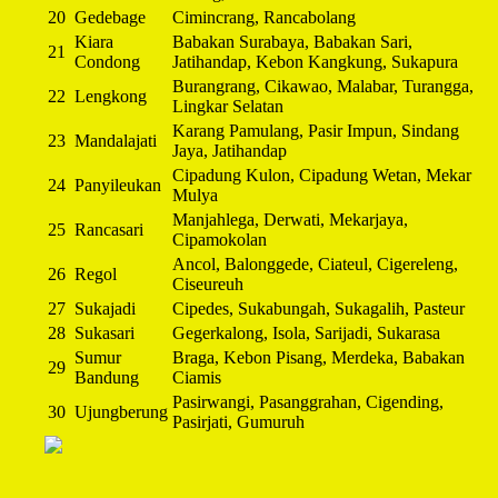
20
Gedebage
Cimincrang, Rancabolang
Kiara
Babakan Surabaya, Babakan Sari,
21
Condong
Jatihandap, Kebon Kangkung, Sukapura
Burangrang, Cikawao, Malabar, Turangga,
22
Lengkong
Lingkar Selatan
Karang Pamulang, Pasir Impun, Sindang
23
Mandalajati
Jaya, Jatihandap
Cipadung Kulon, Cipadung Wetan, Mekar
24
Panyileukan
Mulya
Manjahlega, Derwati, Mekarjaya,
25
Rancasari
Cipamokolan
Ancol, Balonggede, Ciateul, Cigereleng,
26
Regol
Ciseureuh
27
Sukajadi
Cipedes, Sukabungah, Sukagalih, Pasteur
28
Sukasari
Gegerkalong, Isola, Sarijadi, Sukarasa
Sumur
Braga, Kebon Pisang, Merdeka, Babakan
29
Bandung
Ciamis
Pasirwangi, Pasanggrahan, Cigending,
30
Ujungberung
Pasirjati, Gumuruh