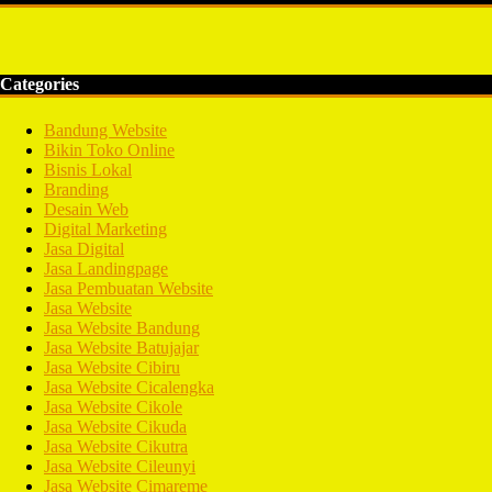
Categories
Bandung Website
Bikin Toko Online
Bisnis Lokal
Branding
Desain Web
Digital Marketing
Jasa Digital
Jasa Landingpage
Jasa Pembuatan Website
Jasa Website
Jasa Website Bandung
Jasa Website Batujajar
Jasa Website Cibiru
Jasa Website Cicalengka
Jasa Website Cikole
Jasa Website Cikuda
Jasa Website Cikutra
Jasa Website Cileunyi
Jasa Website Cimareme