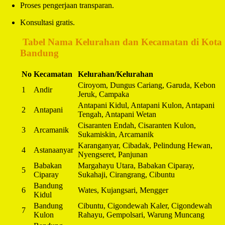
Proses pengerjaan transparan.
Konsultasi gratis.
️
Tabel Nama Kelurahan dan Kecamatan di Kota
Bandung
No
Kecamatan
Kelurahan/Kelurahan
Ciroyom, Dungus Cariang, Garuda, Kebon
1
Andir
Jeruk, Campaka
Antapani Kidul, Antapani Kulon, Antapani
2
Antapani
Tengah, Antapani Wetan
Cisaranten Endah, Cisaranten Kulon,
3
Arcamanik
Sukamiskin, Arcamanik
Karanganyar, Cibadak, Pelindung Hewan,
4
Astanaanyar
Nyengseret, Panjunan
Babakan
Margahayu Utara, Babakan Ciparay,
5
Ciparay
Sukahaji, Cirangrang, Cibuntu
Bandung
6
Wates, Kujangsari, Mengger
Kidul
Bandung
Cibuntu, Cigondewah Kaler, Cigondewah
7
Kulon
Rahayu, Gempolsari, Warung Muncang