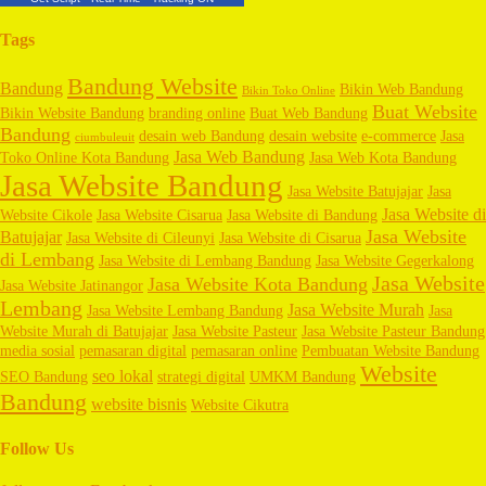
Tags
Bandung Website
Bandung
Bikin Web Bandung
Bikin Toko Online
Buat Website
Bikin Website Bandung
branding online
Buat Web Bandung
Bandung
desain web Bandung
desain website
e-commerce
Jasa
ciumbuleuit
Jasa Web Bandung
Toko Online Kota Bandung
Jasa Web Kota Bandung
Jasa Website Bandung
Jasa Website Batujajar
Jasa
Jasa Website di
Website Cikole
Jasa Website Cisarua
Jasa Website di Bandung
Jasa Website
Batujajar
Jasa Website di Cileunyi
Jasa Website di Cisarua
di Lembang
Jasa Website di Lembang Bandung
Jasa Website Gegerkalong
Jasa Website
Jasa Website Kota Bandung
Jasa Website Jatinangor
Lembang
Jasa Website Murah
Jasa Website Lembang Bandung
Jasa
Website Murah di Batujajar
Jasa Website Pasteur
Jasa Website Pasteur Bandung
media sosial
pemasaran digital
pemasaran online
Pembuatan Website Bandung
Website
seo lokal
SEO Bandung
strategi digital
UMKM Bandung
Bandung
website bisnis
Website Cikutra
Follow Us