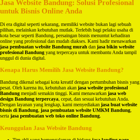
Jasa Website Bandung: Solusi Profesional
untuk Bisnis Online Anda
Di era digital seperti sekarang, memiliki website bukan lagi sebuah
pilihan, melainkan kebutuhan mutlak. Terlebih bagi pelaku usaha di
kota besar seperti Bandung, persaingan bisnis menuntut kehadiran
online yang profesional dan mudah diakses. Kami hadir menawarkan
jasa pembuatan website Bandung murah
dan
jasa bikin website
profesional Bandung
yang terpercaya untuk membantu Anda tampil
unggul di dunia digital.
Kenapa Harus Memilih Jasa Website Bandung?
Bandung dikenal sebagai kota kreatif dengan pertumbuhan bisnis yang
pesat. Oleh karena itu, kebutuhan akan
jasa website profesional
Bandung
menjadi semakin tinggi. Kami menawarkan
jasa web
design Bandung terpercaya
, cepat, dan sesuai kebutuhan Anda.
Dengan layanan yang lengkap, kami menyediakan
jasa buat website
bisnis di Bandung
,
jasa pembuatan website UMKM Bandung
,
serta
jasa pembuatan web toko online Bandung
.
Keunggulan Jasa Website Bandung
Tim ahli yang berpengalaman di bidang
jasa landing page