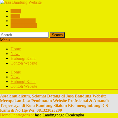
Home
News
Hubungi Kami
Contoh Website
Search
Menu
Home
News
Hubungi Kami
Contoh Website
Home
News
Hubungi Kami
Contoh Website
Assalamulaikum, Selamat Datang di Jasa Bandung Website
Merupakan Jasa Pembuatan Website Profesional & Amanah
Terpercaya di Kota Bandung Silakan Bisa menghubungi CS
Kami di No Hp/Wa: 081323023200
Home
Uncategorized
Jasa Landingpage Cicalengka