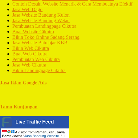
Contoh Desain Website Menarik & Cara Membuatnya Efektif
Jasa Web Dago
Jasa Website Bandung Kulon
Jasa Website Bandung Wetan
Pembuatan Landingpage Cikutra
Buat Website Cikutra
Bikin Toko Online Sadang Serang
Jasa Website Batujajar KBB
Bikin Web Cikutra
Buat Web Cikutra
Pembuatan Web Cikutra
Jasa Web Cikutra
Bikin Landingpage Cikutra
Jasa Iklan Google Ads
Tamu Kunjungan
Live Traffic Feed
A visitor from
Pamanukan, Jawa
Barat
viewed "
Jasa Bandung Website -
"
1