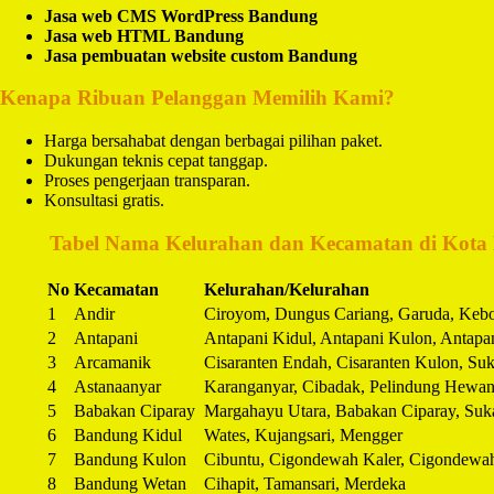
Jasa web CMS WordPress Bandung
Jasa web HTML Bandung
Jasa pembuatan website custom Bandung
Kenapa Ribuan Pelanggan Memilih Kami?
Harga bersahabat dengan berbagai pilihan paket.
Dukungan teknis cepat tanggap.
Proses pengerjaan transparan.
Konsultasi gratis.
️
Tabel Nama Kelurahan dan Kecamatan di Kota
No
Kecamatan
Kelurahan/Kelurahan
1
Andir
Ciroyom, Dungus Cariang, Garuda, Keb
2
Antapani
Antapani Kidul, Antapani Kulon, Antapa
3
Arcamanik
Cisaranten Endah, Cisaranten Kulon, Su
4
Astanaanyar
Karanganyar, Cibadak, Pelindung Hewan
5
Babakan Ciparay
Margahayu Utara, Babakan Ciparay, Suka
6
Bandung Kidul
Wates, Kujangsari, Mengger
7
Bandung Kulon
Cibuntu, Cigondewah Kaler, Cigondewa
8
Bandung Wetan
Cihapit, Tamansari, Merdeka