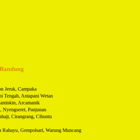
 Bandung
on Jeruk, Campaka
ni Tengah, Antapani Wetan
kamiskin, Arcamanik
, Nyengseret, Panjunan
haji, Cirangrang, Cibuntu
h Rahayu, Gempolsari, Warung Muncang