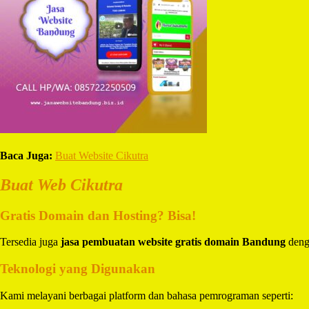
Baca Juga:
Buat Website Cikutra
Buat Web Cikutra
Gratis Domain dan Hosting? Bisa!
Tersedia juga
jasa pembuatan website gratis domain Bandung
denga
Teknologi yang Digunakan
Kami melayani berbagai platform dan bahasa pemrograman seperti: