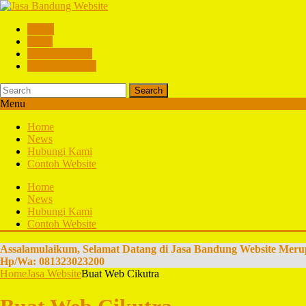
Home
News
Hubungi Kami
Contoh Website
Search
Menu
Home
News
Hubungi Kami
Contoh Website
Home
News
Hubungi Kami
Contoh Website
Assalamulaikum, Selamat Datang di Jasa Bandung Website Meru
Hp/Wa: 081323023200
Home
Jasa Website
Buat Web Cikutra