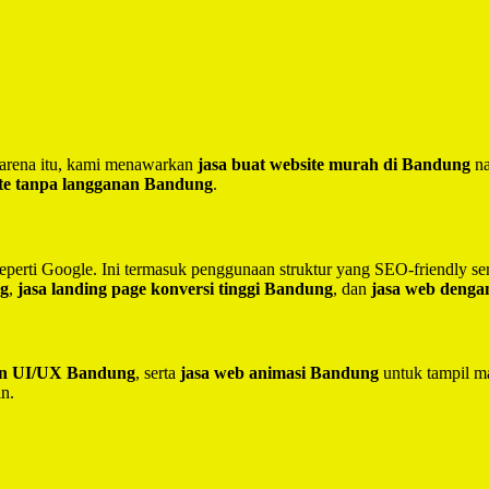
 Karena itu, kami menawarkan
jasa buat website murah di Bandung
na
te tanpa langganan Bandung
.
seperti Google. Ini termasuk penggunaan struktur yang SEO-friendly 
ng
,
jasa landing page konversi tinggi Bandung
, dan
jasa web deng
ain UI/UX Bandung
, serta
jasa web animasi Bandung
untuk tampil ma
in.