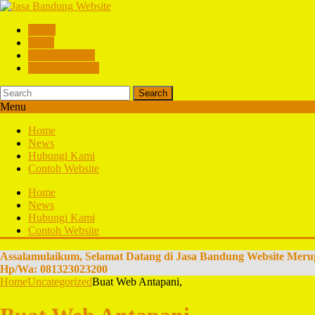
Home
News
Hubungi Kami
Contoh Website
Search
Menu
Home
News
Hubungi Kami
Contoh Website
Home
News
Hubungi Kami
Contoh Website
Assalamulaikum, Selamat Datang di Jasa Bandung Website Meru
Hp/Wa: 081323023200
Home
Uncategorized
Buat Web Antapani,