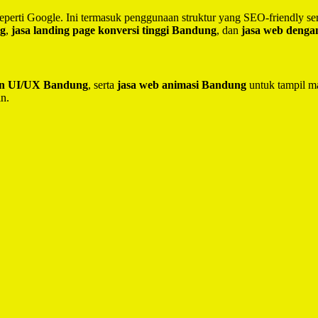
seperti Google. Ini termasuk penggunaan struktur yang SEO-friendly 
ng
,
jasa landing page konversi tinggi Bandung
, dan
jasa web deng
ain UI/UX Bandung
, serta
jasa web animasi Bandung
untuk tampil ma
in.