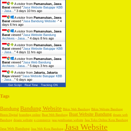
A visitor from
Pamanukan, Jawa
Barat
viewed "
Jasa Website Batujajar KBB
- Jasa…
"
3 days 10 hrs ago
A visitor from
Pamanukan, Jawa
Barat
viewed "
Jasa Bandung Website -
"
4
days 6 hrs ago
A visitor from
Pamanukan, Jawa
Barat
viewed "
Jasa Website Bandung
Archives - Jasa…
"
4 days 8 hrs ago
A visitor from
Pamanukan, Jawa
Barat
viewed "
Jasa Website Batujajar KBB
- Jasa…
"
4 days 11 hrs ago
A visitor from
Pamanukan, Jawa
Barat
viewed "
Jasa Web Bandung
Archives - Jasa…
"
5 days 3 hrs ago
A visitor from
Jakarta, Jakarta
Raya
viewed "
Jasa Website Batujajar KBB
- Jasa…
"
6 days ago
Get Script
Real Time
Tracking ON
Tags
Bandung Website
Bandung
Bikin Web Bandung
Bikin Website Bandung
Buat Website Bandung
Bisnis Digital
branding online
Buat Web Bandung
desain web
Bandung
desain website
e-commerce
jasa pembuatan website
Jasa Toko Online Kota Bandung
Jasa Website
Jasa Web Bandung
Jasa Web Kota Bandung