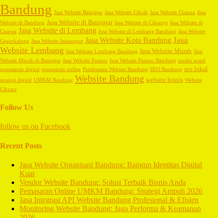
Bandung
Jasa Website Batujajar
Jasa Website Cikole
Jasa Website Cisarua
Jasa
Jasa Website di Batujajar
Website di Bandung
Jasa Website di Cileunyi
Jasa Website di
Jasa Website di Lembang
Cisarua
Jasa Website di Lembang Bandung
Jasa Website
Jasa
Jasa Website Kota Bandung
Gegerkalong
Jasa Website Jatinangor
Website Lembang
Jasa Website Murah
Jasa Website Lembang Bandung
Jasa
Website Murah di Batujajar
Jasa Website Pasteur
Jasa Website Pasteur Bandung
media sosial
seo lokal
pemasaran digital
pemasaran online
Pembuatan Website Bandung
SEO Bandung
Website Bandung
website bisnis
strategi digital
UMKM Bandung
Website
Cikutra
Follow Us
follow us on
Facebook
Recent Posts
Jasa Website Organisasi Bandung: Bangun Identitas Digital
Kuat
Vendor Website Bandung: Solusi Terbaik Bisnis Anda
Pemasaran Online UMKM Bandung: Strategi Ampuh 2026
Jasa Integrasi API Website Bandung Profesional & Efisien
Monitoring Website Bandung: Jaga Performa & Keamanan
2026