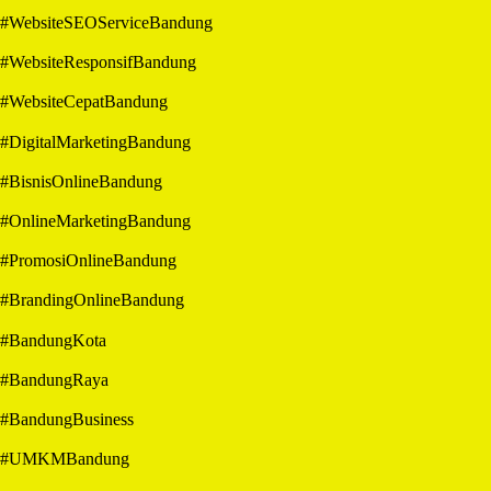
#WebsiteSEOServiceBandung
#WebsiteResponsifBandung
#WebsiteCepatBandung
#DigitalMarketingBandung
#BisnisOnlineBandung
#OnlineMarketingBandung
#PromosiOnlineBandung
#BrandingOnlineBandung
#BandungKota
#BandungRaya
#BandungBusiness
#UMKMBandung