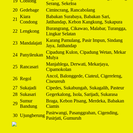
19
Coblong
Serang, Sekeloa
20
Gedebage
Cimincrang, Rancabolang
Kiara
Babakan Surabaya, Babakan Sari,
21
Condong
Jatihandap, Kebon Kangkung, Sukapura
Burangrang, Cikawao, Malabar, Turangga,
22
Lengkong
Lingkar Selatan
Karang Pamulang, Pasir Impun, Sindang
23
Mandalajati
Jaya, Jatihandap
Cipadung Kulon, Cipadung Wetan, Mekar
24
Panyileukan
Mulya
Manjahlega, Derwati, Mekarjaya,
25
Rancasari
Cipamokolan
Ancol, Balonggede, Ciateul, Cigereleng,
26
Regol
Ciseureuh
27
Sukajadi
Cipedes, Sukabungah, Sukagalih, Pasteur
28
Sukasari
Gegerkalong, Isola, Sarijadi, Sukarasa
Sumur
Braga, Kebon Pisang, Merdeka, Babakan
29
Bandung
Ciamis
Pasirwangi, Pasanggrahan, Cigending,
30
Ujungberung
Pasirjati, Gumuruh