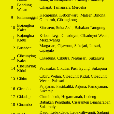
Bandung
8
Cihapit, Tamansari, Merdeka
Wetan
Kacapiring, Kebonwaru, Maleer, Binong,
9
Batununggal
Gumuruh, Cibangkong
Bojongloa
10
Situsaeur, Suka Asih, Babakan Tarogong
Kaler
Bojongloa
Kebon Lega, Cibaduyut, Cibaduyut Wetan,
11
Kidul
Mekarwangi
Margasari, Cijawura, Sekejati, Jatisari,
12
Buahbatu
Cipagalo
Cibeunying
13
Cigadung, Cikutra, Neglasari, Sukaluyu
Kaler
Cibeunying
14
Padasuka, Cikutra, Pasirlayung, Sukapura
Kidul
Cibiru Wetan, Cipadung Kidul, Cipadung
15
Cibiru
Wetan, Palasari
Pajajaran, Pasirkaliki, Arjuna, Pamoyanan,
16
Cicendo
Sukaraja
17
Cidadap
Ciumbuleuit, Hegarmanah, Ledeng
Babakan Penghulu, Cisaranten Binaharapan,
18
Cinambo
Sukamulya
Dago, Lebakgede, Lebaksiliwangi, Sadang