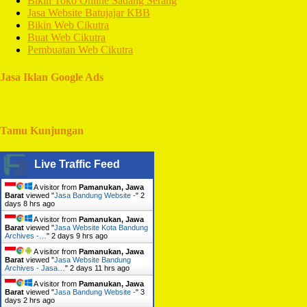
Bikin Toko Online Sadang Serang
Jasa Website Batujajar KBB
Bikin Web Cikutra
Buat Web Cikutra
Pembuatan Web Cikutra
Jasa Iklan Google Ads
Tamu Kunjungan
Live Traffic Feed
A visitor from
Pamanukan, Jawa
Barat
viewed "
Jasa Bandung Website -
"
2
days 8 hrs ago
A visitor from
Pamanukan, Jawa
Barat
viewed "
Jasa Website Kota Bandung
Archives -…
"
2 days 9 hrs ago
A visitor from
Pamanukan, Jawa
Barat
viewed "
Jasa Website Bandung
Archives - Jasa…
"
2 days 11 hrs ago
A visitor from
Pamanukan, Jawa
Barat
viewed "
Jasa Bandung Website -
"
3
days 2 hrs ago