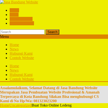
Home
News
Hubungi Kami
Contoh Website
Search
Menu
Home
News
Hubungi Kami
Contoh Website
Home
News
Hubungi Kami
Contoh Website
Assalamulaikum, Selamat Datang di Jasa Bandung Website
Merupakan Jasa Pembuatan Website Profesional & Amanah
Terpercaya di Kota Bandung Silakan Bisa menghubungi CS
Kami di No Hp/Wa: 081323023200
Home
Uncategorized
Buat Toko Online Ledeng