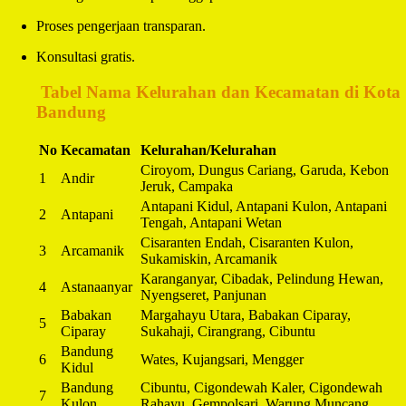
Proses pengerjaan transparan.
Konsultasi gratis.
️
Tabel Nama Kelurahan dan Kecamatan di Kota
Bandung
No
Kecamatan
Kelurahan/Kelurahan
Ciroyom, Dungus Cariang, Garuda, Kebon
1
Andir
Jeruk, Campaka
Antapani Kidul, Antapani Kulon, Antapani
2
Antapani
Tengah, Antapani Wetan
Cisaranten Endah, Cisaranten Kulon,
3
Arcamanik
Sukamiskin, Arcamanik
Karanganyar, Cibadak, Pelindung Hewan,
4
Astanaanyar
Nyengseret, Panjunan
Babakan
Margahayu Utara, Babakan Ciparay,
5
Ciparay
Sukahaji, Cirangrang, Cibuntu
Bandung
6
Wates, Kujangsari, Mengger
Kidul
Bandung
Cibuntu, Cigondewah Kaler, Cigondewah
7
Kulon
Rahayu, Gempolsari, Warung Muncang