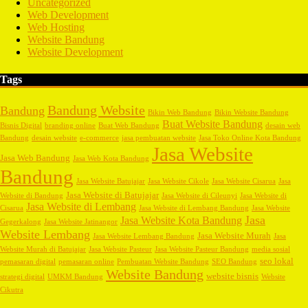
Uncategorized
Web Development
Web Hosting
Website Bandung
Website Development
Tags
Bandung Website
Bandung
Bikin Web Bandung
Bikin Website Bandung
Buat Website Bandung
Bisnis Digital
branding online
Buat Web Bandung
desain web
Bandung
desain website
e-commerce
jasa pembuatan website
Jasa Toko Online Kota Bandung
Jasa Website
Jasa Web Bandung
Jasa Web Kota Bandung
Bandung
Jasa Website Batujajar
Jasa Website Cikole
Jasa Website Cisarua
Jasa
Jasa Website di Batujajar
Website di Bandung
Jasa Website di Cileunyi
Jasa Website di
Jasa Website di Lembang
Cisarua
Jasa Website di Lembang Bandung
Jasa Website
Jasa
Jasa Website Kota Bandung
Gegerkalong
Jasa Website Jatinangor
Website Lembang
Jasa Website Murah
Jasa Website Lembang Bandung
Jasa
Website Murah di Batujajar
Jasa Website Pasteur
Jasa Website Pasteur Bandung
media sosial
seo lokal
pemasaran digital
pemasaran online
Pembuatan Website Bandung
SEO Bandung
Website Bandung
website bisnis
strategi digital
UMKM Bandung
Website
Cikutra