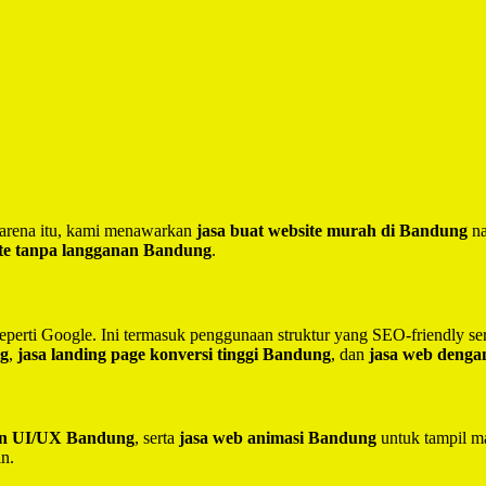
 Karena itu, kami menawarkan
jasa buat website murah di Bandung
na
te tanpa langganan Bandung
.
seperti Google. Ini termasuk penggunaan struktur yang SEO-friendly 
ng
,
jasa landing page konversi tinggi Bandung
, dan
jasa web deng
ain UI/UX Bandung
, serta
jasa web animasi Bandung
untuk tampil ma
in.