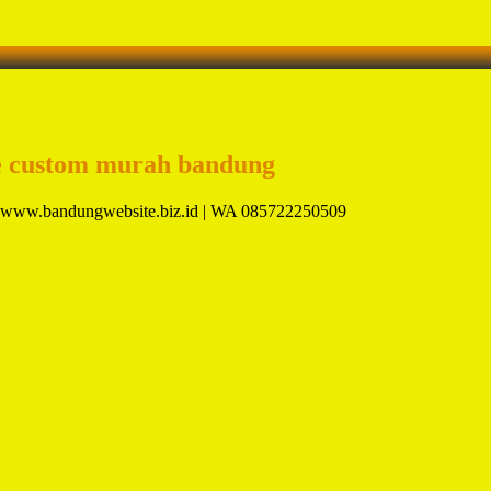
e custom murah bandung
a. www.bandungwebsite.biz.id | WA 085722250509