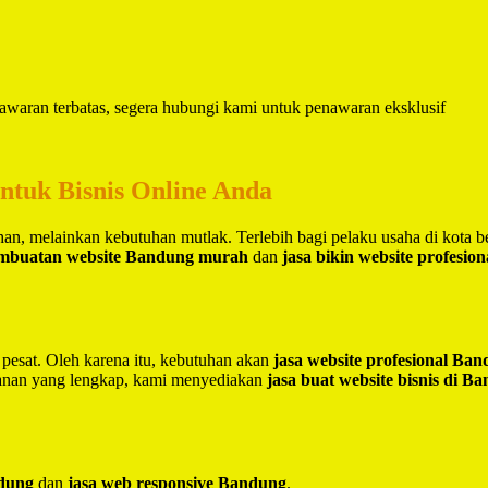
awaran terbatas, segera hubungi kami untuk penawaran eksklusif
untuk Bisnis Online Anda
lihan, melainkan kebutuhan mutlak. Terlebih bagi pelaku usaha di kota 
embuatan website Bandung murah
dan
jasa bikin website profesio
 pesat. Oleh karena itu, kebutuhan akan
jasa website profesional Ba
yanan yang lengkap, kami menyediakan
jasa buat website bisnis di B
ndung
dan
jasa web responsive Bandung
.