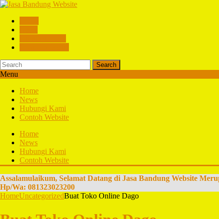
Home
News
Hubungi Kami
Contoh Website
Search
Menu
Home
News
Hubungi Kami
Contoh Website
Home
News
Hubungi Kami
Contoh Website
Assalamulaikum, Selamat Datang di Jasa Bandung Website Meru
Hp/Wa: 081323023200
Home
Uncategorized
Buat Toko Online Dago