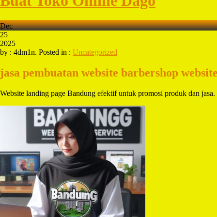
Buat Toko Online Dago
Dec
25
2025
by : 4dm1n. Posted in :
Uncategorized
jasa pembuatan website barbershop
websit
Website landing page Bandung efektif untuk promosi produk dan jas