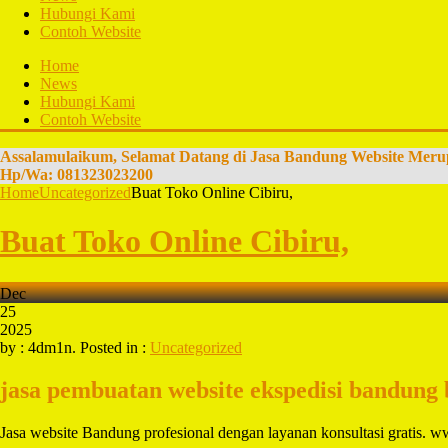
Hubungi Kami
Contoh Website
Home
News
Hubungi Kami
Contoh Website
Assalamulaikum, Selamat Datang di Jasa Bandung Website Meru
Hp/Wa: 081323023200
Home
Uncategorized
Buat Toko Online Cibiru,
Buat Toko Online Cibiru,
Dec
25
2025
by : 4dm1n. Posted in :
Uncategorized
jasa pembuatan website ekspedisi bandung
Jasa website Bandung profesional dengan layanan konsultasi gratis.