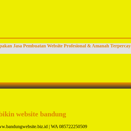
pakan Jasa Pembuatan Website Profesional & Amanah Terpercay
bikin website bandung
 www.bandungwebsite.biz.id | WA 085722250509