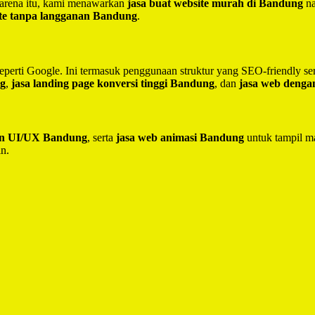
 Karena itu, kami menawarkan
jasa buat website murah di Bandung
na
te tanpa langganan Bandung
.
seperti Google. Ini termasuk penggunaan struktur yang SEO-friendly 
ng
,
jasa landing page konversi tinggi Bandung
, dan
jasa web deng
ain UI/UX Bandung
, serta
jasa web animasi Bandung
untuk tampil ma
in.