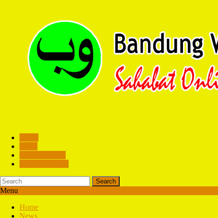
Home
News
Hubungi Kami
Contoh Website
Search
Menu
Home
News