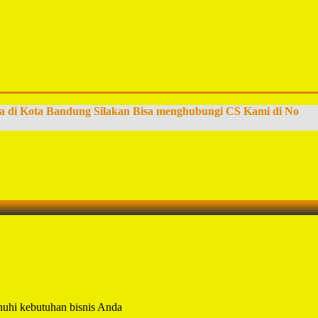
a di Kota Bandung Silakan Bisa menghubungi CS Kami di No
uhi kebutuhan bisnis Anda