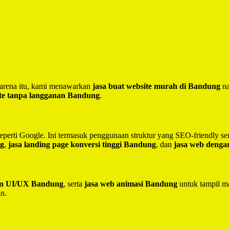
 Karena itu, kami menawarkan
jasa buat website murah di Bandung
na
te tanpa langganan Bandung
.
seperti Google. Ini termasuk penggunaan struktur yang SEO-friendly 
ng
,
jasa landing page konversi tinggi Bandung
, dan
jasa web deng
ain UI/UX Bandung
, serta
jasa web animasi Bandung
untuk tampil ma
in.