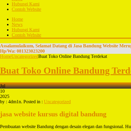
Hubungi Kami
Contoh Website
Home
News
Hubungi Kami
Contoh Website
Assalamulaikum, Selamat Datang di Jasa Bandung Website Meru
Hp/Wa: 081323023200
Home
Uncategorized
Buat Toko Online Bandung Terdekat
Buat Toko Online Bandung Terd
Jul
10
2025
by : 4dm1n. Posted in :
Uncategorized
jasa website kursus digital bandung
Pembuatan website Bandung dengan desain elegan dan fungsional. H