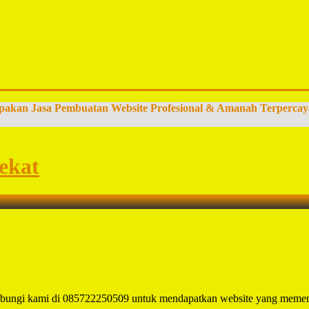
pakan Jasa Pembuatan Website Profesional & Amanah Terpercay
ekat
ubungi kami di 085722250509 untuk mendapatkan website yang memen