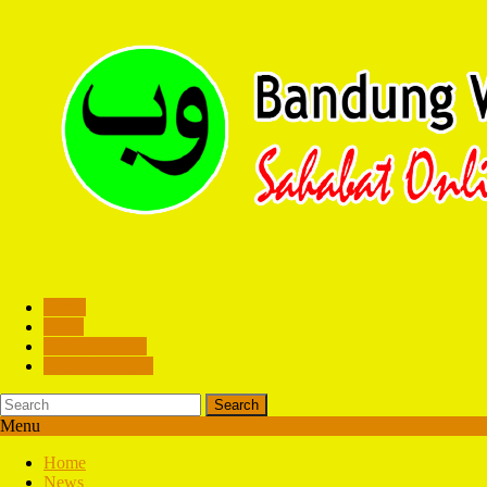
Home
News
Hubungi Kami
Contoh Website
Search
Menu
Home
News