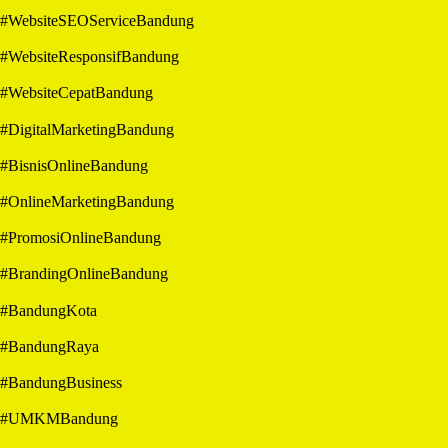
#WebsiteSEOServiceBandung
#WebsiteResponsifBandung
#WebsiteCepatBandung
#DigitalMarketingBandung
#BisnisOnlineBandung
#OnlineMarketingBandung
#PromosiOnlineBandung
#BrandingOnlineBandung
#BandungKota
#BandungRaya
#BandungBusiness
#UMKMBandung