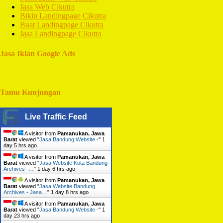
Jasa Web Cikutra
Bikin Landingpage Cikutra
Buat Landingpage Cikutra
Jasa Landingpage Cikutra
Jasa Iklan Google Ads
Tamu Kunjungan
Live Traffic Feed
A visitor from
Pamanukan, Jawa
Barat
viewed "
Jasa Bandung Website -
"
1
day 5 hrs ago
A visitor from
Pamanukan, Jawa
Barat
viewed "
Jasa Website Kota Bandung
Archives -…
"
1 day 6 hrs ago
A visitor from
Pamanukan, Jawa
Barat
viewed "
Jasa Website Bandung
Archives - Jasa…
"
1 day 8 hrs ago
A visitor from
Pamanukan, Jawa
Barat
viewed "
Jasa Bandung Website -
"
1
day 23 hrs ago