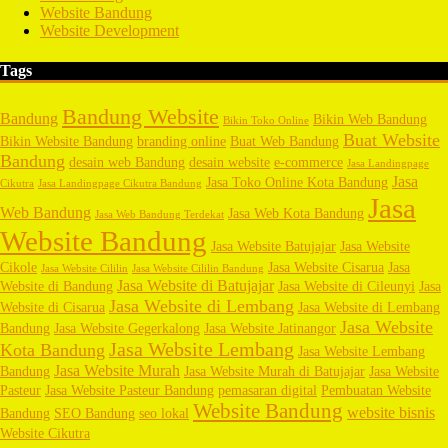
Website Bandung
Website Development
Tags
Bandung Website
Bandung
Bikin Web Bandung
Bikin Toko Online
Buat Website
Bikin Website Bandung
branding online
Buat Web Bandung
Bandung
desain web Bandung
desain website
e-commerce
Jasa Landingpage
Jasa
Jasa Toko Online Kota Bandung
Cikutra
Jasa Landingpage Cikutra Bandung
Jasa
Web Bandung
Jasa Web Kota Bandung
Jasa Web Bandung Terdekat
Website Bandung
Jasa Website Batujajar
Jasa Website
Cikole
Jasa Website Cisarua
Jasa
Jasa Website Cililin
Jasa Website Cililin Bandung
Jasa Website di Batujajar
Website di Bandung
Jasa Website di Cileunyi
Jasa
Jasa Website di Lembang
Website di Cisarua
Jasa Website di Lembang
Jasa Website
Bandung
Jasa Website Gegerkalong
Jasa Website Jatinangor
Jasa Website Lembang
Kota Bandung
Jasa Website Lembang
Jasa Website Murah
Bandung
Jasa Website Murah di Batujajar
Jasa Website
Pasteur
Jasa Website Pasteur Bandung
pemasaran digital
Pembuatan Website
Website Bandung
website bisnis
Bandung
SEO Bandung
seo lokal
Website Cikutra