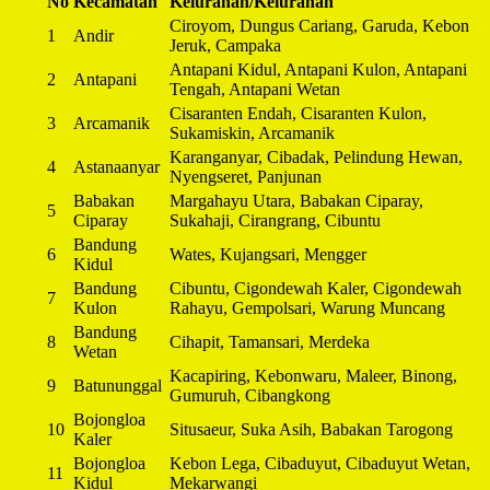
No
Kecamatan
Kelurahan/Kelurahan
Ciroyom, Dungus Cariang, Garuda, Kebon
1
Andir
Jeruk, Campaka
Antapani Kidul, Antapani Kulon, Antapani
2
Antapani
Tengah, Antapani Wetan
Cisaranten Endah, Cisaranten Kulon,
3
Arcamanik
Sukamiskin, Arcamanik
Karanganyar, Cibadak, Pelindung Hewan,
4
Astanaanyar
Nyengseret, Panjunan
Babakan
Margahayu Utara, Babakan Ciparay,
5
Ciparay
Sukahaji, Cirangrang, Cibuntu
Bandung
6
Wates, Kujangsari, Mengger
Kidul
Bandung
Cibuntu, Cigondewah Kaler, Cigondewah
7
Kulon
Rahayu, Gempolsari, Warung Muncang
Bandung
8
Cihapit, Tamansari, Merdeka
Wetan
Kacapiring, Kebonwaru, Maleer, Binong,
9
Batununggal
Gumuruh, Cibangkong
Bojongloa
10
Situsaeur, Suka Asih, Babakan Tarogong
Kaler
Bojongloa
Kebon Lega, Cibaduyut, Cibaduyut Wetan,
11
Kidul
Mekarwangi