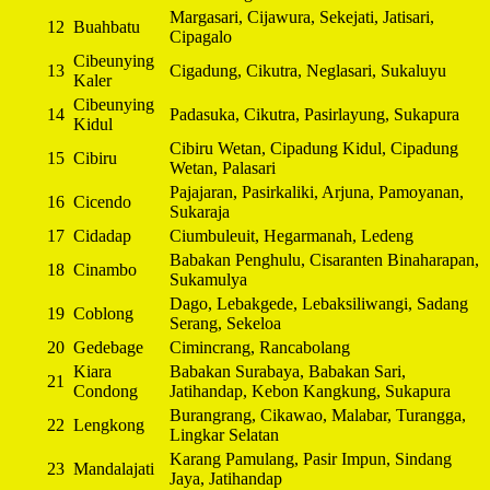
Margasari, Cijawura, Sekejati, Jatisari,
12
Buahbatu
Cipagalo
Cibeunying
13
Cigadung, Cikutra, Neglasari, Sukaluyu
Kaler
Cibeunying
14
Padasuka, Cikutra, Pasirlayung, Sukapura
Kidul
Cibiru Wetan, Cipadung Kidul, Cipadung
15
Cibiru
Wetan, Palasari
Pajajaran, Pasirkaliki, Arjuna, Pamoyanan,
16
Cicendo
Sukaraja
17
Cidadap
Ciumbuleuit, Hegarmanah, Ledeng
Babakan Penghulu, Cisaranten Binaharapan,
18
Cinambo
Sukamulya
Dago, Lebakgede, Lebaksiliwangi, Sadang
19
Coblong
Serang, Sekeloa
20
Gedebage
Cimincrang, Rancabolang
Kiara
Babakan Surabaya, Babakan Sari,
21
Condong
Jatihandap, Kebon Kangkung, Sukapura
Burangrang, Cikawao, Malabar, Turangga,
22
Lengkong
Lingkar Selatan
Karang Pamulang, Pasir Impun, Sindang
23
Mandalajati
Jaya, Jatihandap