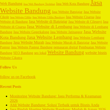
Jasa
Web Bandung
Jasa Web Kota Bandung
Jasa Web Bandung Terdekat
Website Bandung
Jasa Website Batujajar
Jasa Website
Cikole
Jasa Website Cisarua
Jasa
Jasa Website Cililin
Jasa Website Cililin Bandung
Jasa Website di Batujajar
Website di Bandung
Jasa Website di Cileunyi
Jasa
Jasa Website di Lembang
Website di Cisarua
Jasa Website di Lembang
Jasa Website
Bandung
Jasa Website Gegerkalong
Jasa Website Jatinangor
Jasa Website Lembang
Kota Bandung
Jasa Website Lembang
Jasa Website Murah
Bandung
Jasa Website Murah di Batujajar
Jasa Website
Pasteur
Jasa Website Pasteur Bandung
pemasaran digital
Pembuatan Website
Website Bandung
website bisnis
Bandung
SEO Bandung
seo lokal
Website Cikutra
Follow Us
follow us on
Facebook
Recent Posts
Monitoring Website Bandung: Jaga Performa & Keamanan
2026
Ahli Website Bandung: Solusi Terbaik untuk Bisnis Anda
Jasa Pindah Hosting Website Bandung: Mudah & Aman 2026