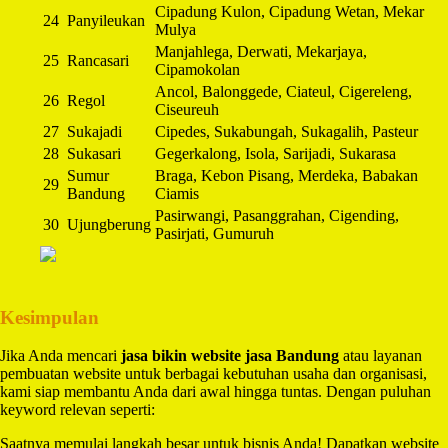
Cipadung Kulon, Cipadung Wetan, Mekar
24
Panyileukan
Mulya
Manjahlega, Derwati, Mekarjaya,
25
Rancasari
Cipamokolan
Ancol, Balonggede, Ciateul, Cigereleng,
26
Regol
Ciseureuh
27
Sukajadi
Cipedes, Sukabungah, Sukagalih, Pasteur
28
Sukasari
Gegerkalong, Isola, Sarijadi, Sukarasa
Sumur
Braga, Kebon Pisang, Merdeka, Babakan
29
Bandung
Ciamis
Pasirwangi, Pasanggrahan, Cigending,
30
Ujungberung
Pasirjati, Gumuruh
Kesimpulan
Jika Anda mencari
jasa bikin website jasa Bandung
atau layanan
pembuatan website untuk berbagai kebutuhan usaha dan organisasi,
kami siap membantu Anda dari awal hingga tuntas. Dengan puluhan
keyword relevan seperti:
Saatnya memulai langkah besar untuk bisnis Anda! Dapatkan website