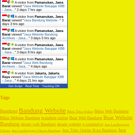
A visitor from
Pamanukan, Jawa
Barat
viewed "
Jasa Website Batujajar KBB
- Jasa…
"
2 days 7 hrs ago
A visitor from
Pamanukan, Jawa
Barat
viewed "
Jasa Bandung Website -
"
3
days 3 hrs ago
A visitor from
Pamanukan, Jawa
Barat
viewed "
Jasa Website Bandung
Archives - Jasa…
"
3 days 5 hrs ago
A visitor from
Pamanukan, Jawa
Barat
viewed "
Jasa Website Batujajar KBB
- Jasa…
"
3 days 8 hrs ago
A visitor from
Pamanukan, Jawa
Barat
viewed "
Jasa Web Bandung
Archives - Jasa…
"
4 days ago
A visitor from
Jakarta, Jakarta
Raya
viewed "
Jasa Website Batujajar KBB
- Jasa…
"
4 days 21 hrs ago
Get Script
Real Time
Tracking ON
Tags
Bandung Website
Bandung
Bikin Web Bandung
Bikin Toko Online
Buat Website
Bikin Website Bandung
branding online
Buat Web Bandung
Bandung
desain web Bandung
desain website
e-commerce
Jasa Landingpage
Jasa
Jasa Toko Online Kota Bandung
Cikutra
Jasa Landingpage Cikutra Bandung