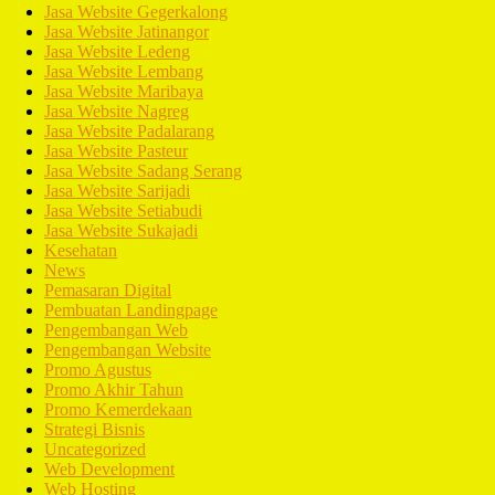
Jasa Website Gegerkalong
Jasa Website Jatinangor
Jasa Website Ledeng
Jasa Website Lembang
Jasa Website Maribaya
Jasa Website Nagreg
Jasa Website Padalarang
Jasa Website Pasteur
Jasa Website Sadang Serang
Jasa Website Sarijadi
Jasa Website Setiabudi
Jasa Website Sukajadi
Kesehatan
News
Pemasaran Digital
Pembuatan Landingpage
Pengembangan Web
Pengembangan Website
Promo Agustus
Promo Akhir Tahun
Promo Kemerdekaan
Strategi Bisnis
Uncategorized
Web Development
Web Hosting