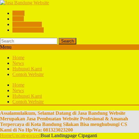
Home
News
Hubungi Kami
Contoh Website
Search
Menu
Home
News
Hubungi Kami
Contoh Website
Home
News
Hubungi Kami
Contoh Website
Assalamulaikum, Selamat Datang di Jasa Bandung Website
Merupakan Jasa Pembuatan Website Profesional & Amanah
Terpercaya di Kota Bandung Silakan Bisa menghubungi CS
Kami di No Hp/Wa: 081323023200
Home
Uncategorized
Buat Landingpage Cipaganti