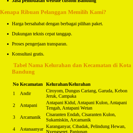
Jasa pembuatan website custom Bandung
Kenapa Ribuan Pelanggan Memilih Kami?
Harga bersahabat dengan berbagai pilihan paket.
Dukungan teknis cepat tanggap.
Proses pengerjaan transparan.
Konsultasi gratis.
️
Tabel Nama Kelurahan dan Kecamatan di Kota
Bandung
No
Kecamatan
Kelurahan/Kelurahan
Ciroyom, Dungus Cariang, Garuda, Kebon
1
Andir
Jeruk, Campaka
Antapani Kidul, Antapani Kulon, Antapani
2
Antapani
Tengah, Antapani Wetan
Cisaranten Endah, Cisaranten Kulon,
3
Arcamanik
Sukamiskin, Arcamanik
Karanganyar, Cibadak, Pelindung Hewan,
4
Astanaanyar
Nyengseret, Panjunan