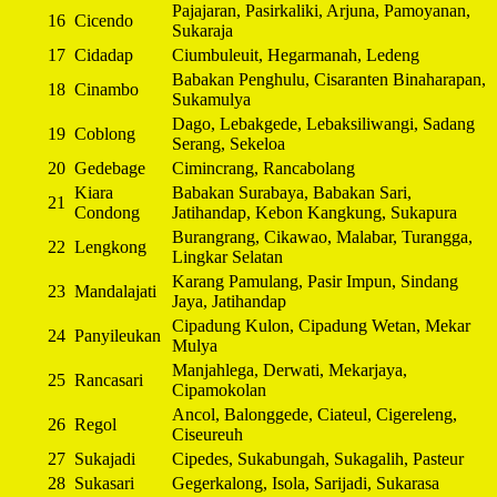
Pajajaran, Pasirkaliki, Arjuna, Pamoyanan,
16
Cicendo
Sukaraja
17
Cidadap
Ciumbuleuit, Hegarmanah, Ledeng
Babakan Penghulu, Cisaranten Binaharapan,
18
Cinambo
Sukamulya
Dago, Lebakgede, Lebaksiliwangi, Sadang
19
Coblong
Serang, Sekeloa
20
Gedebage
Cimincrang, Rancabolang
Kiara
Babakan Surabaya, Babakan Sari,
21
Condong
Jatihandap, Kebon Kangkung, Sukapura
Burangrang, Cikawao, Malabar, Turangga,
22
Lengkong
Lingkar Selatan
Karang Pamulang, Pasir Impun, Sindang
23
Mandalajati
Jaya, Jatihandap
Cipadung Kulon, Cipadung Wetan, Mekar
24
Panyileukan
Mulya
Manjahlega, Derwati, Mekarjaya,
25
Rancasari
Cipamokolan
Ancol, Balonggede, Ciateul, Cigereleng,
26
Regol
Ciseureuh
27
Sukajadi
Cipedes, Sukabungah, Sukagalih, Pasteur
28
Sukasari
Gegerkalong, Isola, Sarijadi, Sukarasa