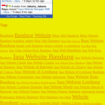
Archives - Jasa…
"
4 days 11 hrs ago
A visitor from
Jakarta, Jakarta
Raya
viewed "
Jasa Website Batujajar KBB
- Jasa…
"
5 days 9 hrs ago
Get Script
Real Time
Tracking ON
Tags
Bandung Website
Bandung
Bikin Web Bandung
Bikin Website
Buat Website
Bandung
branding online
Buat Web Bandung
Buat Web Cikutra
Bandung
desain web Bandung
desain website
e-commerce
Jasa Buat Web
Jasa Web Bandung
Jasa Toko Online Kota Bandung
Jasa Web Kota
Cikutra
Jasa Website Bandung
Bandung
Jasa Website Batujajar
Jasa Website Cikole
Jasa Website Cisarua
Jasa Website
Jasa Website Dago Bandung
Jasa Website di Batujajar
di Bandung
Jasa Website di Cileunyi
Jasa Website
Jasa Website di Lembang
di Cisarua
Jasa Website di Lembang Bandung
Jasa Website Kota
Jasa Website Gegerkalong
Jasa Website Jatinangor
Jasa Website Lembang
Bandung
Jasa Website KotaBaru Parahiyangan
Jasa Website Murah
Jasa Website Lembang Bandung
Jasa Website Murah di
Batujajar
Jasa Website Pasteur
Jasa Website Pasteur Bandung
pemasaran digital
Website
Pembuatan Website Bandung
SEO Bandung
seo lokal
Bandung
website bisnis
Website Cikutra
Website Batujajar
Website KotaBaru