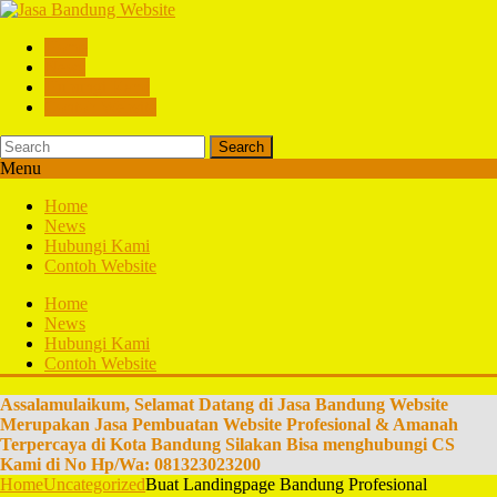
Home
News
Hubungi Kami
Contoh Website
Search
Menu
Home
News
Hubungi Kami
Contoh Website
Home
News
Hubungi Kami
Contoh Website
Assalamulaikum, Selamat Datang di Jasa Bandung Website
Merupakan Jasa Pembuatan Website Profesional & Amanah
Terpercaya di Kota Bandung Silakan Bisa menghubungi CS
Kami di No Hp/Wa: 081323023200
Home
Uncategorized
Buat Landingpage Bandung Profesional