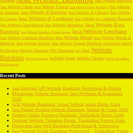
Bandung
Jasa Website Batujajar
Jasa Website Cikole
Jasa Website Cisarua
Jasa Website
Jasa Website Dago Bandung
Jasa Website di Batujajar
di Bandung
Jasa Website di Cileunyi
Jasa Website
Jasa Website di Lembang
di Cisarua
Jasa Website di Lembang Bandung
Jasa Website Kota
Jasa Website Gegerkalong
Jasa Website Jatinangor
Jasa Website Lembang
Bandung
Jasa Website KotaBaru Parahiyangan
Jasa Website Murah
Jasa Website Lembang Bandung
Jasa Website Murah di
Batujajar
Jasa Website Pasteur
Jasa Website Pasteur Bandung
pemasaran digital
Website
Pembuatan Website Bandung
SEO Bandung
seo lokal
Bandung
website bisnis
Website Cikutra
Website Batujajar
Website KotaBaru
Parahiyangan
Recent Posts
Jasa Integrasi API Website Bandung Profesional & Efisien
Monitoring Website Bandung: Jaga Performa & Keamanan
2026
Ahli Website Bandung: Solusi Terbaik untuk Bisnis Anda
Jasa Pindah Hosting Website Bandung: Mudah & Aman 2026
Strategi Online Presence Bandung: Tingkatkan Bisnis Anda
Dampak Website Terhadap Bisnis: Tingkatkan Potensi Anda
Penawaran Jasa Web Bandung Profesional & Terpercaya
Jasa Website Klinik Bandung Profesional – Tingkatkan Pasien