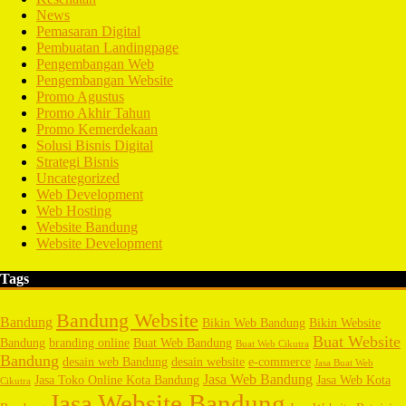
News
Pemasaran Digital
Pembuatan Landingpage
Pengembangan Web
Pengembangan Website
Promo Agustus
Promo Akhir Tahun
Promo Kemerdekaan
Solusi Bisnis Digital
Strategi Bisnis
Uncategorized
Web Development
Web Hosting
Website Bandung
Website Development
Tags
Bandung Website
Bandung
Bikin Web Bandung
Bikin Website
Buat Website
Bandung
branding online
Buat Web Bandung
Buat Web Cikutra
Bandung
desain web Bandung
desain website
e-commerce
Jasa Buat Web
Jasa Web Bandung
Jasa Toko Online Kota Bandung
Jasa Web Kota
Cikutra
Jasa Website Bandung