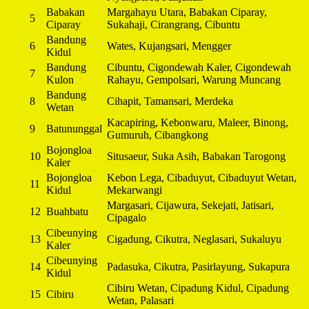
Babakan
Margahayu Utara, Babakan Ciparay,
5
Ciparay
Sukahaji, Cirangrang, Cibuntu
Bandung
6
Wates, Kujangsari, Mengger
Kidul
Bandung
Cibuntu, Cigondewah Kaler, Cigondewah
7
Kulon
Rahayu, Gempolsari, Warung Muncang
Bandung
8
Cihapit, Tamansari, Merdeka
Wetan
Kacapiring, Kebonwaru, Maleer, Binong,
9
Batununggal
Gumuruh, Cibangkong
Bojongloa
10
Situsaeur, Suka Asih, Babakan Tarogong
Kaler
Bojongloa
Kebon Lega, Cibaduyut, Cibaduyut Wetan,
11
Kidul
Mekarwangi
Margasari, Cijawura, Sekejati, Jatisari,
12
Buahbatu
Cipagalo
Cibeunying
13
Cigadung, Cikutra, Neglasari, Sukaluyu
Kaler
Cibeunying
14
Padasuka, Cikutra, Pasirlayung, Sukapura
Kidul
Cibiru Wetan, Cipadung Kidul, Cipadung
15
Cibiru
Wetan, Palasari