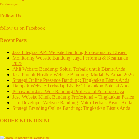
Parahiyangan
Follow Us
follow us on
Facebook
Recent Posts
Jasa Integrasi API Website Bandung Profesional & Efisien
Monitoring Website Bandung: Jaga Performa & Keamanan
2026
Ahli Website Bandung: Solusi Terbaik untuk Bisnis Anda
Jasa Pindah Hosting Website Bandung: Mudah & Aman 2026
Strategi Online Presence Bandung: Tingkatkan Bisnis Anda
Dampak Website Terhadap Bisnis: Tingkatkan Potensi Anda
Penawaran Jasa Web Bandung Profesional & Terpercaya
Jasa Website Klinik Bandung Profesional – Tingkatkan Pasien
Tim Developer Website Bandung: Mitra Terbaik Bisnis Anda
Strategi Branding Online Bandung: Tingkatkan Bisnis Anda
ORDER KLIK DISINI