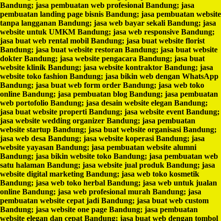
Bandung; jasa pembuatan web profesional Bandung; jasa
pembuatan landing page bisnis Bandung; jasa pembuatan website
tanpa langganan Bandung; jasa web bayar sekali Bandung; jasa
website untuk UMKM Bandung; jasa web responsive Bandung;
jasa buat web rental mobil Bandung; jasa buat website florist
Bandung; jasa buat website restoran Bandung; jasa buat website
dokter Bandung; jasa website pengacara Bandung; jasa buat
website klinik Bandung; jasa website kontraktor Bandung; jasa
website toko fashion Bandung; jasa bikin web dengan WhatsApp
Bandung; jasa buat web form order Bandung; jasa web toko
online Bandung; jasa pembuatan blog Bandung; jasa pembuatan
web portofolio Bandung; jasa desain website elegan Bandung;
jasa buat website properti Bandung; jasa website event Bandung;
jasa website wedding organizer Bandung; jasa pembuatan
website startup Bandung; jasa buat website organisasi Bandung;
jasa web desa Bandung; jasa website koperasi Bandung; jasa
website yayasan Bandung; jasa pembuatan website alumni
Bandung; jasa bikin website toko Bandung; jasa pembuatan web
satu halaman Bandung; jasa website jual produk Bandung; jasa
website digital marketing Bandung; jasa web toko kosmetik
Bandung; jasa web toko herbal Bandung; jasa web untuk jualan
online Bandung; jasa web profesional murah Bandung; jasa
pembuatan website cepat jadi Bandung; jasa buat web custom
Bandung; jasa website one page Bandung; jasa pembuatan
website elegan dan cepat Bandung; jasa buat web dengan tombol