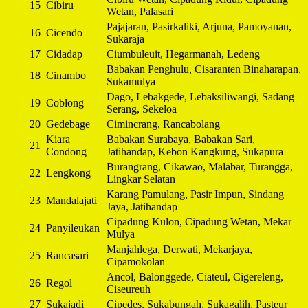
15
Cibiru
Wetan, Palasari
Pajajaran, Pasirkaliki, Arjuna, Pamoyanan,
16
Cicendo
Sukaraja
17
Cidadap
Ciumbuleuit, Hegarmanah, Ledeng
Babakan Penghulu, Cisaranten Binaharapan,
18
Cinambo
Sukamulya
Dago, Lebakgede, Lebaksiliwangi, Sadang
19
Coblong
Serang, Sekeloa
20
Gedebage
Cimincrang, Rancabolang
Kiara
Babakan Surabaya, Babakan Sari,
21
Condong
Jatihandap, Kebon Kangkung, Sukapura
Burangrang, Cikawao, Malabar, Turangga,
22
Lengkong
Lingkar Selatan
Karang Pamulang, Pasir Impun, Sindang
23
Mandalajati
Jaya, Jatihandap
Cipadung Kulon, Cipadung Wetan, Mekar
24
Panyileukan
Mulya
Manjahlega, Derwati, Mekarjaya,
25
Rancasari
Cipamokolan
Ancol, Balonggede, Ciateul, Cigereleng,
26
Regol
Ciseureuh
27
Sukajadi
Cipedes, Sukabungah, Sukagalih, Pasteur