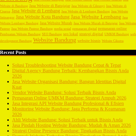
Jasa Website di Batujajar
Website di Bandung
Jasa Website di Cileunyi
Jasa Website di
Jasa Website di Lembang
Cisarua
Jasa Website di Lembang Bandung
Jasa Website
Jasa Website Lembang
Jasa Website Kota Bandung
Jatinangor
Jasa
Jasa Website Murah
Website Lembang Bandung
Jasa Website Murah di Batujajar
Jasa Website
pemasaran online
Pasteur
Jasa Website Pasteur Bandung
media sosial
pemasaran digital
seo lokal
strategi digital
Pembuatan Website Bandung
SEO Bandung
UMKM Bandung
web
Website Bandung
website bisnis
development Bandung
Website Cikutra
Recent Posts
Solusi Troubleshooting Website Bandung Cepat & Tepat
Digital Agency Bandung Terbaik: Kembangkan Bisnis Anda
2026
Jasa Website Organisasi Bandung: Bangun Identitas Digital
Kuat
Vendor Website Bandung: Solusi Terbaik Bisnis Anda
Pemasaran Online UMKM Bandung: Strategi Ampuh 2026
Jasa Integrasi API Website Bandung Profesional & Efisien
Monitoring Website Bandung: Jaga Performa & Keamanan
2026
Ahli Website Bandung: Solusi Terbaik untuk Bisnis Anda
Jasa Pindah Hosting Website Bandung: Mudah & Aman 2026
Strategi Online Presence Bandung: Tingkatkan Bisnis Anda