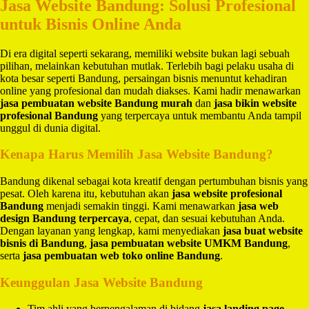
Jasa Website Bandung: Solusi Profesional
untuk Bisnis Online Anda
Di era digital seperti sekarang, memiliki website bukan lagi sebuah
pilihan, melainkan kebutuhan mutlak. Terlebih bagi pelaku usaha di
kota besar seperti Bandung, persaingan bisnis menuntut kehadiran
online yang profesional dan mudah diakses. Kami hadir menawarkan
jasa pembuatan website Bandung murah
dan
jasa bikin website
profesional Bandung
yang terpercaya untuk membantu Anda tampil
unggul di dunia digital.
Kenapa Harus Memilih Jasa Website Bandung?
Bandung dikenal sebagai kota kreatif dengan pertumbuhan bisnis yang
pesat. Oleh karena itu, kebutuhan akan
jasa website profesional
Bandung
menjadi semakin tinggi. Kami menawarkan
jasa web
design Bandung terpercaya
, cepat, dan sesuai kebutuhan Anda.
Dengan layanan yang lengkap, kami menyediakan
jasa buat website
bisnis di Bandung
,
jasa pembuatan website UMKM Bandung
,
serta
jasa pembuatan web toko online Bandung
.
Keunggulan Jasa Website Bandung
Tim ahli yang berpengalaman di bidang
jasa landing page