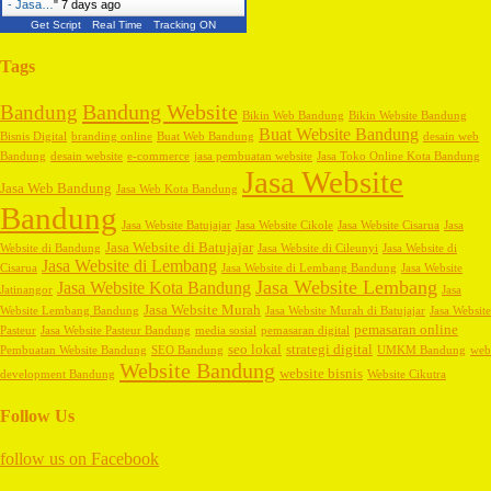
- Jasa…
"
7 days ago
Get Script
Real Time
Tracking ON
Tags
Bandung Website
Bandung
Bikin Web Bandung
Bikin Website Bandung
Buat Website Bandung
Bisnis Digital
branding online
Buat Web Bandung
desain web
Bandung
desain website
e-commerce
jasa pembuatan website
Jasa Toko Online Kota Bandung
Jasa Website
Jasa Web Bandung
Jasa Web Kota Bandung
Bandung
Jasa Website Batujajar
Jasa Website Cikole
Jasa Website Cisarua
Jasa
Jasa Website di Batujajar
Website di Bandung
Jasa Website di Cileunyi
Jasa Website di
Jasa Website di Lembang
Cisarua
Jasa Website di Lembang Bandung
Jasa Website
Jasa Website Lembang
Jasa Website Kota Bandung
Jatinangor
Jasa
Jasa Website Murah
Website Lembang Bandung
Jasa Website Murah di Batujajar
Jasa Website
pemasaran online
Pasteur
Jasa Website Pasteur Bandung
media sosial
pemasaran digital
seo lokal
strategi digital
Pembuatan Website Bandung
SEO Bandung
UMKM Bandung
web
Website Bandung
website bisnis
development Bandung
Website Cikutra
Follow Us
follow us on
Facebook