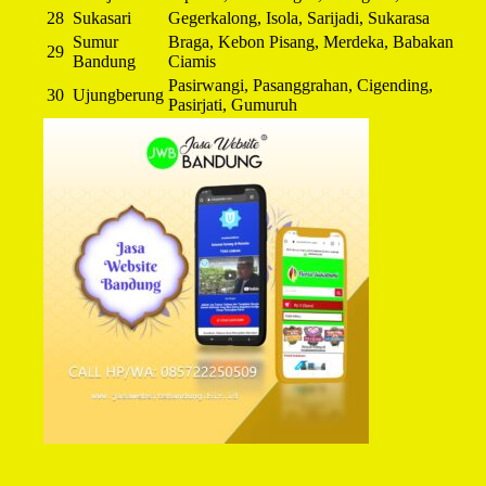
28
Sukasari
Gegerkalong, Isola, Sarijadi, Sukarasa
Sumur
Braga, Kebon Pisang, Merdeka, Babakan
29
Bandung
Ciamis
Pasirwangi, Pasanggrahan, Cigending,
30
Ujungberung
Pasirjati, Gumuruh