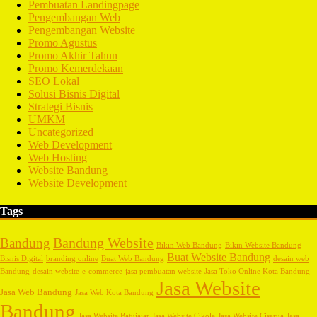
Pembuatan Landingpage
Pengembangan Web
Pengembangan Website
Promo Agustus
Promo Akhir Tahun
Promo Kemerdekaan
SEO Lokal
Solusi Bisnis Digital
Strategi Bisnis
UMKM
Uncategorized
Web Development
Web Hosting
Website Bandung
Website Development
Tags
Bandung Website
Bandung
Bikin Web Bandung
Bikin Website Bandung
Buat Website Bandung
Bisnis Digital
branding online
Buat Web Bandung
desain web
Bandung
desain website
e-commerce
jasa pembuatan website
Jasa Toko Online Kota Bandung
Jasa Website
Jasa Web Bandung
Jasa Web Kota Bandung
Bandung
Jasa Website Batujajar
Jasa Website Cikole
Jasa Website Cisarua
Jasa