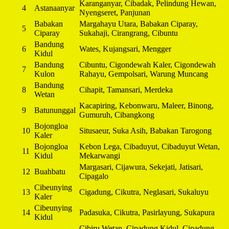
Karanganyar, Cibadak, Pelindung Hewan,
4
Astanaanyar
Nyengseret, Panjunan
Babakan
Margahayu Utara, Babakan Ciparay,
5
Ciparay
Sukahaji, Cirangrang, Cibuntu
Bandung
6
Wates, Kujangsari, Mengger
Kidul
Bandung
Cibuntu, Cigondewah Kaler, Cigondewah
7
Kulon
Rahayu, Gempolsari, Warung Muncang
Bandung
8
Cihapit, Tamansari, Merdeka
Wetan
Kacapiring, Kebonwaru, Maleer, Binong,
9
Batununggal
Gumuruh, Cibangkong
Bojongloa
10
Situsaeur, Suka Asih, Babakan Tarogong
Kaler
Bojongloa
Kebon Lega, Cibaduyut, Cibaduyut Wetan,
11
Kidul
Mekarwangi
Margasari, Cijawura, Sekejati, Jatisari,
12
Buahbatu
Cipagalo
Cibeunying
13
Cigadung, Cikutra, Neglasari, Sukaluyu
Kaler
Cibeunying
14
Padasuka, Cikutra, Pasirlayung, Sukapura
Kidul
Cibiru Wetan, Cipadung Kidul, Cipadung