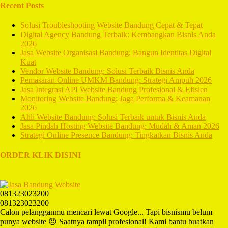
Recent Posts
Solusi Troubleshooting Website Bandung Cepat & Tepat
Digital Agency Bandung Terbaik: Kembangkan Bisnis Anda
2026
Jasa Website Organisasi Bandung: Bangun Identitas Digital
Kuat
Vendor Website Bandung: Solusi Terbaik Bisnis Anda
Pemasaran Online UMKM Bandung: Strategi Ampuh 2026
Jasa Integrasi API Website Bandung Profesional & Efisien
Monitoring Website Bandung: Jaga Performa & Keamanan
2026
Ahli Website Bandung: Solusi Terbaik untuk Bisnis Anda
Jasa Pindah Hosting Website Bandung: Mudah & Aman 2026
Strategi Online Presence Bandung: Tingkatkan Bisnis Anda
ORDER KLIK DISINI
081323023200
081323023200
Calon pelangganmu mencari lewat Google... Tapi bisnismu belum
punya website 😞 Saatnya tampil profesional! Kami bantu buatkan