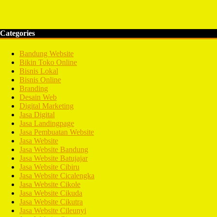
Categories
Bandung Website
Bikin Toko Online
Bisnis Lokal
Bisnis Online
Branding
Desain Web
Digital Marketing
Jasa Digital
Jasa Landingpage
Jasa Pembuatan Website
Jasa Website
Jasa Website Bandung
Jasa Website Batujajar
Jasa Website Cibiru
Jasa Website Cicalengka
Jasa Website Cikole
Jasa Website Cikuda
Jasa Website Cikutra
Jasa Website Cileunyi