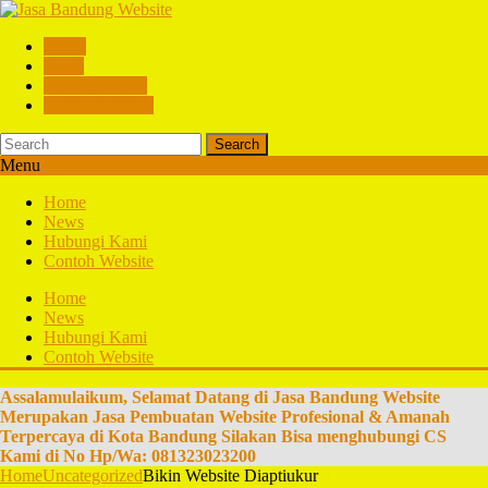
Home
News
Hubungi Kami
Contoh Website
Search
Menu
Home
News
Hubungi Kami
Contoh Website
Home
News
Hubungi Kami
Contoh Website
Assalamulaikum, Selamat Datang di Jasa Bandung Website
Merupakan Jasa Pembuatan Website Profesional & Amanah
Terpercaya di Kota Bandung Silakan Bisa menghubungi CS
Kami di No Hp/Wa: 081323023200
Home
Uncategorized
Bikin Website Diaptiukur