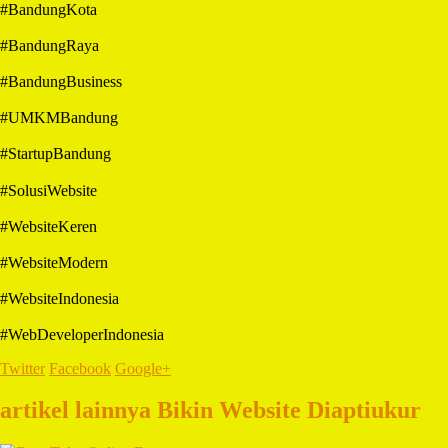
#BandungKota
#BandungRaya
#BandungBusiness
#UMKMBandung
#StartupBandung
#SolusiWebsite
#WebsiteKeren
#WebsiteModern
#WebsiteIndonesia
#WebDeveloperIndonesia
Twitter
Facebook
Google+
artikel lainnya Bikin Website Diaptiukur