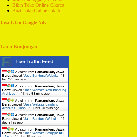
Bikin Toko Online Cikutra
Buat Toko Online Cikutra
Jasa Iklan Google Ads
Tamu Kunjungan
Live Traffic Feed
A visitor from
Pamanukan, Jawa
Barat
viewed "
Jasa Bandung Website -
"
8
hrs 27 mins ago
A visitor from
Pamanukan, Jawa
Barat
viewed "
Jasa Website Kota Bandung
Archives -…
"
8 hrs 53 mins ago
A visitor from
Pamanukan, Jawa
Barat
viewed "
Jasa Website Bandung
Archives - Jasa…
"
11 hrs 20 mins ago
A visitor from
Pamanukan, Jawa
Barat
viewed "
Jasa Bandung Website -
"
1
day 2 hrs ago
A visitor from
Pamanukan, Jawa
Barat
viewed "
Jasa Website Batujajar KBB
- Jasa…
"
1 day 10 hrs ago