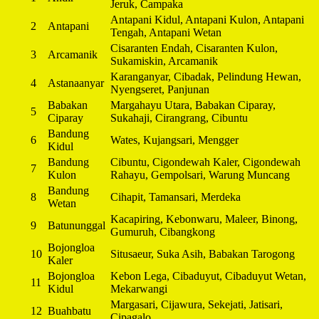
Jeruk, Campaka
Antapani Kidul, Antapani Kulon, Antapani
2
Antapani
Tengah, Antapani Wetan
Cisaranten Endah, Cisaranten Kulon,
3
Arcamanik
Sukamiskin, Arcamanik
Karanganyar, Cibadak, Pelindung Hewan,
4
Astanaanyar
Nyengseret, Panjunan
Babakan
Margahayu Utara, Babakan Ciparay,
5
Ciparay
Sukahaji, Cirangrang, Cibuntu
Bandung
6
Wates, Kujangsari, Mengger
Kidul
Bandung
Cibuntu, Cigondewah Kaler, Cigondewah
7
Kulon
Rahayu, Gempolsari, Warung Muncang
Bandung
8
Cihapit, Tamansari, Merdeka
Wetan
Kacapiring, Kebonwaru, Maleer, Binong,
9
Batununggal
Gumuruh, Cibangkong
Bojongloa
10
Situsaeur, Suka Asih, Babakan Tarogong
Kaler
Bojongloa
Kebon Lega, Cibaduyut, Cibaduyut Wetan,
11
Kidul
Mekarwangi
Margasari, Cijawura, Sekejati, Jatisari,
12
Buahbatu
Cipagalo