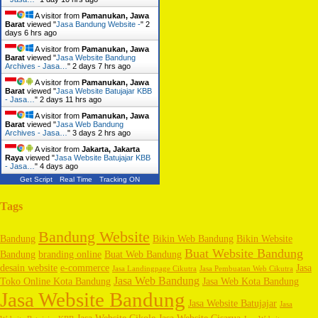
A visitor from
Pamanukan, Jawa
Barat
viewed "
Jasa Bandung Website -
"
2
days 6 hrs ago
A visitor from
Pamanukan, Jawa
Barat
viewed "
Jasa Website Bandung
Archives - Jasa…
"
2 days 7 hrs ago
A visitor from
Pamanukan, Jawa
Barat
viewed "
Jasa Website Batujajar KBB
- Jasa…
"
2 days 11 hrs ago
A visitor from
Pamanukan, Jawa
Barat
viewed "
Jasa Web Bandung
Archives - Jasa…
"
3 days 2 hrs ago
A visitor from
Jakarta, Jakarta
Raya
viewed "
Jasa Website Batujajar KBB
- Jasa…
"
4 days ago
Get Script
Real Time
Tracking ON
Tags
Bandung Website
Bandung
Bikin Web Bandung
Bikin Website
Buat Website Bandung
Bandung
branding online
Buat Web Bandung
desain website
e-commerce
Jasa
Jasa Landingpage Cikutra
Jasa Pembuatan Web Cikutra
Jasa Web Bandung
Toko Online Kota Bandung
Jasa Web Kota Bandung
Jasa Website Bandung
Jasa Website Batujajar
Jasa
Jasa Website Cikole
Jasa Website Cisarua