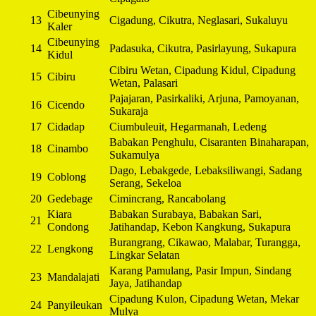
Cibeunying
13
Cigadung, Cikutra, Neglasari, Sukaluyu
Kaler
Cibeunying
14
Padasuka, Cikutra, Pasirlayung, Sukapura
Kidul
Cibiru Wetan, Cipadung Kidul, Cipadung
15
Cibiru
Wetan, Palasari
Pajajaran, Pasirkaliki, Arjuna, Pamoyanan,
16
Cicendo
Sukaraja
17
Cidadap
Ciumbuleuit, Hegarmanah, Ledeng
Babakan Penghulu, Cisaranten Binaharapan,
18
Cinambo
Sukamulya
Dago, Lebakgede, Lebaksiliwangi, Sadang
19
Coblong
Serang, Sekeloa
20
Gedebage
Cimincrang, Rancabolang
Kiara
Babakan Surabaya, Babakan Sari,
21
Condong
Jatihandap, Kebon Kangkung, Sukapura
Burangrang, Cikawao, Malabar, Turangga,
22
Lengkong
Lingkar Selatan
Karang Pamulang, Pasir Impun, Sindang
23
Mandalajati
Jaya, Jatihandap
Cipadung Kulon, Cipadung Wetan, Mekar
24
Panyileukan
Mulya