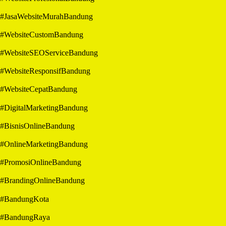
#JasaWebsiteMurahBandung
#WebsiteCustomBandung
#WebsiteSEOServiceBandung
#WebsiteResponsifBandung
#WebsiteCepatBandung
#DigitalMarketingBandung
#BisnisOnlineBandung
#OnlineMarketingBandung
#PromosiOnlineBandung
#BrandingOnlineBandung
#BandungKota
#BandungRaya