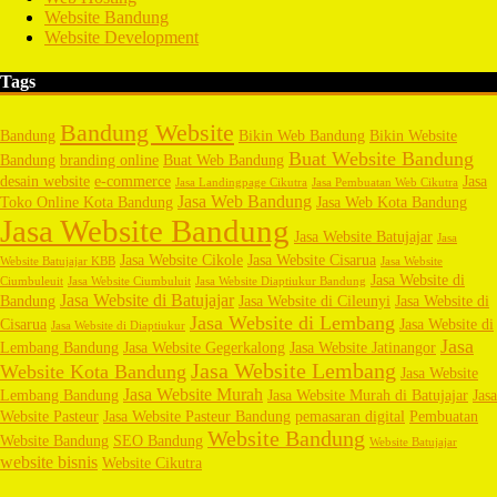
Website Bandung
Website Development
Tags
Bandung Website
Bandung
Bikin Web Bandung
Bikin Website
Buat Website Bandung
Bandung
branding online
Buat Web Bandung
desain website
e-commerce
Jasa
Jasa Landingpage Cikutra
Jasa Pembuatan Web Cikutra
Jasa Web Bandung
Toko Online Kota Bandung
Jasa Web Kota Bandung
Jasa Website Bandung
Jasa Website Batujajar
Jasa
Jasa Website Cikole
Jasa Website Cisarua
Website Batujajar KBB
Jasa Website
Jasa Website di
Ciumbuleuit
Jasa Website Ciumbuluit
Jasa Website Diaptiukur Bandung
Jasa Website di Batujajar
Bandung
Jasa Website di Cileunyi
Jasa Website di
Jasa Website di Lembang
Cisarua
Jasa Website di
Jasa Website di Diaptiukur
Jasa
Lembang Bandung
Jasa Website Gegerkalong
Jasa Website Jatinangor
Jasa Website Lembang
Website Kota Bandung
Jasa Website
Jasa Website Murah
Lembang Bandung
Jasa Website Murah di Batujajar
Jasa
Website Pasteur
Jasa Website Pasteur Bandung
pemasaran digital
Pembuatan
Website Bandung
Website Bandung
SEO Bandung
Website Batujajar
website bisnis
Website Cikutra