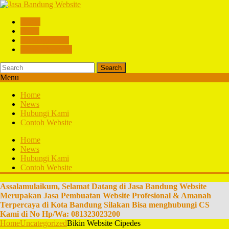
Home
News
Hubungi Kami
Contoh Website
Search
Menu
Home
News
Hubungi Kami
Contoh Website
Home
News
Hubungi Kami
Contoh Website
Assalamulaikum, Selamat Datang di Jasa Bandung Website
Merupakan Jasa Pembuatan Website Profesional & Amanah
Terpercaya di Kota Bandung Silakan Bisa menghubungi CS
Kami di No Hp/Wa: 081323023200
Home
Uncategorized
Bikin Website Cipedes