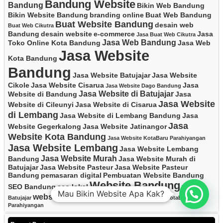
Bandung Website
Bandung
Bikin Web Bandung
Bikin Website Bandung
branding online
Buat Web Bandung
Buat Website Bandung
desain web
Buat Web Cikutra
Bandung
desain website
e-commerce
Jasa
Jasa Buat Web Cikutra
Jasa Web Bandung
Toko Online Kota Bandung
Jasa Web
Jasa Website
Kota Bandung
Bandung
Jasa Website Batujajar
Jasa Website
Cikole
Jasa Website Cisarua
Jasa
Jasa Website Dago Bandung
Jasa Website di Batujajar
Website di Bandung
Jasa
Jasa Website
Website di Cileunyi
Jasa Website di Cisarua
di Lembang
Jasa Website di Lembang Bandung
Jasa
Jasa
Website Gegerkalong
Jasa Website Jatinangor
Website Kota Bandung
Jasa Website KotaBaru Parahiyangan
Jasa Website Lembang
Jasa Website Lembang
Jasa Website Murah
Bandung
Jasa Website Murah di
Batujajar
Jasa Website Pasteur
Jasa Website Pasteur
Bandung
pemasaran digital
Pembuatan Website Bandung
Website Bandung
SEO Bandung
seo lokal
Website
Mau Bikin Website Apa Kak?
website bisnis
Website Cikutra
Batujajar
Website KotaBaru
Parahiyangan