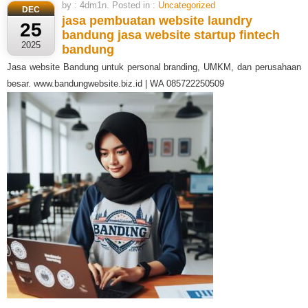
by : 4dm1n. Posted in :
Uncategorized
DEC
jasa pembuatan website laundry
25
bandung
jasa website startup fintech
2025
bandung
Jasa website Bandung untuk personal branding, UMKM, dan perusahaan
besar. www.bandungwebsite.biz.id | WA 085722250509