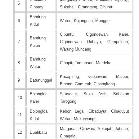
5
Ciparay
Sukahaji, Cirangrang, Cibuntu
Bandung
6
Wates, Kujangsari, Mengger
Kidul
Cibuntu, Cigondewah Kaler,
Bandung
7
Cigondewah Rahayu, Gempolsari,
Kulon
Warung Muncang
Bandung
8
Cihapit, Tamansari, Merdeka
Wetan
Kacapiring, Kebonwaru, Maleer,
9
Batununggal
Binong, Gumuruh, Cibangkong
Bojongloa
Situsaeur, Suka Asih, Babakan
10
Kaler
Tarogong
Bojongloa
Kebon Lega, Cibaduyut, Cibaduyut
11
Kidul
Wetan, Mekarwangi
Margasari, Cijawura, Sekejati, Jatisari,
12
Buahbatu
Cipagalo