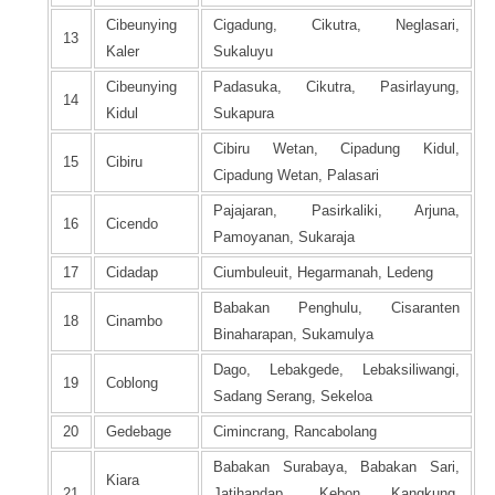
Cibeunying
Cigadung, Cikutra, Neglasari,
13
Kaler
Sukaluyu
Cibeunying
Padasuka, Cikutra, Pasirlayung,
14
Kidul
Sukapura
Cibiru Wetan, Cipadung Kidul,
15
Cibiru
Cipadung Wetan, Palasari
Pajajaran, Pasirkaliki, Arjuna,
16
Cicendo
Pamoyanan, Sukaraja
17
Cidadap
Ciumbuleuit, Hegarmanah, Ledeng
Babakan Penghulu, Cisaranten
18
Cinambo
Binaharapan, Sukamulya
Dago, Lebakgede, Lebaksiliwangi,
19
Coblong
Sadang Serang, Sekeloa
20
Gedebage
Cimincrang, Rancabolang
Babakan Surabaya, Babakan Sari,
Kiara
21
Jatihandap, Kebon Kangkung,