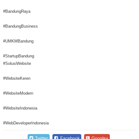
#BandungRaya
#BandungBusiness
#UMKMBandung
#StartupBandung
#SolusiWebsite
#WebsiteKeren
#WebsiteModern
#WebsiteIndonesia
#WebDeveloperIndonesia
Twitter
Facebook
Google+