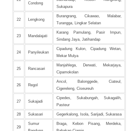
Condong
Sukapura
Burangrang, Cikawao, Malabar,
22
Lengkong
Turangga, Lingkar Selatan
Karang Pamulang, Pasir Impun,
23
Mandalajati
Sindang Jaya, Jatihandap
Cipadung Kulon, Cipadung Wetan,
24
Panyileukan
Mekar Mulya
Manjahlega, Derwati, Mekarjaya,
25
Rancasari
Cipamokolan
Ancol, Balonggede, Ciateul,
26
Regol
Cigereleng, Ciseureuh
Cipedes, Sukabungah, Sukagalih,
27
Sukajadi
Pasteur
28
Sukasari
Gegerkalong, Isola, Sarijadi, Sukarasa
Sumur
Braga, Kebon Pisang, Merdeka,
29
Bandung
Babakan Ciamis