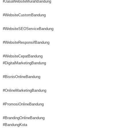
#JasaWebsiteMurahBandung
#WebsiteCustomBandung
#WebsiteSEOServiceBandung
#WebsiteResponsifBandung
#WebsiteCepatBandung
#DigitalMarketingBandung
#BisnisOnlineBandung
#OnlineMarketingBandung
#PromosiOnlineBandung
#BrandingOnlineBandung
#BandungKota