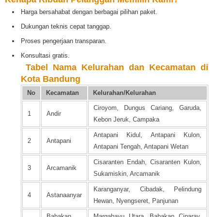
Harga bersahabat dengan berbagai pilihan paket.
Dukungan teknis cepat tanggap.
Proses pengerjaan transparan.
Konsultasi gratis.
️
Tabel Nama Kelurahan dan Kecamatan di
Kota Bandung
No
Kecamatan
Kelurahan/Kelurahan
Ciroyom, Dungus Cariang, Garuda,
1
Andir
Kebon Jeruk, Campaka
Antapani Kidul, Antapani Kulon,
2
Antapani
Antapani Tengah, Antapani Wetan
Cisaranten Endah, Cisaranten Kulon,
3
Arcamanik
Sukamiskin, Arcamanik
Karanganyar, Cibadak, Pelindung
4
Astanaanyar
Hewan, Nyengseret, Panjunan
Babakan
Margahayu Utara, Babakan Ciparay,