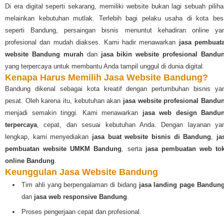
Di era digital seperti sekarang, memiliki website bukan lagi sebuah piliha
melainkan kebutuhan mutlak. Terlebih bagi pelaku usaha di kota bes
seperti Bandung, persaingan bisnis menuntut kehadiran online ya
profesional dan mudah diakses. Kami hadir menawarkan
jasa pembuat
website Bandung murah
dan
jasa bikin website profesional Bandu
yang terpercaya untuk membantu Anda tampil unggul di dunia digital.
Kenapa Harus Memilih Jasa Website Bandung?
Bandung dikenal sebagai kota kreatif dengan pertumbuhan bisnis ya
pesat. Oleh karena itu, kebutuhan akan
jasa website profesional Bandu
menjadi semakin tinggi. Kami menawarkan
jasa web design Bandu
terpercaya
, cepat, dan sesuai kebutuhan Anda. Dengan layanan ya
lengkap, kami menyediakan
jasa buat website bisnis di Bandung
,
ja
pembuatan website UMKM Bandung
, serta
jasa pembuatan web to
online Bandung
.
Keunggulan Jasa Website Bandung
Tim ahli yang berpengalaman di bidang
jasa landing page Bandun
dan
jasa web responsive Bandung
.
Proses pengerjaan cepat dan profesional.