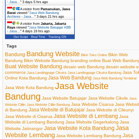
- Jasa…
"
3 days 5 hrs ago
A visitor from
Pamanukan, Jawa
Barat
viewed "
Jasa Web Bandung
Archives - Jasa…
"
3 days 21 hrs ago
A visitor from
Jakarta, Jakarta
Raya
viewed "
Jasa Website Batujajar KBB
- Jasa…
"
4 days 19 hrs ago
Get Script
Real Time
Tracking ON
Tags
Bandung Website
Bandung
Bikin Web
Bikin Toko Online
Bandung
Bikin Website Bandung
branding online
Buat Web Bandun
Buat Website Bandung
desain web Bandung
desain website
e
commerce
Jasa To
Jasa Landingpage Cikutra
Jasa Landingpage Cikutra Bandung
Jasa Web Bandung
Online Kota Bandung
Jasa Web Bandung Terdekat
Jasa Website
Jasa Web Kota Bandung
Bandung
Jasa Website Batujajar
Jasa Website Cikole
Jasa
Jasa Website Cisarua
Jasa Websi
Website Cililin
Jasa Website Cililin Bandung
Jasa Website di Batujajar
di Bandung
Jasa Website di Cileunyi
Jasa Website di Lembang
Jasa Website di Cisarua
Jasa
Website di Lembang Bandung
Jasa Website Gegerkalong
Jasa
Jasa
Jasa Website Kota Bandung
Website Jatinangor
Website Lembang
Jasa
Jasa Website Lembang Bandung