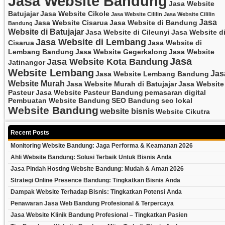
Jasa Website Bandung
Jasa Website
Batujajar
Jasa Website Cikole
Jasa Website Cililin
Jasa Website Cililin
Jasa
Jasa Website Cisarua
Jasa Website di Bandung
Bandung
Website di Batujajar
Jasa Website di Cileunyi
Jasa Website d
Jasa Website di Lembang
Cisarua
Jasa Website di
Lembang Bandung
Jasa Website Gegerkalong
Jasa Website
Jasa
Jasa Website Kota Bandung
Jatinangor
Website Lembang
Jas
Jasa Website Lembang Bandung
Website Murah
Jasa Website Murah di Batujajar
Jasa Website
Pasteur
Jasa Website Pasteur Bandung
pemasaran digital
Pembuatan Website Bandung
SEO Bandung
seo lokal
Website Bandung
website bisnis
Website Cikutra
Recent Posts
Monitoring Website Bandung: Jaga Performa & Keamanan 2026
Ahli Website Bandung: Solusi Terbaik Untuk Bisnis Anda
Jasa Pindah Hosting Website Bandung: Mudah & Aman 2026
Strategi Online Presence Bandung: Tingkatkan Bisnis Anda
Dampak Website Terhadap Bisnis: Tingkatkan Potensi Anda
Penawaran Jasa Web Bandung Profesional & Terpercaya
Jasa Website Klinik Bandung Profesional – Tingkatkan Pasien