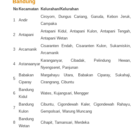
Bandung
No
Kecamatan
Kelurahan/Kelurahan
Ciroyom, Dungus Cariang, Garuda, Kebon Jeruk,
1
Andir
Campaka
Antapani Kidul, Antapani Kulon, Antapani Tengah,
2
Antapani
Antapani Wetan
Cisaranten Endah, Cisaranten Kulon, Sukamiskin,
3
Arcamanik
Arcamanik
Karanganyar, Cibadak, Pelindung Hewan,
4
Astanaanyar
Nyengseret, Panjunan
Babakan
Margahayu Utara, Babakan Ciparay, Sukahaji,
5
Ciparay
Cirangrang, Cibuntu
Bandung
6
Wates, Kujangsari, Mengger
Kidul
Bandung
Cibuntu, Cigondewah Kaler, Cigondewah Rahayu,
7
Kulon
Gempolsari, Warung Muncang
Bandung
8
Cihapit, Tamansari, Merdeka
Wetan