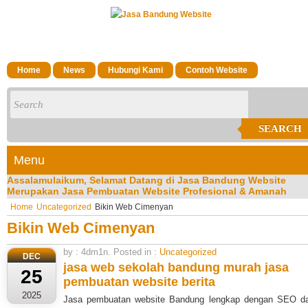
Home
News
Hubungi Kami
Contoh Website
SEARCH
Menu
Assalamulaikum, Selamat Datang di Jasa Bandung Website
Merupakan Jasa Pembuatan Website Profesional & Amanah
Terpercaya di Kota Bandung Silakan Bisa menghubungi CS Kam
Home
Uncategorized
Bikin Web Cimenyan
di No Hp/Wa: 081323023200
Bikin Web Cimenyan
by : 4dm1n. Posted in :
Uncategorized
DEC
jasa web sekolah bandung murah
jasa
25
pembuatan website berita
2025
Jasa pembuatan website Bandung lengkap dengan SEO d