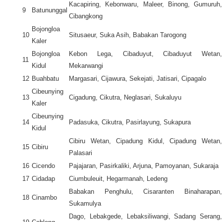
Kacapiring, Kebonwaru, Maleer, Binong, Gumuruh,
9
Batununggal
Cibangkong
Bojongloa
10
Situsaeur, Suka Asih, Babakan Tarogong
Kaler
Bojongloa
Kebon Lega, Cibaduyut, Cibaduyut Wetan,
11
Kidul
Mekarwangi
12
Buahbatu
Margasari, Cijawura, Sekejati, Jatisari, Cipagalo
Cibeunying
13
Cigadung, Cikutra, Neglasari, Sukaluyu
Kaler
Cibeunying
14
Padasuka, Cikutra, Pasirlayung, Sukapura
Kidul
Cibiru Wetan, Cipadung Kidul, Cipadung Wetan,
15
Cibiru
Palasari
16
Cicendo
Pajajaran, Pasirkaliki, Arjuna, Pamoyanan, Sukaraja
17
Cidadap
Ciumbuleuit, Hegarmanah, Ledeng
Babakan Penghulu, Cisaranten Binaharapan,
18
Cinambo
Sukamulya
Dago, Lebakgede, Lebaksiliwangi, Sadang Serang,