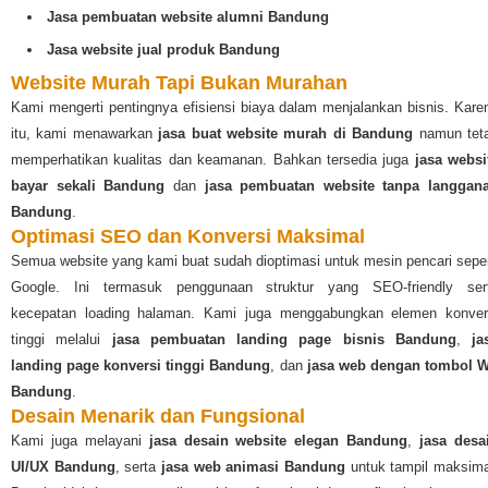
Jasa pembuatan website alumni Bandung
Jasa website jual produk Bandung
Website Murah Tapi Bukan Murahan
Kami mengerti pentingnya efisiensi biaya dalam menjalankan bisnis. Kare
itu, kami menawarkan
jasa buat website murah di Bandung
namun tet
memperhatikan kualitas dan keamanan. Bahkan tersedia juga
jasa websi
bayar sekali Bandung
dan
jasa pembuatan website tanpa langgan
Bandung
.
Optimasi SEO dan Konversi Maksimal
Semua website yang kami buat sudah dioptimasi untuk mesin pencari seper
Google. Ini termasuk penggunaan struktur yang SEO-friendly ser
kecepatan loading halaman. Kami juga menggabungkan elemen konver
tinggi melalui
jasa pembuatan landing page bisnis Bandung
,
ja
landing page konversi tinggi Bandung
, dan
jasa web dengan tombol 
Bandung
.
Desain Menarik dan Fungsional
Kami juga melayani
jasa desain website elegan Bandung
,
jasa desa
UI/UX Bandung
, serta
jasa web animasi Bandung
untuk tampil maksima