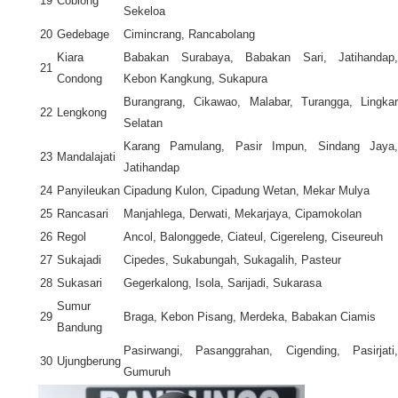
19
Coblong
Sekeloa
20
Gedebage
Cimincrang, Rancabolang
Kiara
Babakan Surabaya, Babakan Sari, Jatihandap,
21
Condong
Kebon Kangkung, Sukapura
Burangrang, Cikawao, Malabar, Turangga, Lingkar
22
Lengkong
Selatan
Karang Pamulang, Pasir Impun, Sindang Jaya,
23
Mandalajati
Jatihandap
24
Panyileukan
Cipadung Kulon, Cipadung Wetan, Mekar Mulya
25
Rancasari
Manjahlega, Derwati, Mekarjaya, Cipamokolan
26
Regol
Ancol, Balonggede, Ciateul, Cigereleng, Ciseureuh
27
Sukajadi
Cipedes, Sukabungah, Sukagalih, Pasteur
28
Sukasari
Gegerkalong, Isola, Sarijadi, Sukarasa
Sumur
29
Braga, Kebon Pisang, Merdeka, Babakan Ciamis
Bandung
Pasirwangi, Pasanggrahan, Cigending, Pasirjati,
30
Ujungberung
Gumuruh