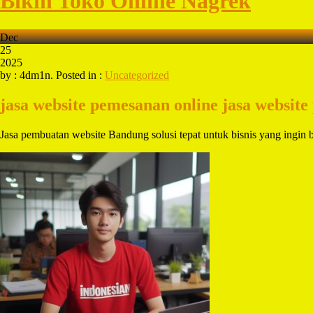
Bikin Toko Online Nagrek
Dec
25
2025
by : 4dm1n. Posted in :
Uncategorized
jasa website pemesanan online
jasa website
Jasa pembuatan website Bandung solusi tepat untuk bisnis yang ing