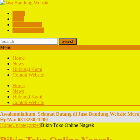
Home
News
Hubungi Kami
Contoh Website
Search
Menu
Home
News
Hubungi Kami
Contoh Website
Home
News
Hubungi Kami
Contoh Website
Assalamulaikum, Selamat Datang di Jasa Bandung Website Meru
Hp/Wa: 081323023200
Home
Uncategorized
Bikin Toko Online Nagrek