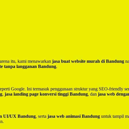
 Karena itu, kami menawarkan
jasa buat website murah di Bandung
na
te tanpa langganan Bandung
.
seperti Google. Ini termasuk penggunaan struktur yang SEO-friendly 
ng
,
jasa landing page konversi tinggi Bandung
, dan
jasa web deng
ain UI/UX Bandung
, serta
jasa web animasi Bandung
untuk tampil ma
in.