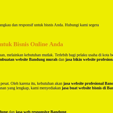
jangkau dan responsif untuk bisnis Anda. Hubungi kami segera
untuk Bisnis Online Anda
lihan, melainkan kebutuhan mutlak. Terlebih bagi pelaku usaha di kota 
embuatan website Bandung murah
dan
jasa bikin website profesio
 pesat. Oleh karena itu, kebutuhan akan
jasa website profesional Ba
yanan yang lengkap, kami menyediakan
jasa buat website bisnis di B
ndung
dan
jasa web responsive Bandung
.