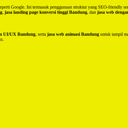
seperti Google. Ini termasuk penggunaan struktur yang SEO-friendly 
ng
,
jasa landing page konversi tinggi Bandung
, dan
jasa web deng
ain UI/UX Bandung
, serta
jasa web animasi Bandung
untuk tampil ma
in.