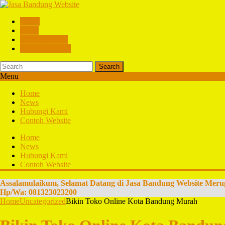
Home
News
Hubungi Kami
Contoh Website
Search
Menu
Home
News
Hubungi Kami
Contoh Website
Home
News
Hubungi Kami
Contoh Website
Assalamulaikum, Selamat Datang di Jasa Bandung Website Meru
Hp/Wa: 081323023200
Home
Uncategorized
Bikin Toko Online Kota Bandung Murah