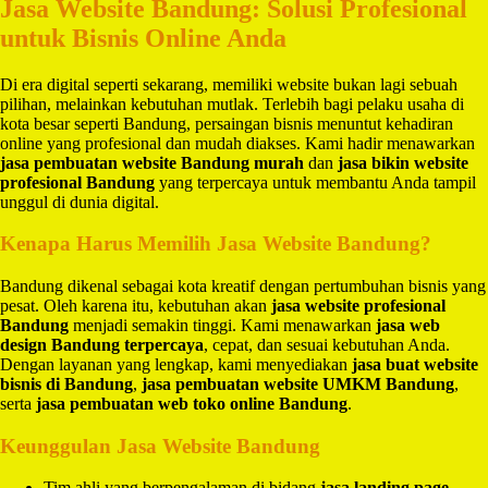
Jasa Website Bandung: Solusi Profesional
untuk Bisnis Online Anda
Di era digital seperti sekarang, memiliki website bukan lagi sebuah
pilihan, melainkan kebutuhan mutlak. Terlebih bagi pelaku usaha di
kota besar seperti Bandung, persaingan bisnis menuntut kehadiran
online yang profesional dan mudah diakses. Kami hadir menawarkan
jasa pembuatan website Bandung murah
dan
jasa bikin website
profesional Bandung
yang terpercaya untuk membantu Anda tampil
unggul di dunia digital.
Kenapa Harus Memilih Jasa Website Bandung?
Bandung dikenal sebagai kota kreatif dengan pertumbuhan bisnis yang
pesat. Oleh karena itu, kebutuhan akan
jasa website profesional
Bandung
menjadi semakin tinggi. Kami menawarkan
jasa web
design Bandung terpercaya
, cepat, dan sesuai kebutuhan Anda.
Dengan layanan yang lengkap, kami menyediakan
jasa buat website
bisnis di Bandung
,
jasa pembuatan website UMKM Bandung
,
serta
jasa pembuatan web toko online Bandung
.
Keunggulan Jasa Website Bandung
Tim ahli yang berpengalaman di bidang
jasa landing page