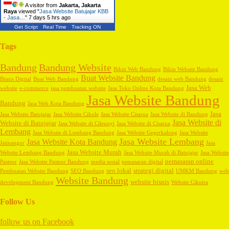
A visitor from
Jakarta, Jakarta
Raya
viewed "
Jasa Website Batujajar KBB
- Jasa…
"
7 days 5 hrs ago
Get Script
Real Time
Tracking ON
Tags
Bandung
Bandung Website
Bikin Web Bandung
Bikin Website Bandung
Buat Website Bandung
Bisnis Digital
Buat Web Bandung
desain web Bandung
desain
Jasa Web
website
e-commerce
jasa pembuatan website
Jasa Toko Online Kota Bandung
Jasa Website Bandung
Bandung
Jasa Web Kota Bandung
Jasa
Jasa Website Batujajar
Jasa Website Cikole
Jasa Website Cisarua
Jasa Website di Bandung
Jasa Website di
Website di Batujajar
Jasa Website di Cileunyi
Jasa Website di Cisarua
Lembang
Jasa Website di Lembang Bandung
Jasa Website Gegerkalong
Jasa Website
Jasa Website Lembang
Jasa Website Kota Bandung
Jatinangor
Jasa
Jasa Website Murah
Website Lembang Bandung
Jasa Website Murah di Batujajar
Jasa Website
pemasaran online
Pasteur
Jasa Website Pasteur Bandung
media sosial
pemasaran digital
seo lokal
strategi digital
Pembuatan Website Bandung
SEO Bandung
UMKM Bandung
web
Website Bandung
website bisnis
development Bandung
Website Cikutra
Follow Us
follow us on
Facebook