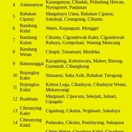
Karanganyar, Cibadak, Pelindung Hewan,
4
Astanaanyar
Nyengseret, Panjunan
Babakan
Margahayu Utara, Babakan Ciparay,
5
Ciparay
Sukahaji, Cirangrang, Cibuntu
Bandung
6
Wates, Kujangsari, Mengger
Kidul
Bandung
Cibuntu, Cigondewah Kaler, Cigondewah
7
Kulon
Rahayu, Gempolsari, Warung Muncang
Bandung
8
Cihapit, Tamansari, Merdeka
Wetan
Kacapiring, Kebonwaru, Maleer, Binong,
9
Batununggal
Gumuruh, Cibangkong
Bojongloa
10
Situsaeur, Suka Asih, Babakan Tarogong
Kaler
Bojongloa
Kebon Lega, Cibaduyut, Cibaduyut Wetan,
11
Kidul
Mekarwangi
Margasari, Cijawura, Sekejati, Jatisari,
12
Buahbatu
Cipagalo
Cibeunying
13
Cigadung, Cikutra, Neglasari, Sukaluyu
Kaler
Cibeunying
14
Padasuka, Cikutra, Pasirlayung, Sukapura
Kidul
Cibiru Wetan, Cipadung Kidul, Cipadung