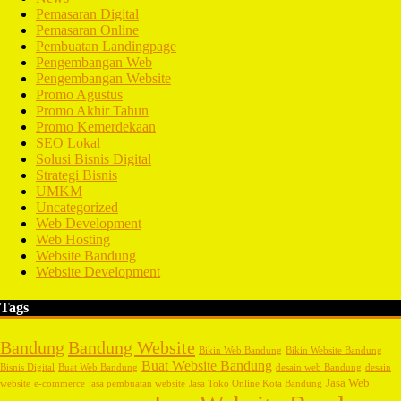
Pemasaran Digital
Pemasaran Online
Pembuatan Landingpage
Pengembangan Web
Pengembangan Website
Promo Agustus
Promo Akhir Tahun
Promo Kemerdekaan
SEO Lokal
Solusi Bisnis Digital
Strategi Bisnis
UMKM
Uncategorized
Web Development
Web Hosting
Website Bandung
Website Development
Tags
Bandung
Bandung Website
Bikin Web Bandung
Bikin Website Bandung
Buat Website Bandung
Bisnis Digital
Buat Web Bandung
desain web Bandung
desain
Jasa Web
website
e-commerce
jasa pembuatan website
Jasa Toko Online Kota Bandung