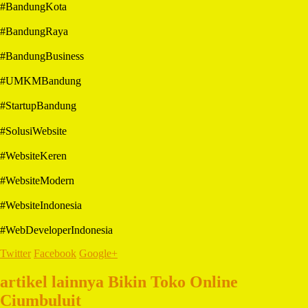
#BandungKota
#BandungRaya
#BandungBusiness
#UMKMBandung
#StartupBandung
#SolusiWebsite
#WebsiteKeren
#WebsiteModern
#WebsiteIndonesia
#WebDeveloperIndonesia
Twitter
Facebook
Google+
artikel lainnya Bikin Toko Online
Ciumbuluit