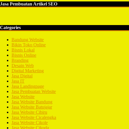
Jasa Pembuatan Artikel SEO
Categories
Bandung Website
Bikin Toko Online
Bisnis Lokal
Bisnis Online
Branding
Desain Web
Digital Marketing
Jasa Digital
Jasa IT
Jasa Landingpage
Jasa Pembuatan Website
Jasa Website
Jasa Website Bandung
Jasa Website Batujajar
Jasa Website Cibiru
Jasa Website Cicalengka
Jasa Website Cikole
Jasa Website Cikuda