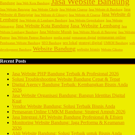
Jasa Website Bandung
Bandung
Jasa Web Kota Bandung
Jasa
Jasa Website Batujajar
Jasa Website Cikole
Jasa Website Cisarua
Jasa Website di Bandung
Jasa Website di
Website di Batujajar
Jasa Website di Cileunyi
Jasa Website di Cisarua
Lembang
Jasa Website di Lembang Bandung
Jasa Website Gegerkalong
Jasa Website
Jasa Website Lembang
Jasa Website Kota Bandung
Jatinangor
Jasa
Jasa Website Murah
Website Lembang Bandung
Jasa Website Murah di Batujajar
Jasa Website
pemasaran online
Pasteur
Jasa Website Pasteur Bandung
media sosial
pemasaran digital
seo lokal
strategi digital
Pembuatan Website Bandung
SEO Bandung
UMKM Bandung
web
Website Bandung
website bisnis
development Bandung
Website Cikutra
Recent Posts
Jasa Website PHP Bandung Terbaik & Profesional 2026
Solusi Troubleshooting Website Bandung Cepat & Tepat
Digital Agency Bandung Terbaik: Kembangkan Bisnis Anda
2026
Jasa Website Organisasi Bandung: Bangun Identitas Digital
Kuat
Vendor Website Bandung: Solusi Terbaik Bisnis Anda
Pemasaran Online UMKM Bandung: Strategi Ampuh 2026
Jasa Integrasi API Website Bandung Profesional & Efisien
Monitoring Website Bandung: Jaga Performa & Keamanan
2026
Ahli Website Bandung: Solusi Terbaik untuk Bisnis Anda