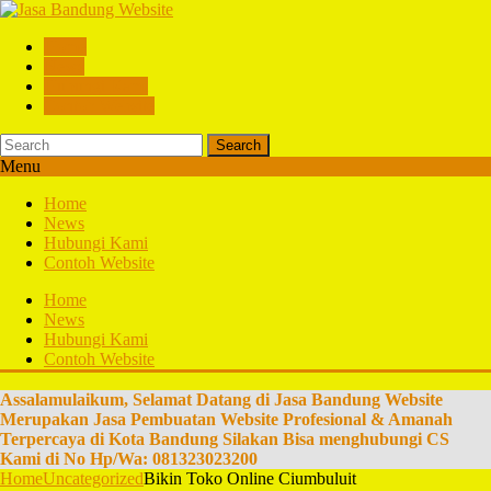
Home
News
Hubungi Kami
Contoh Website
Search
Menu
Home
News
Hubungi Kami
Contoh Website
Home
News
Hubungi Kami
Contoh Website
Assalamulaikum, Selamat Datang di Jasa Bandung Website
Merupakan Jasa Pembuatan Website Profesional & Amanah
Terpercaya di Kota Bandung Silakan Bisa menghubungi CS
Kami di No Hp/Wa: 081323023200
Home
Uncategorized
Bikin Toko Online Ciumbuluit