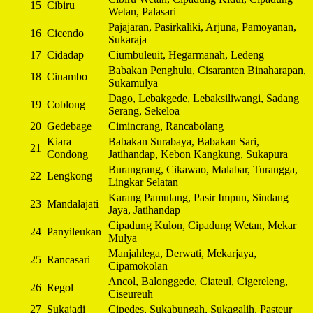
15
Cibiru
Wetan, Palasari
Pajajaran, Pasirkaliki, Arjuna, Pamoyanan,
16
Cicendo
Sukaraja
17
Cidadap
Ciumbuleuit, Hegarmanah, Ledeng
Babakan Penghulu, Cisaranten Binaharapan,
18
Cinambo
Sukamulya
Dago, Lebakgede, Lebaksiliwangi, Sadang
19
Coblong
Serang, Sekeloa
20
Gedebage
Cimincrang, Rancabolang
Kiara
Babakan Surabaya, Babakan Sari,
21
Condong
Jatihandap, Kebon Kangkung, Sukapura
Burangrang, Cikawao, Malabar, Turangga,
22
Lengkong
Lingkar Selatan
Karang Pamulang, Pasir Impun, Sindang
23
Mandalajati
Jaya, Jatihandap
Cipadung Kulon, Cipadung Wetan, Mekar
24
Panyileukan
Mulya
Manjahlega, Derwati, Mekarjaya,
25
Rancasari
Cipamokolan
Ancol, Balonggede, Ciateul, Cigereleng,
26
Regol
Ciseureuh
27
Sukajadi
Cipedes, Sukabungah, Sukagalih, Pasteur