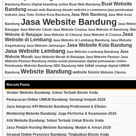
Buat Website
Bandung
Bisnis Digital
branding online
Buat Web Bandung
Bandung
desain web Bandung
desain website
e-commerce
jasa pembuatan
Jasa Web Bandung
website
Jasa Toko Online Kota Bandung
Jasa Web Kota
Jasa Website Bandung
Bandung
Jasa Websi
Jas
Batujajar
Jasa Website Cikole
Jasa Website Cisarua
Jasa Website di Bandung
Jasa
Website di Batujajar
Jasa Website di Cileunyi
Jasa Website di Cisarua
Website di Lembang
Jasa Website di Lembang Bandung
Jasa Website
Jasa Website Kota Bandung
Gegerkalong
Jasa Website Jatinangor
Jasa Website Lembang
Jasa
Jasa Website Lembang Bandung
Website Murah
Jasa Website Murah di Batujajar
Jasa Website Pasteur
Jasa
Website Pasteur Bandung
media sosial
pemasaran digital
pemasaran online
seo lokal
Pembuatan Website Bandung
SEO Bandung
strategi digital
UMKM
Website Bandung
website bisnis
Bandung
Website Cikutra
Recent Posts
Vendor Website Bandung: Solusi Terbaik Bisnis Anda
Pemasaran Online UMKM Bandung: Strategi Ampuh 2026
Jasa Integrasi API Website Bandung Profesional & Efisien
Monitoring Website Bandung: Jaga Performa & Keamanan 2026
Ahli Website Bandung: Solusi Terbaik Untuk Bisnis Anda
Jasa Pindah Hosting Website Bandung: Mudah & Aman 2026
Strategi Online Presence Bandung: Tingkatkan Bisnis Anda