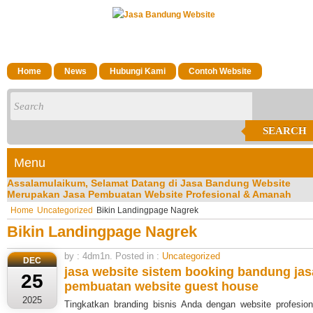
Home
News
Hubungi Kami
Contoh Website
SEARCH
Menu
Assalamulaikum, Selamat Datang di Jasa Bandung Website
Merupakan Jasa Pembuatan Website Profesional & Amanah
Terpercaya di Kota Bandung Silakan Bisa menghubungi CS Kam
Home
Uncategorized
Bikin Landingpage Nagrek
di No Hp/Wa: 081323023200
Bikin Landingpage Nagrek
by : 4dm1n. Posted in :
Uncategorized
DEC
jasa website sistem booking bandung
jas
25
pembuatan website guest house
2025
Tingkatkan branding bisnis Anda dengan website profesion