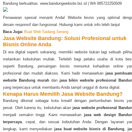
Bandung berkualitas. www.bandungwebsite.biz.id | WA 085722250509
Penawaran spesial menanti Anda! Website bisnis yang optimal deng
desain responsif dan fungsional. Hubungi kami untuk info lebih lanjut
Baca Juga:
Buat Web Sadang Serang
Jasa Website Bandung: Solusi Profesional untuk
Bisnis Online Anda
Di era digital seperti sekarang, memiliki website bukan lagi sebuah piliha
melainkan kebutuhan mutlak. Terlebih bagi pelaku usaha di kota bes
seperti Bandung, persaingan bisnis menuntut kehadiran online ya
profesional dan mudah diakses. Kami hadir menawarkan
jasa pembuat
website Bandung murah
dan
jasa bikin website profesional Bandu
yang terpercaya untuk membantu Anda tampil unggul di dunia digital.
Kenapa Harus Memilih Jasa Website Bandung?
Bandung dikenal sebagai kota kreatif dengan pertumbuhan bisnis ya
pesat. Oleh karena itu, kebutuhan akan
jasa website profesional Bandu
menjadi semakin tinggi. Kami menawarkan
jasa web design Bandu
terpercaya
, cepat, dan sesuai kebutuhan Anda. Dengan layanan ya
lengkap, kami menyediakan
jasa buat website bisnis di Bandung
,
ja