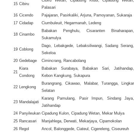
Cibiru Wetan, Cipadung Kidul, Cipadung Wetan,
15
Cibiru
Palasari
16
Cicendo
Pajajaran, Pasirkaliki, Arjuna, Pamoyanan, Sukaraja
17
Cidadap
Ciumbuleuit, Hegarmanah, Ledeng
Babakan Penghulu, Cisaranten Binaharapan,
18
Cinambo
Sukamulya
Dago, Lebakgede, Lebaksiliwangi, Sadang Serang,
19
Coblong
Sekeloa
20
Gedebage
Cimincrang, Rancabolang
Kiara
Babakan Surabaya, Babakan Sari, Jatihandap,
21
Condong
Kebon Kangkung, Sukapura
Burangrang, Cikawao, Malabar, Turangga, Lingkar
22
Lengkong
Selatan
Karang Pamulang, Pasir Impun, Sindang Jaya,
23
Mandalajati
Jatihandap
24
Panyileukan
Cipadung Kulon, Cipadung Wetan, Mekar Mulya
25
Rancasari
Manjahlega, Derwati, Mekarjaya, Cipamokolan
26
Regol
Ancol, Balonggede, Ciateul, Cigereleng, Ciseureuh