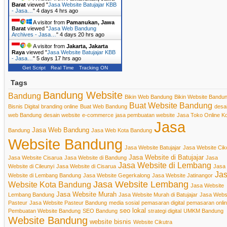
Barat
viewed "
Jasa Website Batujajar KBB
- Jasa…
"
4 days 4 hrs ago
A visitor from
Pamanukan, Jawa
Barat
viewed "
Jasa Web Bandung
Archives - Jasa…
"
4 days 20 hrs ago
A visitor from
Jakarta, Jakarta
Raya
viewed "
Jasa Website Batujajar KBB
- Jasa…
"
5 days 17 hrs ago
Get Script
Real Time
Tracking ON
Tags
Bandung Website
Bandung
Bikin Web Bandung
Bikin Website Bandu
Buat Website Bandung
Bisnis Digital
branding online
Buat Web Bandung
desa
web Bandung
desain website
e-commerce
jasa pembuatan website
Jasa Toko Online K
Jasa
Jasa Web Bandung
Bandung
Jasa Web Kota Bandung
Website Bandung
Jasa Website Batujajar
Jasa Website Cik
Jasa Website di Batujajar
Jasa Website Cisarua
Jasa Website di Bandung
Jasa
Jasa Website di Lembang
Website di Cileunyi
Jasa Website di Cisarua
Jasa
Ja
Website di Lembang Bandung
Jasa Website Gegerkalong
Jasa Website Jatinangor
Jasa Website Lembang
Website Kota Bandung
Jasa Website
Jasa Website Murah
Lembang Bandung
Jasa Website Murah di Batujajar
Jasa Webs
Pasteur
Jasa Website Pasteur Bandung
media sosial
pemasaran digital
pemasaran onli
seo lokal
Pembuatan Website Bandung
SEO Bandung
strategi digital
UMKM Bandung
Website Bandung
website bisnis
Website Cikutra