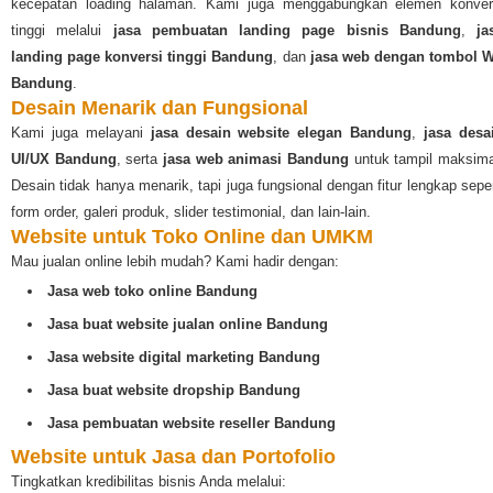
kecepatan loading halaman. Kami juga menggabungkan elemen konver
tinggi melalui
jasa pembuatan landing page bisnis Bandung
,
ja
landing page konversi tinggi Bandung
, dan
jasa web dengan tombol 
Bandung
.
Desain Menarik dan Fungsional
Kami juga melayani
jasa desain website elegan Bandung
,
jasa desa
UI/UX Bandung
, serta
jasa web animasi Bandung
untuk tampil maksima
Desain tidak hanya menarik, tapi juga fungsional dengan fitur lengkap seper
form order, galeri produk, slider testimonial, dan lain-lain.
Website untuk Toko Online dan UMKM
Mau jualan online lebih mudah? Kami hadir dengan:
Jasa web toko online Bandung
Jasa buat website jualan online Bandung
Jasa website digital marketing Bandung
Jasa buat website dropship Bandung
Jasa pembuatan website reseller Bandung
Website untuk Jasa dan Portofolio
Tingkatkan kredibilitas bisnis Anda melalui: