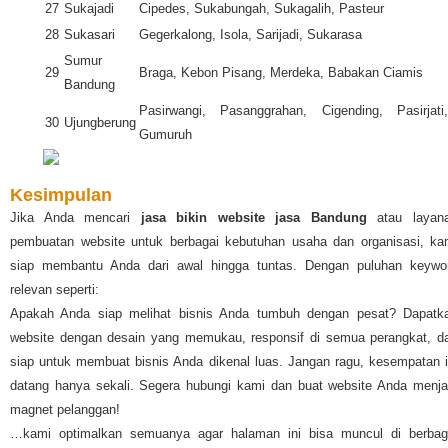
27
Sukajadi
Cipedes, Sukabungah, Sukagalih, Pasteur
28
Sukasari
Gegerkalong, Isola, Sarijadi, Sukarasa
Sumur
29
Braga, Kebon Pisang, Merdeka, Babakan Ciamis
Bandung
Pasirwangi, Pasanggrahan, Cigending, Pasirjati,
30
Ujungberung
Gumuruh
Kesimpulan
Jika Anda mencari
jasa bikin website jasa Bandung
atau layan
pembuatan website untuk berbagai kebutuhan usaha dan organisasi, ka
siap membantu Anda dari awal hingga tuntas. Dengan puluhan keywo
relevan seperti:
Apakah Anda siap melihat bisnis Anda tumbuh dengan pesat? Dapatk
website dengan desain yang memukau, responsif di semua perangkat, d
siap untuk membuat bisnis Anda dikenal luas. Jangan ragu, kesempatan i
datang hanya sekali. Segera hubungi kami dan buat website Anda menja
magnet pelanggan!
…kami optimalkan semuanya agar halaman ini bisa muncul di berbag