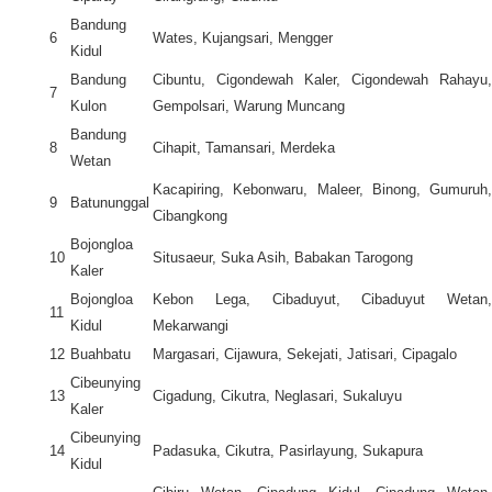
Bandung
6
Wates, Kujangsari, Mengger
Kidul
Bandung
Cibuntu, Cigondewah Kaler, Cigondewah Rahayu,
7
Kulon
Gempolsari, Warung Muncang
Bandung
8
Cihapit, Tamansari, Merdeka
Wetan
Kacapiring, Kebonwaru, Maleer, Binong, Gumuruh,
9
Batununggal
Cibangkong
Bojongloa
10
Situsaeur, Suka Asih, Babakan Tarogong
Kaler
Bojongloa
Kebon Lega, Cibaduyut, Cibaduyut Wetan,
11
Kidul
Mekarwangi
12
Buahbatu
Margasari, Cijawura, Sekejati, Jatisari, Cipagalo
Cibeunying
13
Cigadung, Cikutra, Neglasari, Sukaluyu
Kaler
Cibeunying
14
Padasuka, Cikutra, Pasirlayung, Sukapura
Kidul