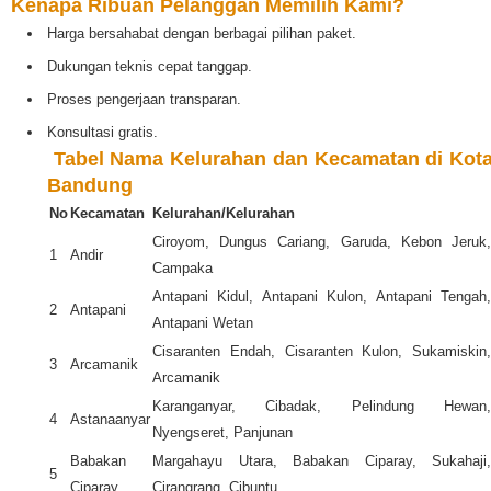
Kenapa Ribuan Pelanggan Memilih Kami?
Harga bersahabat dengan berbagai pilihan paket.
Dukungan teknis cepat tanggap.
Proses pengerjaan transparan.
Konsultasi gratis.
️
Tabel Nama Kelurahan dan Kecamatan di Kot
Bandung
No
Kecamatan
Kelurahan/Kelurahan
Ciroyom, Dungus Cariang, Garuda, Kebon Jeruk,
1
Andir
Campaka
Antapani Kidul, Antapani Kulon, Antapani Tengah,
2
Antapani
Antapani Wetan
Cisaranten Endah, Cisaranten Kulon, Sukamiskin,
3
Arcamanik
Arcamanik
Karanganyar, Cibadak, Pelindung Hewan,
4
Astanaanyar
Nyengseret, Panjunan
Babakan
Margahayu Utara, Babakan Ciparay, Sukahaji,
5
Ciparay
Cirangrang, Cibuntu