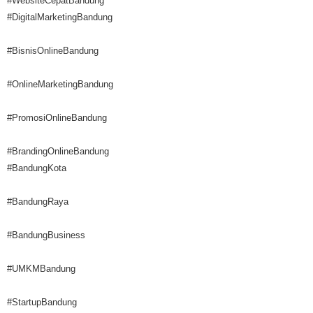
#WebsiteCepatBandung
#DigitalMarketingBandung
#BisnisOnlineBandung
#OnlineMarketingBandung
#PromosiOnlineBandung
#BrandingOnlineBandung
#BandungKota
#BandungRaya
#BandungBusiness
#UMKMBandung
#StartupBandung