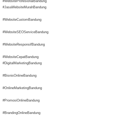
#WebsiteProfesionalBandung
#JasaWebsiteMurahBandung
#WebsiteCustomBandung
#WebsiteSEOServiceBandung
#WebsiteResponsifBandung
#WebsiteCepatBandung
#DigitalMarketingBandung
#BisnisOnlineBandung
#OnlineMarketingBandung
#PromosiOnlineBandung
#BrandingOnlineBandung