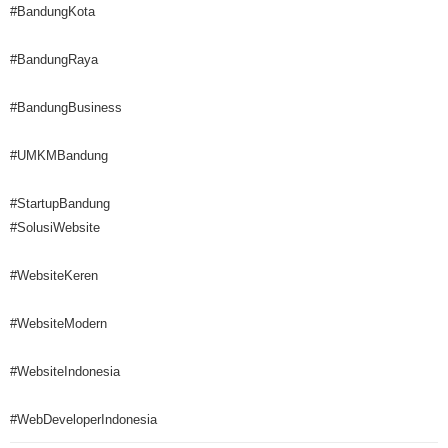
#BandungKota
#BandungRaya
#BandungBusiness
#UMKMBandung
#StartupBandung
#SolusiWebsite
#WebsiteKeren
#WebsiteModern
#WebsiteIndonesia
#WebDeveloperIndonesia