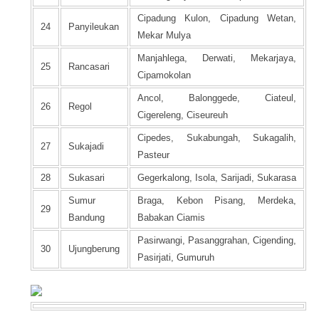
Cipadung Kulon, Cipadung Wetan,
24
Panyileukan
Mekar Mulya
Manjahlega, Derwati, Mekarjaya,
25
Rancasari
Cipamokolan
Ancol, Balonggede, Ciateul,
26
Regol
Cigereleng, Ciseureuh
Cipedes, Sukabungah, Sukagalih,
27
Sukajadi
Pasteur
28
Sukasari
Gegerkalong, Isola, Sarijadi, Sukarasa
Sumur
Braga, Kebon Pisang, Merdeka,
29
Bandung
Babakan Ciamis
Pasirwangi, Pasanggrahan, Cigending,
30
Ujungberung
Pasirjati, Gumuruh