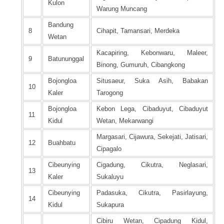
Kulon
Warung Muncang
Bandung
8
Cihapit, Tamansari, Merdeka
Wetan
Kacapiring, Kebonwaru, Maleer,
9
Batununggal
Binong, Gumuruh, Cibangkong
Bojongloa
Situsaeur, Suka Asih, Babakan
10
Kaler
Tarogong
Bojongloa
Kebon Lega, Cibaduyut, Cibaduyut
11
Kidul
Wetan, Mekarwangi
Margasari, Cijawura, Sekejati, Jatisari,
12
Buahbatu
Cipagalo
Cibeunying
Cigadung, Cikutra, Neglasari,
13
Kaler
Sukaluyu
Cibeunying
Padasuka, Cikutra, Pasirlayung,
14
Kidul
Sukapura
Cibiru Wetan, Cipadung Kidul,