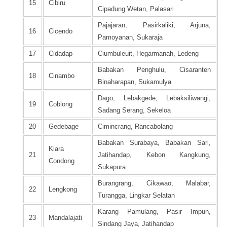
15
Cibiru
Cipadung Wetan, Palasari
Pajajaran, Pasirkaliki, Arjuna,
16
Cicendo
Pamoyanan, Sukaraja
17
Cidadap
Ciumbuleuit, Hegarmanah, Ledeng
Babakan Penghulu, Cisaranten
18
Cinambo
Binaharapan, Sukamulya
Dago, Lebakgede, Lebaksiliwangi,
19
Coblong
Sadang Serang, Sekeloa
20
Gedebage
Cimincrang, Rancabolang
Babakan Surabaya, Babakan Sari,
Kiara
21
Jatihandap, Kebon Kangkung,
Condong
Sukapura
Burangrang, Cikawao, Malabar,
22
Lengkong
Turangga, Lingkar Selatan
Karang Pamulang, Pasir Impun,
23
Mandalajati
Sindang Jaya, Jatihandap