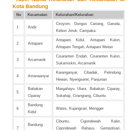
Kota Bandung
No
Kecamatan
Kelurahan/Kelurahan
Ciroyom, Dungus Cariang, Garuda,
1
Andir
Kebon Jeruk, Campaka
Antapani Kidul, Antapani Kulon,
2
Antapani
Antapani Tengah, Antapani Wetan
Cisaranten Endah, Cisaranten Kulon,
3
Arcamanik
Sukamiskin, Arcamanik
Karanganyar, Cibadak, Pelindung
4
Astanaanyar
Hewan, Nyengseret, Panjunan
Babakan
Margahayu Utara, Babakan Ciparay,
5
Ciparay
Sukahaji, Cirangrang, Cibuntu
Bandung
6
Wates, Kujangsari, Mengger
Kidul
Cibuntu, Cigondewah Kaler,
Bandung
7
Cigondewah Rahayu, Gempolsari,