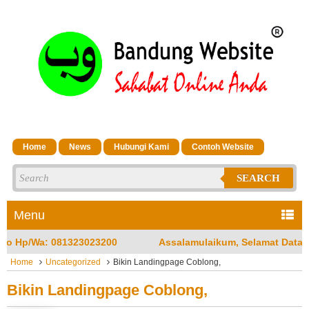
Home
News
Hubungi Kami
Contoh Website
SEARCH
Menu
Assalamulaikum, Selamat Datang di Jasa Bandung Website Mer
Home
Uncategorized
Bikin Landingpage Coblong,
Bikin Landingpage Coblong,