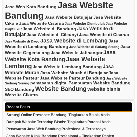
Jasa Website
Jasa Web Kota Bandung
Bandung
Jasa Website Batujajar
Jasa Website
Cikole
Jasa Website Cisarua
Jasa Website Ciumbuluit
Jasa Website
Jasa Website di
Jasa Website di Bandung
Diaptiukur
Batujajar
Jasa Website di Cileunyi
Jasa Website di Cisarua
Jasa Website di Lembang
Jasa
Jasa Website di Dago
Website di Lembang Bandung
Jasa
Jasa Website di Sadang Serang
Jasa
Website Gegerkalong
Jasa Website Jatinangor
Jasa Website
Website Kota Bandung
Lembang
Jasa
Jasa Website Lembang Bandung
Website Murah
Jasa Website Murah di Batujajar
Jasa
Website Pasteur
Jasa Website Pasteur Bandung
Jasa Website
pemasaran digital
Pembuatan Website Bandung
Sadang Serang
Website Bandung
website bisnis
SEO Bandung
Website Cikutra
Recent Posts
Strategi Online Presence Bandung: Tingkatkan Bisnis Anda
Dampak Website Terhadap Bisnis: Tingkatkan Potensi Anda
Penawaran Jasa Web Bandung Profesional & Terpercaya
Jasa Website Klinik Bandung Profesional – Tingkatkan Pasien