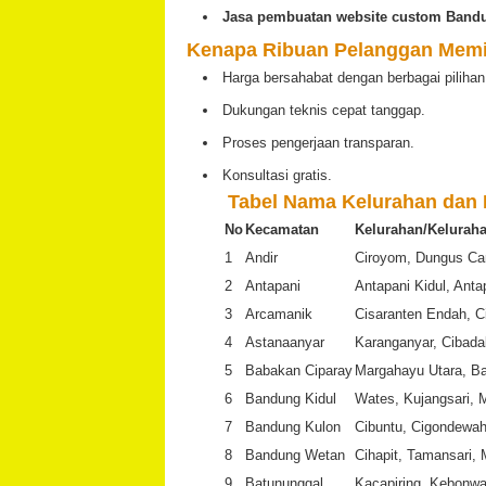
Jasa pembuatan website custom Band
Kenapa Ribuan Pelanggan Memi
Harga bersahabat dengan berbagai pilihan
Dukungan teknis cepat tanggap.
Proses pengerjaan transparan.
Konsultasi gratis.
️
Tabel Nama Kelurahan dan
No
Kecamatan
Kelurahan/Kelurah
1
Andir
Ciroyom, Dungus Ca
2
Antapani
Antapani Kidul, Ant
3
Arcamanik
Cisaranten Endah, C
4
Astanaanyar
Karanganyar, Cibada
5
Babakan Ciparay
Margahayu Utara, Ba
6
Bandung Kidul
Wates, Kujangsari, 
7
Bandung Kulon
Cibuntu, Cigondewa
8
Bandung Wetan
Cihapit, Tamansari,
9
Batununggal
Kacapiring, Kebonwa