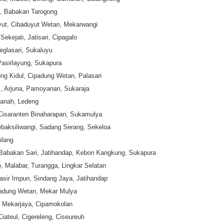
h, Babakan Tarogong
yut, Cibaduyut Wetan, Mekarwangi
Sekejati, Jatisari, Cipagalo
eglasari, Sukaluyu
Pasirlayung, Sukapura
ung Kidul, Cipadung Wetan, Palasari
ki, Arjuna, Pamoyanan, Sukaraja
manah, Ledeng
Cisaranten Binaharapan, Sukamulya
baksiliwangi, Sadang Serang, Sekeloa
olang
Babakan Sari, Jatihandap, Kebon Kangkung, Sukapura
, Malabar, Turangga, Lingkar Selatan
sir Impun, Sindang Jaya, Jatihandap
padung Wetan, Mekar Mulya
, Mekarjaya, Cipamokolan
iateul, Cigereleng, Ciseureuh