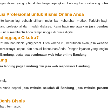
ngan desain yang optimal dan harga terjangkau. Hubungi kami sekarang untu
usi Profesional untuk Bisnis Online Anda
bsite bukan lagi sebuah pilihan, melainkan kebutuhan mutlak. Terlebih bag
 yang profesional dan mudah diakses. Kami hadir menawarkan
jasa pembu
 untuk membantu Anda tampil unggul di dunia digital.
ndingpage Cikutra?
ertumbuhan bisnis yang pesat. Oleh karena itu, kebutuhan akan
jasa websit
terpercaya
, cepat, dan sesuai kebutuhan Anda. Dengan layanan yang leng
 Bandung
, serta
jasa pembuatan web toko online Bandung
.
dung
asa landing page Bandung
dan
jasa web responsive Bandung
.
endly.
is Anda seperti
jasa website sekolah di Bandung
,
jasa website pesan
Jenis Bisnis
uhan, termasuk: