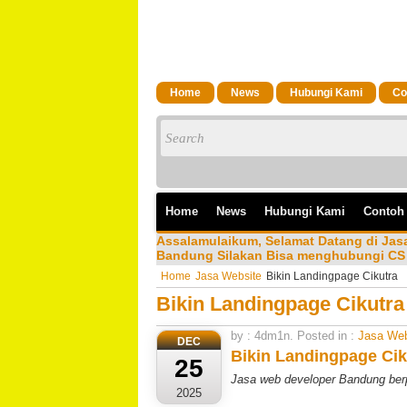
Home
News
Hubungi Kami
Co
Home
News
Hubungi Kami
Contoh
Assalamulaikum, Selamat Datang di Ja
Bandung Silakan Bisa menghubungi CS 
Home
Jasa Website
Bikin Landingpage Cikutra
Bikin Landingpage Cikutra
by : 4dm1n. Posted in :
Jasa Web
DEC
Bikin Landingpage Cik
25
Jasa web developer Bandung ber
2025