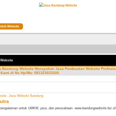
ntoh Website
 Website
sa Bandung Website Merupakan Jasa Pembuatan Website Profesio
Kami di No Hp/Wa: 081323023200
site
,
Jasa Website Bandung
utra
pengalaman untuk UMKM, jasa, dan perusahaan. www.bandungwebsite.biz.i