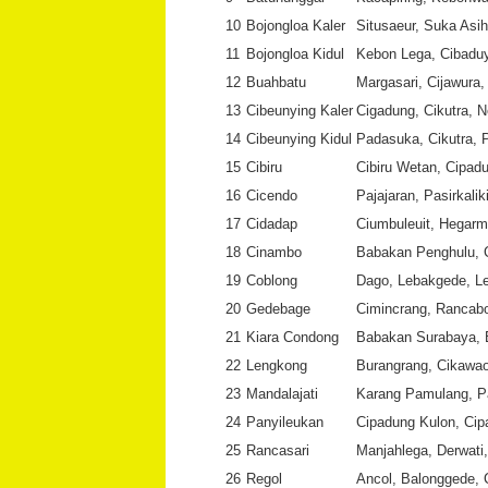
10
Bojongloa Kaler
Situsaeur, Suka Asi
11
Bojongloa Kidul
Kebon Lega, Cibadu
12
Buahbatu
Margasari, Cijawura, 
13
Cibeunying Kaler
Cigadung, Cikutra, N
14
Cibeunying Kidul
Padasuka, Cikutra, 
15
Cibiru
Cibiru Wetan, Cipad
16
Cicendo
Pajajaran, Pasirkali
17
Cidadap
Ciumbuleuit, Hegar
18
Cinambo
Babakan Penghulu, 
19
Coblong
Dago, Lebakgede, Le
20
Gedebage
Cimincrang, Rancab
21
Kiara Condong
Babakan Surabaya, 
22
Lengkong
Burangrang, Cikawao
23
Mandalajati
Karang Pamulang, Pa
24
Panyileukan
Cipadung Kulon, Ci
25
Rancasari
Manjahlega, Derwati
26
Regol
Ancol, Balonggede, C