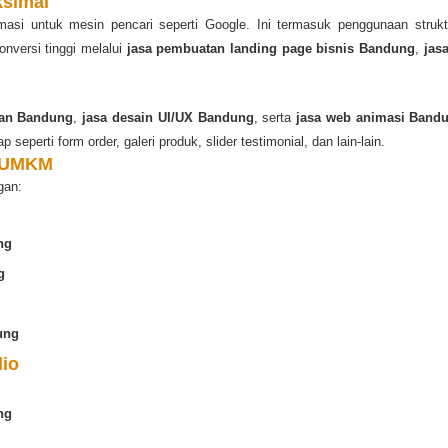
ksimal
si untuk mesin pencari seperti Google. Ini termasuk penggunaan strukt
versi tinggi melalui
jasa pembuatan landing page bisnis Bandung
,
jas
gan Bandung
,
jasa desain UI/UX Bandung
, serta
jasa web animasi Band
 seperti form order, galeri produk, slider testimonial, dan lain-lain.
n UMKM
gan:
ng
g
ung
lio
ng