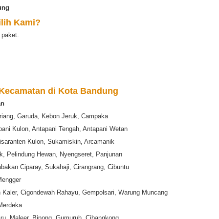
ung
lih Kami?
 paket.
 Kecamatan di Kota Bandung
an
riang, Garuda, Kebon Jeruk, Campaka
apani Kulon, Antapani Tengah, Antapani Wetan
isaranten Kulon, Sukamiskin, Arcamanik
k, Pelindung Hewan, Nyengseret, Panjunan
bakan Ciparay, Sukahaji, Cirangrang, Cibuntu
Mengger
h Kaler, Cigondewah Rahayu, Gempolsari, Warung Muncang
 Merdeka
ru, Maleer, Binong, Gumuruh, Cibangkong