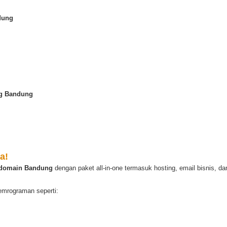
dung
ng Bandung
a!
s domain Bandung
dengan paket all-in-one termasuk hosting, email bisnis, d
emrograman seperti: