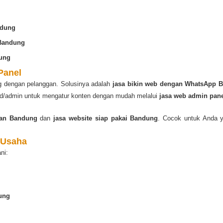
ndung
 Bandung
ung
Panel
g dengan pelanggan. Solusinya adalah
jasa bikin web dengan WhatsApp 
end/admin untuk mengatur konten dengan mudah melalui
jasa web admin pan
tan Bandung
dan
jasa website siap pakai Bandung
. Cocok untuk Anda y
 Usaha
ni:
ung