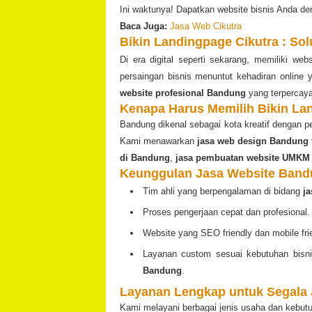
Ini waktunya! Dapatkan website bisnis Anda de
Baca Juga:
Jasa Web Cikutra
Bikin Landingpage Cikutra : Sol
Di era digital seperti sekarang, memiliki we
persaingan bisnis menuntut kehadiran online
website profesional Bandung
yang terpercaya
Kenapa Harus Memilih Bikin La
Bandung dikenal sebagai kota kreatif dengan p
Kami menawarkan
jasa web design Bandung 
di Bandung
,
jasa pembuatan website UMKM
Keunggulan Jasa Website Ban
Tim ahli yang berpengalaman di bidang
j
Proses pengerjaan cepat dan profesional.
Website yang SEO friendly dan mobile fri
Layanan custom sesuai kebutuhan bisn
Bandung
.
Layanan Lengkap untuk Segala 
Kami melayani berbagai jenis usaha dan kebut