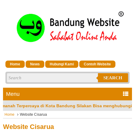
Home
News
Hubungi Kami
Contoh Website
SEARCH
Menu
aya di Kota Bandung Silakan Bisa menghubungi CS Kami di No 
Home
Website Cisarua
Website Cisarua