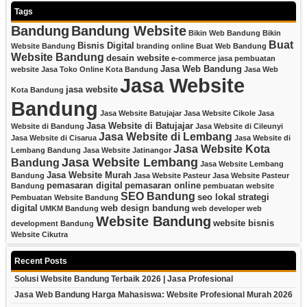
Tags
Bandung
Bandung Website
Bikin Web Bandung
Bikin
Buat
Bisnis Digital
Website Bandung
branding online
Buat Web Bandung
Website Bandung
desain website
e-commerce
jasa pembuatan
Jasa Web Bandung
website
Jasa Toko Online Kota Bandung
Jasa Web
Jasa Website
jasa website
Kota Bandung
Bandung
Jasa Website Batujajar
Jasa Website Cikole
Jasa
Jasa Website di Batujajar
Website di Bandung
Jasa Website di Cileunyi
Jasa Website di Lembang
Jasa Website di Cisarua
Jasa Website di
Jasa Website Kota
Lembang Bandung
Jasa Website Jatinangor
Jasa Website Lembang
Bandung
Jasa Website Lembang
Jasa Website Murah
Bandung
Jasa Website Pasteur
Jasa Website Pasteur
pemasaran digital
pemasaran online
Bandung
pembuatan website
SEO Bandung
seo lokal
strategi
Pembuatan Website Bandung
digital
web design bandung
UMKM Bandung
web developer
web
Website Bandung
website bisnis
development Bandung
Website Cikutra
Recent Posts
Solusi Website Bandung Terbaik 2026 | Jasa Profesional
Jasa Web Bandung Harga Mahasiswa: Website Profesional Murah 2026