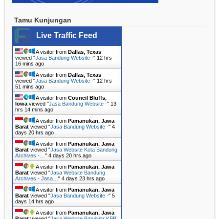
Tamu Kunjungan
Live Traffic Feed
A visitor from
Dallas, Texas
viewed "
Jasa Bandung Website -
"
12 hrs
16 mins ago
A visitor from
Dallas, Texas
viewed "
Jasa Bandung Website -
"
12 hrs
51 mins ago
A visitor from
Council Bluffs,
Iowa
viewed "
Jasa Bandung Website -
"
13
hrs 14 mins ago
A visitor from
Pamanukan, Jawa
Barat
viewed "
Jasa Bandung Website -
"
4
days 20 hrs ago
A visitor from
Pamanukan, Jawa
Barat
viewed "
Jasa Website Kota Bandung
Archives -…
"
4 days 20 hrs ago
A visitor from
Pamanukan, Jawa
Barat
viewed "
Jasa Website Bandung
Archives - Jasa…
"
4 days 23 hrs ago
A visitor from
Pamanukan, Jawa
Barat
viewed "
Jasa Bandung Website -
"
5
days 14 hrs ago
A visitor from
Pamanukan, Jawa
Barat
viewed "
Jasa Website Batujajar KBB