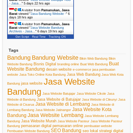
- Jasa…
"
5 days 22 hrs ago
A visitor from
Pamanukan, Jawa
Barat
viewed "
Jasa Bandung Website -
"
6
days 18 hrs ago
A visitor from
Pamanukan, Jawa
Barat
viewed "
Jasa Website Bandung
Archives - Jasa…
"
6 days 19 hrs ago
Get Script
Real Time
Tracking ON
Tags
Bandung
Bandung Website
Bikin Web Bandung
Bikin
Buat
Bisnis Digital
Website Bandung
branding online
Buat Web Bandung
Website Bandung
desain website
e-commerce
jasa pembuatan
Jasa Web Bandung
website
Jasa Toko Online Kota Bandung
Jasa Web Kota
Jasa Website
jasa website
Bandung
Bandung
Jasa Website Batujajar
Jasa Website Cikole
Jasa
Jasa Website di Batujajar
Website di Bandung
Jasa Website di Cileunyi
Jasa
Jasa Website di Lembang
Website di Cisarua
Jasa Website di
Jasa Website Kota
Lembang Bandung
Jasa Website Jatinangor
Jasa Website Lembang
Bandung
Jasa Website Lembang
Jasa Website Murah
Bandung
Jasa Website Pasteur
Jasa Website Pasteur
pemasaran digital
pemasaran online
Bandung
pembuatan website
SEO Bandung
seo lokal
strategi digital
Pembuatan Website Bandung