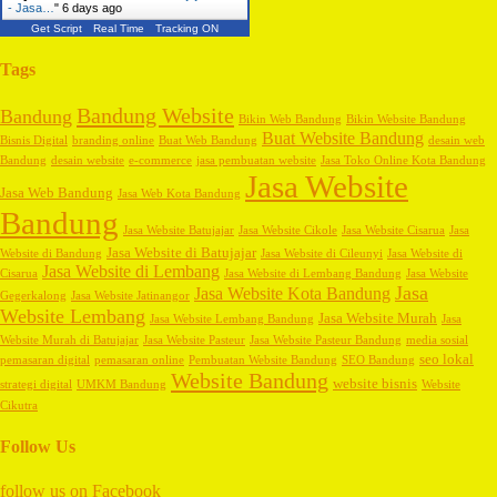
- Jasa…
"
6 days ago
Get Script
Real Time
Tracking ON
Tags
Bandung Website
Bandung
Bikin Web Bandung
Bikin Website Bandung
Buat Website Bandung
Bisnis Digital
branding online
Buat Web Bandung
desain web
Bandung
desain website
e-commerce
jasa pembuatan website
Jasa Toko Online Kota Bandung
Jasa Website
Jasa Web Bandung
Jasa Web Kota Bandung
Bandung
Jasa Website Batujajar
Jasa Website Cikole
Jasa Website Cisarua
Jasa
Jasa Website di Batujajar
Website di Bandung
Jasa Website di Cileunyi
Jasa Website di
Jasa Website di Lembang
Cisarua
Jasa Website di Lembang Bandung
Jasa Website
Jasa
Jasa Website Kota Bandung
Gegerkalong
Jasa Website Jatinangor
Website Lembang
Jasa Website Murah
Jasa Website Lembang Bandung
Jasa
Website Murah di Batujajar
Jasa Website Pasteur
Jasa Website Pasteur Bandung
media sosial
seo lokal
pemasaran digital
pemasaran online
Pembuatan Website Bandung
SEO Bandung
Website Bandung
website bisnis
strategi digital
UMKM Bandung
Website
Cikutra
Follow Us
follow us on
Facebook