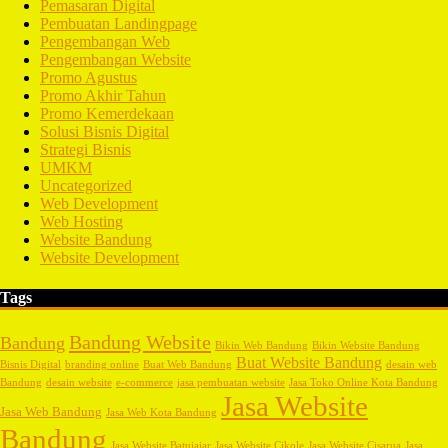
Pemasaran Digital
Pembuatan Landingpage
Pengembangan Web
Pengembangan Website
Promo Agustus
Promo Akhir Tahun
Promo Kemerdekaan
Solusi Bisnis Digital
Strategi Bisnis
UMKM
Uncategorized
Web Development
Web Hosting
Website Bandung
Website Development
Tags
Bandung Website
Bandung
Bikin Web Bandung
Bikin Website Bandung
Buat Website Bandung
Bisnis Digital
branding online
Buat Web Bandung
desain web
Bandung
desain website
e-commerce
jasa pembuatan website
Jasa Toko Online Kota Bandung
Jasa Website
Jasa Web Bandung
Jasa Web Kota Bandung
Bandung
Jasa Website Batujajar
Jasa Website Cikole
Jasa Website Cisarua
Jasa