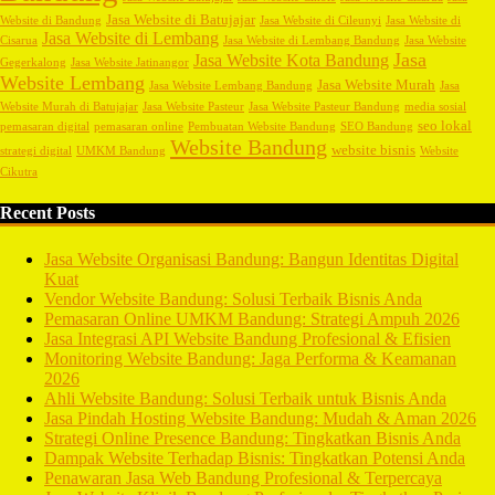
Jasa Website di Batujajar
Website di Bandung
Jasa Website di Cileunyi
Jasa Website di
Jasa Website di Lembang
Cisarua
Jasa Website di Lembang Bandung
Jasa Website
Jasa
Jasa Website Kota Bandung
Gegerkalong
Jasa Website Jatinangor
Website Lembang
Jasa Website Murah
Jasa Website Lembang Bandung
Jasa
Website Murah di Batujajar
Jasa Website Pasteur
Jasa Website Pasteur Bandung
media sosial
seo lokal
pemasaran digital
pemasaran online
Pembuatan Website Bandung
SEO Bandung
Website Bandung
website bisnis
strategi digital
UMKM Bandung
Website
Cikutra
Recent Posts
Jasa Website Organisasi Bandung: Bangun Identitas Digital
Kuat
Vendor Website Bandung: Solusi Terbaik Bisnis Anda
Pemasaran Online UMKM Bandung: Strategi Ampuh 2026
Jasa Integrasi API Website Bandung Profesional & Efisien
Monitoring Website Bandung: Jaga Performa & Keamanan
2026
Ahli Website Bandung: Solusi Terbaik untuk Bisnis Anda
Jasa Pindah Hosting Website Bandung: Mudah & Aman 2026
Strategi Online Presence Bandung: Tingkatkan Bisnis Anda
Dampak Website Terhadap Bisnis: Tingkatkan Potensi Anda
Penawaran Jasa Web Bandung Profesional & Terpercaya