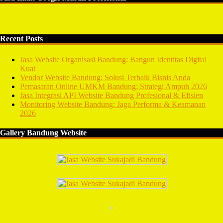
Recent Posts
Jasa Website Organisasi Bandung: Bangun Identitas Digital
Kuat
Vendor Website Bandung: Solusi Terbaik Bisnis Anda
Pemasaran Online UMKM Bandung: Strategi Ampuh 2026
Jasa Integrasi API Website Bandung Profesional & Efisien
Monitoring Website Bandung: Jaga Performa & Keamanan
2026
Gallery Bandung Website