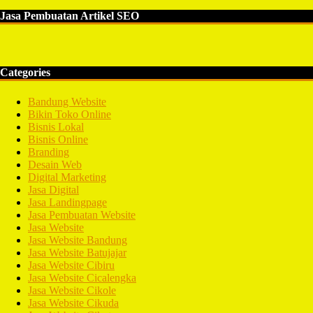
Jasa Pembuatan Artikel SEO
Categories
Bandung Website
Bikin Toko Online
Bisnis Lokal
Bisnis Online
Branding
Desain Web
Digital Marketing
Jasa Digital
Jasa Landingpage
Jasa Pembuatan Website
Jasa Website
Jasa Website Bandung
Jasa Website Batujajar
Jasa Website Cibiru
Jasa Website Cicalengka
Jasa Website Cikole
Jasa Website Cikuda