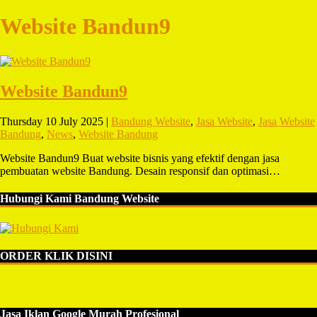
Website Bandun9
Website Bandun9
Thursday 10 July 2025 |
Bandung Website
,
Jasa Website
,
Jasa Website
Bandung
,
News
,
Website Bandung
Website Bandun9 Buat website bisnis yang efektif dengan jasa
pembuatan website Bandung. Desain responsif dan optimasi…
Hubungi Kami Bandung Website
ORDER KLIK DISINI
Jasa Iklan Google Murah Profesional