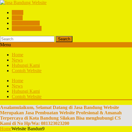
Home
News
Hubungi Kami
Contoh Website
Search
Menu
Home
News
Hubungi Kami
Contoh Website
Home
News
Hubungi Kami
Contoh Website
Assalamulaikum, Selamat Datang di Jasa Bandung Website
Merupakan Jasa Pembuatan Website Profesional & Amanah
Terpercaya di Kota Bandung Silakan Bisa menghubungi CS
Kami di No Hp/Wa: 081323023200
Home
Website Bandun9