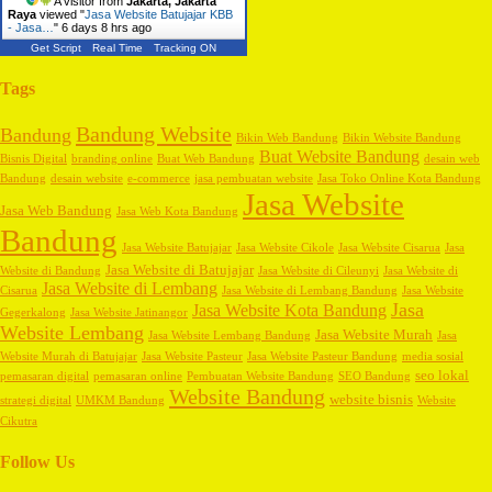
A visitor from
Jakarta, Jakarta
Raya
viewed "
Jasa Website Batujajar KBB
- Jasa…
"
6 days 8 hrs ago
Get Script
Real Time
Tracking ON
Tags
Bandung Website
Bandung
Bikin Web Bandung
Bikin Website Bandung
Buat Website Bandung
Bisnis Digital
branding online
Buat Web Bandung
desain web
Bandung
desain website
e-commerce
jasa pembuatan website
Jasa Toko Online Kota Bandung
Jasa Website
Jasa Web Bandung
Jasa Web Kota Bandung
Bandung
Jasa Website Batujajar
Jasa Website Cikole
Jasa Website Cisarua
Jasa
Jasa Website di Batujajar
Website di Bandung
Jasa Website di Cileunyi
Jasa Website di
Jasa Website di Lembang
Cisarua
Jasa Website di Lembang Bandung
Jasa Website
Jasa
Jasa Website Kota Bandung
Gegerkalong
Jasa Website Jatinangor
Website Lembang
Jasa Website Murah
Jasa Website Lembang Bandung
Jasa
Website Murah di Batujajar
Jasa Website Pasteur
Jasa Website Pasteur Bandung
media sosial
seo lokal
pemasaran digital
pemasaran online
Pembuatan Website Bandung
SEO Bandung
Website Bandung
website bisnis
strategi digital
UMKM Bandung
Website
Cikutra
Follow Us