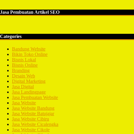
Jasa Pembuatan Artikel SEO
Categories
Bandung Website
Bikin Toko Online
Bisnis Lokal
Bisnis Online
Branding
Desain Web
Digital Marketing
Jasa Digital
Jasa Landingpage
Jasa Pembuatan Website
Jasa Website
Jasa Website Bandung
Jasa Website Batujajar
Jasa Website Cibiru
Jasa Website Cicalengka
Jasa Website Cikole