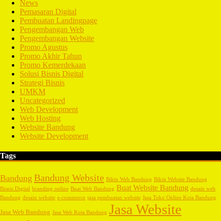
News
Pemasaran Digital
Pembuatan Landingpage
Pengembangan Web
Pengembangan Website
Promo Agustus
Promo Akhir Tahun
Promo Kemerdekaan
Solusi Bisnis Digital
Strategi Bisnis
UMKM
Uncategorized
Web Development
Web Hosting
Website Bandung
Website Development
Tags
Bandung Website
Bandung
Bikin Web Bandung
Bikin Website Bandung
Buat Website Bandung
Bisnis Digital
branding online
Buat Web Bandung
desain web
Bandung
desain website
e-commerce
jasa pembuatan website
Jasa Toko Online Kota Bandung
Jasa Website
Jasa Web Bandung
Jasa Web Kota Bandung