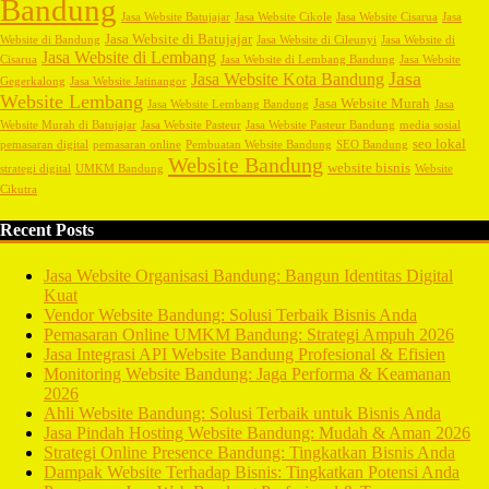
Bandung
Jasa Website Batujajar
Jasa Website Cikole
Jasa Website Cisarua
Jasa
Jasa Website di Batujajar
Website di Bandung
Jasa Website di Cileunyi
Jasa Website di
Jasa Website di Lembang
Cisarua
Jasa Website di Lembang Bandung
Jasa Website
Jasa
Jasa Website Kota Bandung
Gegerkalong
Jasa Website Jatinangor
Website Lembang
Jasa Website Murah
Jasa Website Lembang Bandung
Jasa
Website Murah di Batujajar
Jasa Website Pasteur
Jasa Website Pasteur Bandung
media sosial
seo lokal
pemasaran digital
pemasaran online
Pembuatan Website Bandung
SEO Bandung
Website Bandung
website bisnis
strategi digital
UMKM Bandung
Website
Cikutra
Recent Posts
Jasa Website Organisasi Bandung: Bangun Identitas Digital
Kuat
Vendor Website Bandung: Solusi Terbaik Bisnis Anda
Pemasaran Online UMKM Bandung: Strategi Ampuh 2026
Jasa Integrasi API Website Bandung Profesional & Efisien
Monitoring Website Bandung: Jaga Performa & Keamanan
2026
Ahli Website Bandung: Solusi Terbaik untuk Bisnis Anda
Jasa Pindah Hosting Website Bandung: Mudah & Aman 2026
Strategi Online Presence Bandung: Tingkatkan Bisnis Anda
Dampak Website Terhadap Bisnis: Tingkatkan Potensi Anda