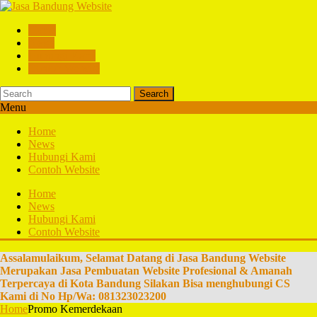
Home
News
Hubungi Kami
Contoh Website
Search
Menu
Home
News
Hubungi Kami
Contoh Website
Home
News
Hubungi Kami
Contoh Website
Assalamulaikum, Selamat Datang di Jasa Bandung Website
Merupakan Jasa Pembuatan Website Profesional & Amanah
Terpercaya di Kota Bandung Silakan Bisa menghubungi CS
Kami di No Hp/Wa: 081323023200
Home
Promo Kemerdekaan