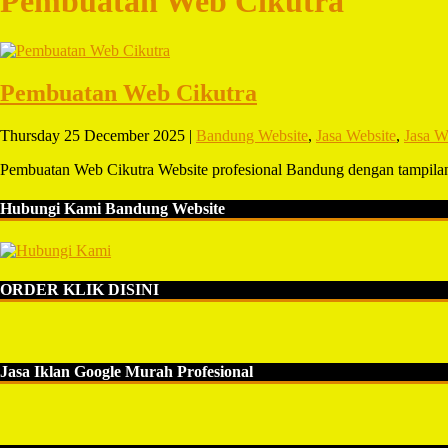
Pembuatan Web Cikutra
Pembuatan Web Cikutra
Thursday 25 December 2025 |
Bandung Website
,
Jasa Website
,
Jasa W
Pembuatan Web Cikutra Website profesional Bandung dengan tampil
Hubungi Kami Bandung Website
ORDER KLIK DISINI
Jasa Iklan Google Murah Profesional