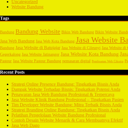
Uncategorized
Website Bandung
Tags
Bandung Website
Bandung
Bikin Web Bandung
Bikin Website Band
Jasa Website B
Jasa Web Bandung
Jasa Web Kota Bandung
Jasa Website di Batujajar
Bandung
Jasa Website di Cileunyi
Jasa Website di 
Jas
Jasa Website Kota Bandung
Gegerkalong
Jasa Website Jatinangor
Pasteur
Jasa Website Pasteur Bandung
pemasaran digital
P
Pembuatan Web Cikutra
Recent Posts
Strategi Online Presence Bandung: Tingkatkan Bisnis Anda
Dampak Website Terhadap Bisnis: Tingkatkan Potensi Anda
Penawaran Jasa Web Bandung Profesional & Terpercaya
Jasa Website Klinik Bandung Profesional – Tingkatkan Pasien
Tim Developer Website Bandung: Mitra Terbaik Bisnis Anda
Strategi Branding Online Bandung: Tingkatkan Bisnis Anda
Pelatihan Pengelolaan Website Bandung Profesional
Contoh Desain Website Menarik & Cara Membuatnya Efektif
Jasa Web Dago