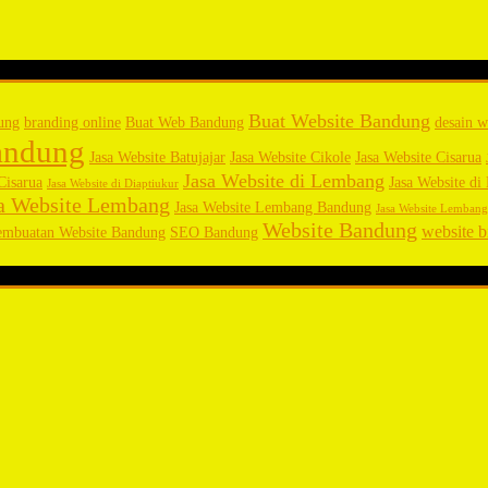
Buat Website Bandung
ung
branding online
Buat Web Bandung
desain w
andung
Jasa Website Batujajar
Jasa Website Cikole
Jasa Website Cisarua
Jasa Website di Lembang
Cisarua
Jasa Website d
Jasa Website di Diaptiukur
a Website Lembang
Jasa Website Lembang Bandung
Jasa Website Lemban
Website Bandung
website b
embuatan Website Bandung
SEO Bandung