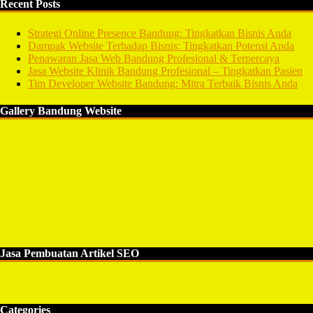
Recent Posts
Strategi Online Presence Bandung: Tingkatkan Bisnis Anda
Dampak Website Terhadap Bisnis: Tingkatkan Potensi Anda
Penawaran Jasa Web Bandung Profesional & Terpercaya
Jasa Website Klinik Bandung Profesional – Tingkatkan Pasien
Tim Developer Website Bandung: Mitra Terbaik Bisnis Anda
Gallery Bandung Website
Jasa Pembuatan Artikel SEO
Categories