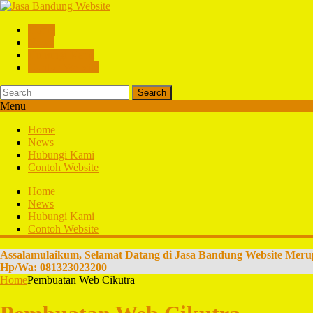
Home
News
Hubungi Kami
Contoh Website
Search
Menu
Home
News
Hubungi Kami
Contoh Website
Home
News
Hubungi Kami
Contoh Website
Assalamulaikum, Selamat Datang di Jasa Bandung Website Meru
Hp/Wa: 081323023200
Home
Pembuatan Web Cikutra