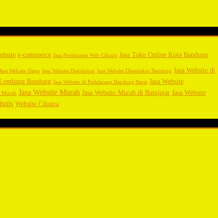
ebsite
e-commerce
Jasa Toko Online Kota Bandung
Jasa Pembuatan Web Cikutra
Jasa Website di
Jasa Website Dago
Jasa Website Diaptiukur
Jasa Website Diaptiukur Bandung
i Lembang Bandung
Jasa Website
Jasa Website di Padalarang Bandung Barat
Jasa Website Murah
Jasa Website Murah di Batujajar
Jasa Website
g Murah
isnis
Website Cikutra