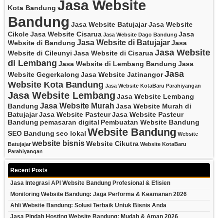
Jasa Website
Kota Bandung
Bandung
Jasa Website Batujajar
Jasa Website
Cikole
Jasa Website Cisarua
Jasa
Jasa Website Dago Bandung
Jasa Website di Batujajar
Website di Bandung
Jasa
Jasa Website
Website di Cileunyi
Jasa Website di Cisarua
di Lembang
Jasa Website di Lembang Bandung
Jasa
Jasa
Website Gegerkalong
Jasa Website Jatinangor
Website Kota Bandung
Jasa Website KotaBaru Parahiyangan
Jasa Website Lembang
Jasa Website Lembang
Jasa Website Murah
Bandung
Jasa Website Murah di
Batujajar
Jasa Website Pasteur
Jasa Website Pasteur
Bandung
pemasaran digital
Pembuatan Website Bandung
Website Bandung
SEO Bandung
seo lokal
Website
website bisnis
Website Cikutra
Batujajar
Website KotaBaru
Parahiyangan
Recent Posts
Jasa Integrasi API Website Bandung Profesional & Efisien
Monitoring Website Bandung: Jaga Performa & Keamanan 2026
Ahli Website Bandung: Solusi Terbaik Untuk Bisnis Anda
Jasa Pindah Hosting Website Bandung: Mudah & Aman 2026