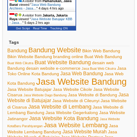
A visitor from
Pamanukan, Jawa
Barat
viewed "
Jasa Web Bandung
Archives - Jasa…
"
4 days 4 hrs ago
A visitor from
Jakarta, Jakarta
Raya
viewed "
Jasa Website Batujajar KBB
- Jasa…
"
5 days 2 hrs ago
Get Script
Real Time
Tracking ON
Tags
Bandung Website
Bandung
Bikin Web Bandung
Bikin Website Bandung
branding online
Buat Web Bandung
Buat Website Bandung
desain web
Buat Web Cikutra
Bandung
desain website
e-commerce
Jasa
Jasa Buat Web Cikutra
Jasa Web Bandung
Toko Online Kota Bandung
Jasa Web
Jasa Website Bandung
Kota Bandung
Jasa Website Batujajar
Jasa Website Cikole
Jasa Website
Jasa
Cisarua
Jasa Website di Bandung
Jasa Website Dago Bandung
Website di Batujajar
Jasa Website di Cileunyi
Jasa Website
Jasa Website di Lembang
di Cisarua
Jasa Website di
Lembang Bandung
Jasa Website Gegerkalong
Jasa Website
Jasa Website Kota Bandung
Jatinangor
Jasa Website
Jasa Website Lembang
Jasa
KotaBaru Parahiyangan
Jasa Website Murah
Website Lembang Bandung
Jasa