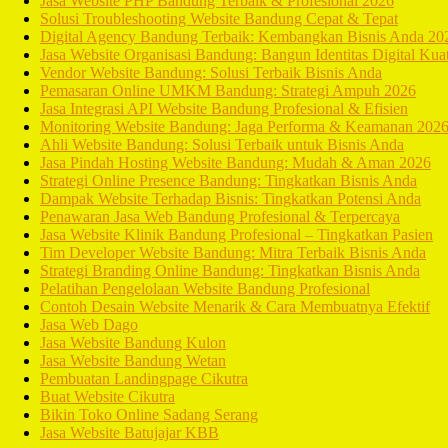
Jasa Website PHP Bandung Terbaik & Profesional 2026
Solusi Troubleshooting Website Bandung Cepat & Tepat
Digital Agency Bandung Terbaik: Kembangkan Bisnis Anda 20
Jasa Website Organisasi Bandung: Bangun Identitas Digital Kua
Vendor Website Bandung: Solusi Terbaik Bisnis Anda
Pemasaran Online UMKM Bandung: Strategi Ampuh 2026
Jasa Integrasi API Website Bandung Profesional & Efisien
Monitoring Website Bandung: Jaga Performa & Keamanan 202
Ahli Website Bandung: Solusi Terbaik untuk Bisnis Anda
Jasa Pindah Hosting Website Bandung: Mudah & Aman 2026
Strategi Online Presence Bandung: Tingkatkan Bisnis Anda
Dampak Website Terhadap Bisnis: Tingkatkan Potensi Anda
Penawaran Jasa Web Bandung Profesional & Terpercaya
Jasa Website Klinik Bandung Profesional – Tingkatkan Pasien
Tim Developer Website Bandung: Mitra Terbaik Bisnis Anda
Strategi Branding Online Bandung: Tingkatkan Bisnis Anda
Pelatihan Pengelolaan Website Bandung Profesional
Contoh Desain Website Menarik & Cara Membuatnya Efektif
Jasa Web Dago
Jasa Website Bandung Kulon
Jasa Website Bandung Wetan
Pembuatan Landingpage Cikutra
Buat Website Cikutra
Bikin Toko Online Sadang Serang
Jasa Website Batujajar KBB