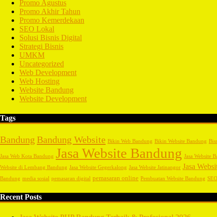
Promo Agustus
Promo Akhir Tahun
Promo Kemerdekaan
SEO Lokal
Solusi Bisnis Digital
Strategi Bisnis
UMKM
Uncategorized
Web Development
Web Hosting
Website Bandung
Website Development
Tags
Bandung
Bandung Website
Bikin Web Bandung
Bikin Website Bandung
Bis
Jasa Website Bandung
Jasa Web Kota Bandung
Jasa Website B
Jasa Websi
Website di Lembang Bandung
Jasa Website Gegerkalong
Jasa Website Jatinangor
pemasaran online
Bandung
media sosial
pemasaran digital
Pembuatan Website Bandung
SEO
Recent Posts