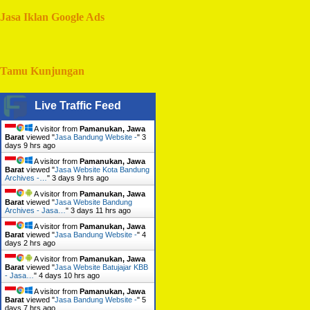
Jasa Iklan Google Ads
Tamu Kunjungan
Live Traffic Feed
A visitor from
Pamanukan, Jawa
Barat
viewed "
Jasa Bandung Website -
"
3
days 9 hrs ago
A visitor from
Pamanukan, Jawa
Barat
viewed "
Jasa Website Kota Bandung
Archives -…
"
3 days 9 hrs ago
A visitor from
Pamanukan, Jawa
Barat
viewed "
Jasa Website Bandung
Archives - Jasa…
"
3 days 11 hrs ago
A visitor from
Pamanukan, Jawa
Barat
viewed "
Jasa Bandung Website -
"
4
days 2 hrs ago
A visitor from
Pamanukan, Jawa
Barat
viewed "
Jasa Website Batujajar KBB
- Jasa…
"
4 days 10 hrs ago
A visitor from
Pamanukan, Jawa
Barat
viewed "
Jasa Bandung Website -
"
5
days 7 hrs ago