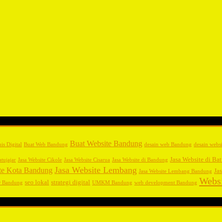
Buat Website Bandung
nis Digital
Buat Web Bandung
desain web Bandung
desain websi
Jasa Website di Bat
atujajar
Jasa Website Cikole
Jasa Website Cisarua
Jasa Website di Bandung
Jasa Website Lembang
te Kota Bandung
Ja
Jasa Website Lembang Bandung
Webs
seo lokal
strategi digital
 Bandung
UMKM Bandung
web development Bandung