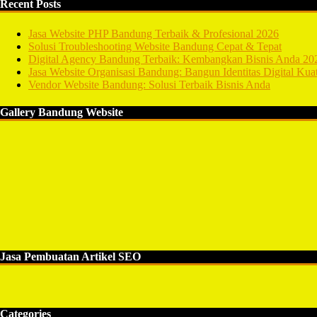
Recent Posts
Jasa Website PHP Bandung Terbaik & Profesional 2026
Solusi Troubleshooting Website Bandung Cepat & Tepat
Digital Agency Bandung Terbaik: Kembangkan Bisnis Anda 20
Jasa Website Organisasi Bandung: Bangun Identitas Digital Kua
Vendor Website Bandung: Solusi Terbaik Bisnis Anda
Gallery Bandung Website
Jasa Pembuatan Artikel SEO
Categories