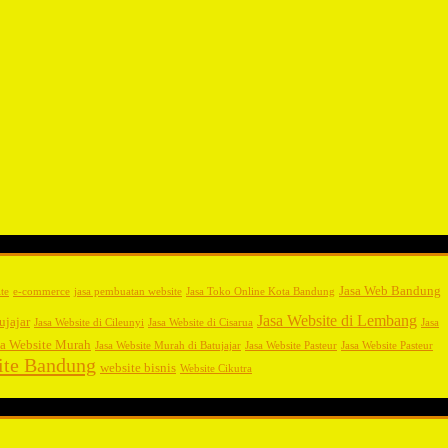
Jasa Web Bandung
te
e-commerce
jasa pembuatan website
Jasa Toko Online Kota Bandung
Jasa Website di Lembang
ujajar
Jasa Website di Cileunyi
Jasa Website di Cisarua
Jasa
sa Website Murah
Jasa Website Murah di Batujajar
Jasa Website Pasteur
Jasa Website Pasteur
ite Bandung
website bisnis
Website Cikutra