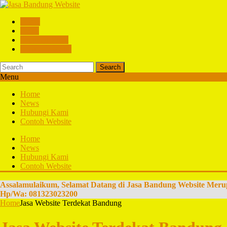
Home
News
Hubungi Kami
Contoh Website
Search
Menu
Home
News
Hubungi Kami
Contoh Website
Home
News
Hubungi Kami
Contoh Website
Assalamulaikum, Selamat Datang di Jasa Bandung Website Meru
Hp/Wa: 081323023200
Home
Jasa Website Terdekat Bandung