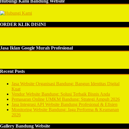
Hubungi Kami Bandung Website
ORDER KLIK DISINI
Jasa Iklan Google Murah Profesional
Recent Posts
Jasa Website Organisasi Bandung: Bangun Identitas Digital
Kuat
Vendor Website Bandung: Solusi Terbaik Bisnis Anda
Pemasaran Online UMKM Bandung: Strategi Ampuh 2026
Jasa Integrasi API Website Bandung Profesional & Efisien
Monitoring Website Bandung: Jaga Performa & Keamanan
2026
Gallery Bandung Website