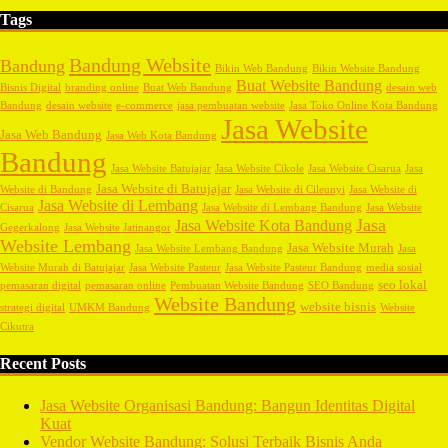
Tags
Bandung Website
Bandung
Bikin Web Bandung
Bikin Website Bandung
Buat Website Bandung
Bisnis Digital
branding online
Buat Web Bandung
desain web
Bandung
desain website
e-commerce
jasa pembuatan website
Jasa Toko Online Kota Bandung
Jasa Website
Jasa Web Bandung
Jasa Web Kota Bandung
Bandung
Jasa Website Batujajar
Jasa Website Cikole
Jasa Website Cisarua
Jasa
Jasa Website di Batujajar
Website di Bandung
Jasa Website di Cileunyi
Jasa Website di
Jasa Website di Lembang
Cisarua
Jasa Website di Lembang Bandung
Jasa Website
Jasa
Jasa Website Kota Bandung
Gegerkalong
Jasa Website Jatinangor
Website Lembang
Jasa Website Murah
Jasa Website Lembang Bandung
Jasa
Website Murah di Batujajar
Jasa Website Pasteur
Jasa Website Pasteur Bandung
media sosial
seo lokal
pemasaran digital
pemasaran online
Pembuatan Website Bandung
SEO Bandung
Website Bandung
website bisnis
strategi digital
UMKM Bandung
Website
Cikutra
Recent Posts
Jasa Website Organisasi Bandung: Bangun Identitas Digital
Kuat
Vendor Website Bandung: Solusi Terbaik Bisnis Anda