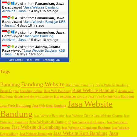
A visitor from
Pamanukan, Jawa
Barat
viewed "
Jasa Website Bandung
Archives - Jasa…
"
4 days 15 hrs ago
A visitor from
Pamanukan, Jawa
Barat
viewed "
Jasa Website Batujajar KBB
- Jasa…
"
4 days 18 hrs ago
A visitor from
Pamanukan, Jawa
Barat
viewed "
Jasa Web Bandung
Archives - Jasa…
"
5 days 10 hrs ago
A visitor from
Jakarta, Jakarta
Raya
viewed "
Jasa Website Batujajar KBB
- Jasa…
"
6 days 7 hrs ago
Get Script
Real Time
Tracking ON
Tags
Bandung Website
Bandung
Bikin Web Bandung
Bikin Website Bandung
Buat Website Bandung
Bisnis Digital
branding online
Buat Web Bandung
desain web
Bandung
desain website
e-commerce
jasa pembuatan website
Jasa Toko Online Kota Bandung
Jasa Website
Jasa Web Bandung
Jasa Web Kota Bandung
Bandung
Jasa Website Batujajar
Jasa Website Cikole
Jasa Website Cisarua
Jasa
Jasa Website di Batujajar
Website di Bandung
Jasa Website di Cileunyi
Jasa Website di
Jasa Website di Lembang
Cisarua
Jasa Website di Lembang Bandung
Jasa Website
Jasa
Jasa Website Kota Bandung
Gegerkalong
Jasa Website Jatinangor