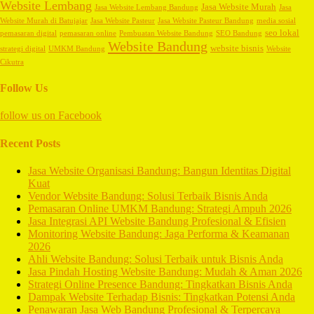
Website Lembang
Jasa Website Murah
Jasa Website Lembang Bandung
Jasa
Website Murah di Batujajar
Jasa Website Pasteur
Jasa Website Pasteur Bandung
media sosial
seo lokal
pemasaran digital
pemasaran online
Pembuatan Website Bandung
SEO Bandung
Website Bandung
website bisnis
strategi digital
UMKM Bandung
Website
Cikutra
Follow Us
follow us on
Facebook
Recent Posts
Jasa Website Organisasi Bandung: Bangun Identitas Digital
Kuat
Vendor Website Bandung: Solusi Terbaik Bisnis Anda
Pemasaran Online UMKM Bandung: Strategi Ampuh 2026
Jasa Integrasi API Website Bandung Profesional & Efisien
Monitoring Website Bandung: Jaga Performa & Keamanan
2026
Ahli Website Bandung: Solusi Terbaik untuk Bisnis Anda
Jasa Pindah Hosting Website Bandung: Mudah & Aman 2026
Strategi Online Presence Bandung: Tingkatkan Bisnis Anda
Dampak Website Terhadap Bisnis: Tingkatkan Potensi Anda
Penawaran Jasa Web Bandung Profesional & Terpercaya