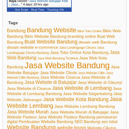
Raya
viewed "
Jasa Website Batujajar KBB
- Jasa…
"
4 days 18 hrs ago
Get Script
Real Time
Tracking ON
Tags
Bandung Website
Bandung
Bikin Web
Bikin Toko Online
Bandung
Bikin Website Bandung
branding online
Buat Web
Buat Website Bandung
Bandung
desain web Bandung
desain website
e-commerce
Jasa Landingpage Cikutra
Jasa
Jasa
Jasa Toko Online Kota Bandung
Landingpage Cikutra Bandung
Web Bandung
Jasa Web Kota
Jasa Web Bandung Terdekat
Jasa Website Bandung
Bandung
Jasa
Website Batujajar
Jasa Website Cikole
Jasa Website Cililin
Jasa
Jasa Website Cisarua
Jasa Website di
Website Cililin Bandung
Jasa Website di Batujajar
Bandung
Jasa Website di Cileunyi
Jasa Website di Lembang
Jasa Website di Cisarua
Jasa
Website di Lembang Bandung
Jasa Website Gegerkalong
Jasa
Jasa
Jasa Website Kota Bandung
Website Jatinangor
Website Lembang
Jasa Website Lembang Bandung
Jasa Website Murah
Jasa Website Murah di Batujajar
Jasa
Website Pasteur
Jasa Website Pasteur Bandung
pemasaran
digital
Pembuatan Website Bandung
SEO Bandung
seo lokal
Website Bandung
website bisnis
Website Cikutra