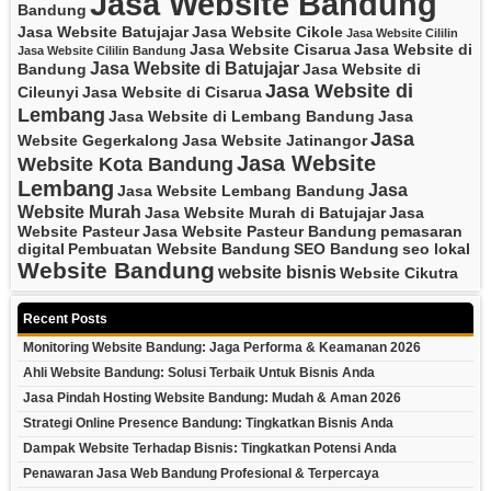
Jasa Website Bandung
Bandung
Jasa Website Batujajar
Jasa Website Cikole
Jasa Website Cililin
Jasa Website Cisarua
Jasa Website di
Jasa Website Cililin Bandung
Jasa Website di Batujajar
Bandung
Jasa Website di
Jasa Website di
Cileunyi
Jasa Website di Cisarua
Lembang
Jasa Website di Lembang Bandung
Jasa
Jasa
Website Gegerkalong
Jasa Website Jatinangor
Jasa Website
Website Kota Bandung
Lembang
Jasa
Jasa Website Lembang Bandung
Website Murah
Jasa Website Murah di Batujajar
Jasa
Website Pasteur
Jasa Website Pasteur Bandung
pemasaran
digital
Pembuatan Website Bandung
SEO Bandung
seo lokal
Website Bandung
website bisnis
Website Cikutra
Recent Posts
Monitoring Website Bandung: Jaga Performa & Keamanan 2026
Ahli Website Bandung: Solusi Terbaik Untuk Bisnis Anda
Jasa Pindah Hosting Website Bandung: Mudah & Aman 2026
Strategi Online Presence Bandung: Tingkatkan Bisnis Anda
Dampak Website Terhadap Bisnis: Tingkatkan Potensi Anda
Penawaran Jasa Web Bandung Profesional & Terpercaya