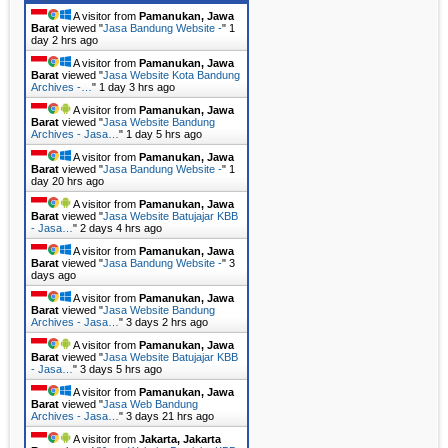
A visitor from
Pamanukan, Jawa
Barat
viewed "
Jasa Bandung Website -
"
1
day 2 hrs ago
A visitor from
Pamanukan, Jawa
Barat
viewed "
Jasa Website Kota Bandung
Archives -…
"
1 day 3 hrs ago
A visitor from
Pamanukan, Jawa
Barat
viewed "
Jasa Website Bandung
Archives - Jasa…
"
1 day 5 hrs ago
A visitor from
Pamanukan, Jawa
Barat
viewed "
Jasa Bandung Website -
"
1
day 20 hrs ago
A visitor from
Pamanukan, Jawa
Barat
viewed "
Jasa Website Batujajar KBB
- Jasa…
"
2 days 4 hrs ago
A visitor from
Pamanukan, Jawa
Barat
viewed "
Jasa Bandung Website -
"
3
days ago
A visitor from
Pamanukan, Jawa
Barat
viewed "
Jasa Website Bandung
Archives - Jasa…
"
3 days 2 hrs ago
A visitor from
Pamanukan, Jawa
Barat
viewed "
Jasa Website Batujajar KBB
- Jasa…
"
3 days 5 hrs ago
A visitor from
Pamanukan, Jawa
Barat
viewed "
Jasa Web Bandung
Archives - Jasa…
"
3 days 21 hrs ago
A visitor from
Jakarta, Jakarta