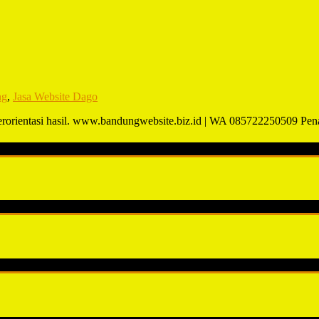
ng
,
Jasa Website Dago
berorientasi hasil. www.bandungwebsite.biz.id | WA 085722250509 P