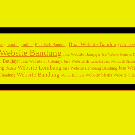
Buat Website Bandung
ung
branding online
Buat Web Bandung
desain w
 Website Bandung
Jasa Website Batujajar
Jasa Website Batujajar
i Batujajar
Jasa Website di Cileunyi
Jasa Website di Cisarua
Jasa Website di Diapt
Jasa Website Lembang
ng
Jasa We
Jasa Website Lembang Bandung
Website Bandung
website bisnis
Bandung
Website Ciku
Website Batujajar