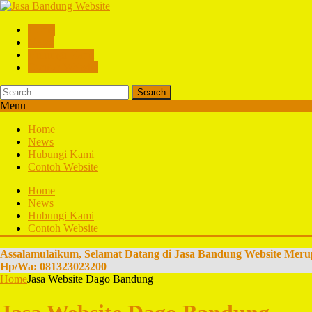
Home
News
Hubungi Kami
Contoh Website
Search
Menu
Home
News
Hubungi Kami
Contoh Website
Home
News
Hubungi Kami
Contoh Website
Assalamulaikum, Selamat Datang di Jasa Bandung Website Meru
Hp/Wa: 081323023200
Home
Jasa Website Dago Bandung