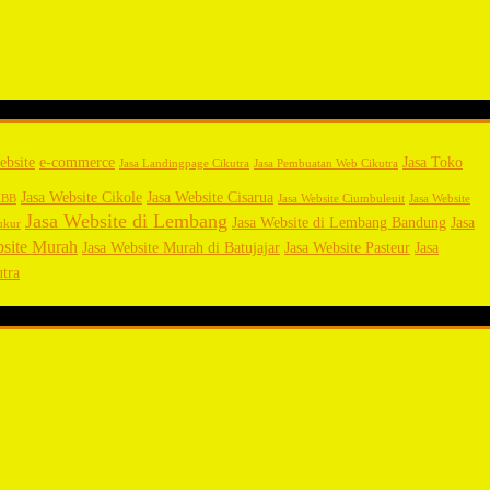
ebsite
e-commerce
Jasa Toko
Jasa Landingpage Cikutra
Jasa Pembuatan Web Cikutra
Jasa Website Cikole
Jasa Website Cisarua
 KBB
Jasa Website Ciumbuleuit
Jasa Website
Jasa Website di Lembang
Jasa Website di Lembang Bandung
Jasa
iukur
bsite Murah
Jasa Website Murah di Batujajar
Jasa Website Pasteur
Jasa
tra