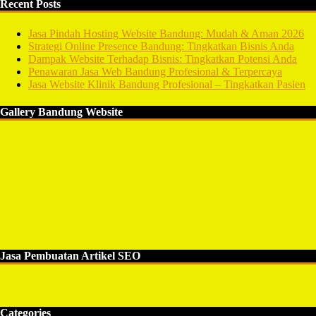
Recent Posts
Jasa Pindah Hosting Website Bandung: Mudah & Aman 2026
Strategi Online Presence Bandung: Tingkatkan Bisnis Anda
Dampak Website Terhadap Bisnis: Tingkatkan Potensi Anda
Penawaran Jasa Web Bandung Profesional & Terpercaya
Jasa Website Klinik Bandung Profesional – Tingkatkan Pasien
Gallery Bandung Website
Jasa Pembuatan Artikel SEO
Categories