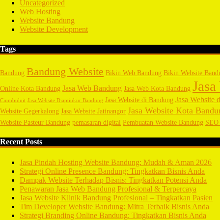
Uncategorized
Web Hosting
Website Bandung
Website Development
Tags
Bandung Website
Bandung
Bikin Web Bandung
Bikin Website Band
Jasa
Jasa Web Bandung
Online Kota Bandung
Jasa Web Kota Bandung
Jasa Website d
Jasa Website di Bandung
Ciumbuluit
Jasa Website Diaptiukur Bandung
Jasa Website Kota Bandu
Website Gegerkalong
Jasa Website Jatinangor
Website Pasteur Bandung
pemasaran digital
Pembuatan Website Bandung
SEO 
Recent Posts
Jasa Pindah Hosting Website Bandung: Mudah & Aman 2026
Strategi Online Presence Bandung: Tingkatkan Bisnis Anda
Dampak Website Terhadap Bisnis: Tingkatkan Potensi Anda
Penawaran Jasa Web Bandung Profesional & Terpercaya
Jasa Website Klinik Bandung Profesional – Tingkatkan Pasien
Tim Developer Website Bandung: Mitra Terbaik Bisnis Anda
Strategi Branding Online Bandung: Tingkatkan Bisnis Anda