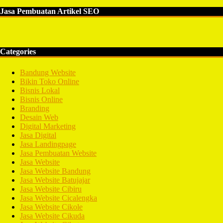
Jasa Pembuatan Artikel SEO
Categories
Bandung Website
Bikin Toko Online
Bisnis Lokal
Bisnis Online
Branding
Desain Web
Digital Marketing
Jasa Digital
Jasa Landingpage
Jasa Pembuatan Website
Jasa Website
Jasa Website Bandung
Jasa Website Batujajar
Jasa Website Cibiru
Jasa Website Cicalengka
Jasa Website Cikole
Jasa Website Cikuda