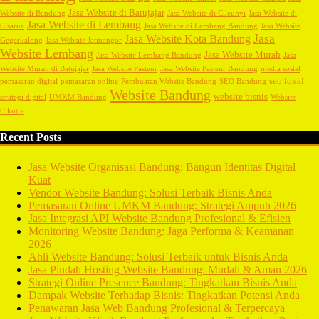
Jasa Website di Batujajar
Website di Bandung
Jasa Website di Cileunyi
Jasa Website di
Jasa Website di Lembang
Cisarua
Jasa Website di Lembang Bandung
Jasa Website
Jasa
Jasa Website Kota Bandung
Gegerkalong
Jasa Website Jatinangor
Website Lembang
Jasa Website Murah
Jasa Website Lembang Bandung
Jasa
Website Murah di Batujajar
Jasa Website Pasteur
Jasa Website Pasteur Bandung
media sosial
seo lokal
pemasaran digital
pemasaran online
Pembuatan Website Bandung
SEO Bandung
Website Bandung
website bisnis
strategi digital
UMKM Bandung
Website
Cikutra
Recent Posts
Jasa Website Organisasi Bandung: Bangun Identitas Digital
Kuat
Vendor Website Bandung: Solusi Terbaik Bisnis Anda
Pemasaran Online UMKM Bandung: Strategi Ampuh 2026
Jasa Integrasi API Website Bandung Profesional & Efisien
Monitoring Website Bandung: Jaga Performa & Keamanan
2026
Ahli Website Bandung: Solusi Terbaik untuk Bisnis Anda
Jasa Pindah Hosting Website Bandung: Mudah & Aman 2026
Strategi Online Presence Bandung: Tingkatkan Bisnis Anda
Dampak Website Terhadap Bisnis: Tingkatkan Potensi Anda
Penawaran Jasa Web Bandung Profesional & Terpercaya