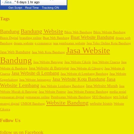
- Jasa…
"
6 days 1 hr ago
Get Script
Real Time
Tracking ON
Tags
Bandung Website
Bandung
Bikin Web Bandung
Bikin Website Bandung
Buat Website Bandung
Bisnis Digital
branding online
Buat Web Bandung
desain web
Bandung
desain website
e-commerce
jasa pembuatan website
Jasa Toko Online Kota Bandung
Jasa Website
Jasa Web Bandung
Jasa Web Kota Bandung
Bandung
Jasa Website Batujajar
Jasa Website Cikole
Jasa Website Cisarua
Jasa
Jasa Website di Batujajar
Website di Bandung
Jasa Website di Cileunyi
Jasa Website di
Jasa Website di Lembang
Cisarua
Jasa Website di Lembang Bandung
Jasa Website
Jasa
Jasa Website Kota Bandung
Gegerkalong
Jasa Website Jatinangor
Website Lembang
Jasa Website Murah
Jasa Website Lembang Bandung
Jasa
Website Murah di Batujajar
Jasa Website Pasteur
Jasa Website Pasteur Bandung
media sosial
seo lokal
pemasaran digital
pemasaran online
Pembuatan Website Bandung
SEO Bandung
Website Bandung
website bisnis
strategi digital
UMKM Bandung
Website
Cikutra
Follow Us
follow us on
Facebook