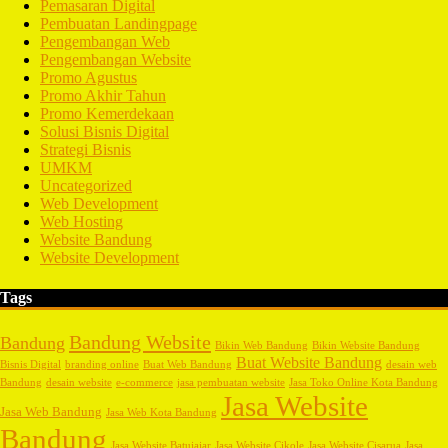
Pemasaran Digital
Pembuatan Landingpage
Pengembangan Web
Pengembangan Website
Promo Agustus
Promo Akhir Tahun
Promo Kemerdekaan
Solusi Bisnis Digital
Strategi Bisnis
UMKM
Uncategorized
Web Development
Web Hosting
Website Bandung
Website Development
Tags
Bandung Website
Bandung
Bikin Web Bandung
Bikin Website Bandung
Buat Website Bandung
Bisnis Digital
branding online
Buat Web Bandung
desain web
Bandung
desain website
e-commerce
jasa pembuatan website
Jasa Toko Online Kota Bandung
Jasa Website
Jasa Web Bandung
Jasa Web Kota Bandung
Bandung
Jasa Website Batujajar
Jasa Website Cikole
Jasa Website Cisarua
Jasa