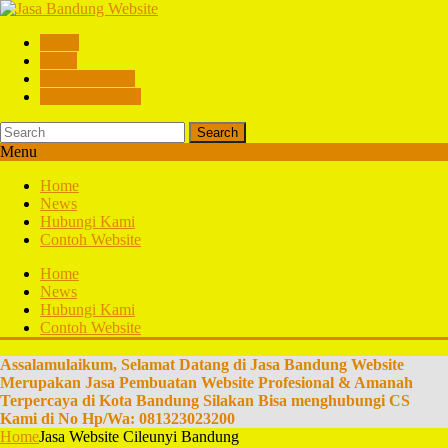
Home
News
Hubungi Kami
Contoh Website
Search
Menu
Home
News
Hubungi Kami
Contoh Website
Home
News
Hubungi Kami
Contoh Website
Assalamulaikum, Selamat Datang di Jasa Bandung Website
Merupakan Jasa Pembuatan Website Profesional & Amanah
Terpercaya di Kota Bandung Silakan Bisa menghubungi CS
Kami di No Hp/Wa: 081323023200
Home
Jasa Website Cileunyi Bandung