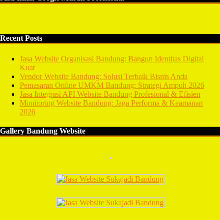
Recent Posts
Jasa Website Organisasi Bandung: Bangun Identitas Digital
Kuat
Vendor Website Bandung: Solusi Terbaik Bisnis Anda
Pemasaran Online UMKM Bandung: Strategi Ampuh 2026
Jasa Integrasi API Website Bandung Profesional & Efisien
Monitoring Website Bandung: Jaga Performa & Keamanan
2026
Gallery Bandung Website