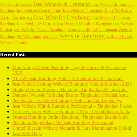
Jasa Website di Lembang
Website di Cisarua
Jasa Website di Lembang
Jasa Website
Bandung
Jasa Website Gegerkalong
Jasa Website Jatinangor
Jasa Website Lembang
Kota Bandung
Jasa Website Lembang
Jasa Website Murah
Bandung
Jasa Website Murah di Batujajar
Jasa Website
Pasteur
Jasa Website Pasteur Bandung
pemasaran digital
Pembuatan Website
Website Bandung
website bisnis
Bandung
SEO Bandung
seo lokal
Website Cikutra
Recent Posts
Monitoring Website Bandung: Jaga Performa & Keamanan
2026
Ahli Website Bandung: Solusi Terbaik untuk Bisnis Anda
Jasa Pindah Hosting Website Bandung: Mudah & Aman 2026
Strategi Online Presence Bandung: Tingkatkan Bisnis Anda
Dampak Website Terhadap Bisnis: Tingkatkan Potensi Anda
Penawaran Jasa Web Bandung Profesional & Terpercaya
Jasa Website Klinik Bandung Profesional – Tingkatkan Pasien
Tim Developer Website Bandung: Mitra Terbaik Bisnis Anda
Strategi Branding Online Bandung: Tingkatkan Bisnis Anda
Pelatihan Pengelolaan Website Bandung Profesional
Contoh Desain Website Menarik & Cara Membuatnya Efektif
Jasa Web Dago