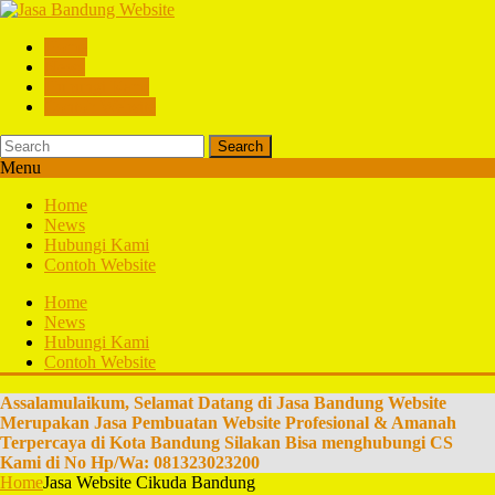
Home
News
Hubungi Kami
Contoh Website
Search
Menu
Home
News
Hubungi Kami
Contoh Website
Home
News
Hubungi Kami
Contoh Website
Assalamulaikum, Selamat Datang di Jasa Bandung Website
Merupakan Jasa Pembuatan Website Profesional & Amanah
Terpercaya di Kota Bandung Silakan Bisa menghubungi CS
Kami di No Hp/Wa: 081323023200
Home
Jasa Website Cikuda Bandung