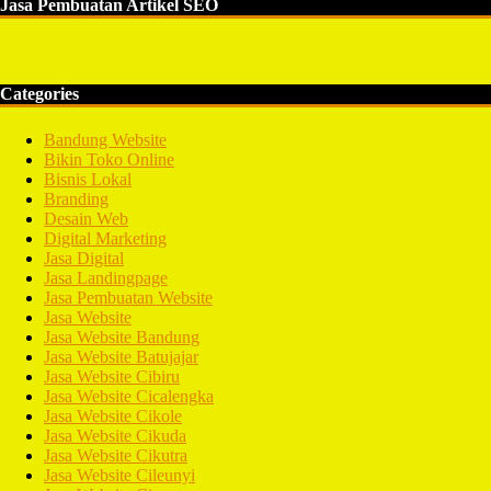
Jasa Pembuatan Artikel SEO
Categories
Bandung Website
Bikin Toko Online
Bisnis Lokal
Branding
Desain Web
Digital Marketing
Jasa Digital
Jasa Landingpage
Jasa Pembuatan Website
Jasa Website
Jasa Website Bandung
Jasa Website Batujajar
Jasa Website Cibiru
Jasa Website Cicalengka
Jasa Website Cikole
Jasa Website Cikuda
Jasa Website Cikutra
Jasa Website Cileunyi