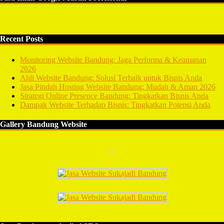
Recent Posts
Monitoring Website Bandung: Jaga Performa & Keamanan
2026
Ahli Website Bandung: Solusi Terbaik untuk Bisnis Anda
Jasa Pindah Hosting Website Bandung: Mudah & Aman 2026
Strategi Online Presence Bandung: Tingkatkan Bisnis Anda
Dampak Website Terhadap Bisnis: Tingkatkan Potensi Anda
Gallery Bandung Website