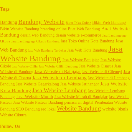
Tags
Bandung Website
Bandung
Bikin Web Bandung
Bikin Toko Online
Buat Website
Bikin Website Bandung
branding online
Buat Web Bandung
Bandung
desain web Bandung
desain website
e-commerce
Jasa Landingpage
Jasa
Jasa Toko Online Kota Bandung
Cikutra
Jasa Landingpage Cikutra Bandung
Jasa
Web Bandung
Jasa Web Kota Bandung
Jasa Web Bandung Terdekat
Website Bandung
Jasa Website Batujajar
Jasa Website
Cikole
Jasa Website Cisarua
Jasa
Jasa Website Cililin
Jasa Website Cililin Bandung
Jasa Website di Batujajar
Website di Bandung
Jasa Website di Cileunyi
Jasa
Jasa Website di Lembang
Website di Cisarua
Jasa Website di Lembang
Jasa Website
Bandung
Jasa Website Gegerkalong
Jasa Website Jatinangor
Jasa Website Lembang
Kota Bandung
Jasa Website Lembang
Jasa Website Murah
Bandung
Jasa Website Murah di Batujajar
Jasa Website
Pasteur
Jasa Website Pasteur Bandung
pemasaran digital
Pembuatan Website
Website Bandung
website bisnis
Bandung
SEO Bandung
seo lokal
Website Cikutra
Follow Us