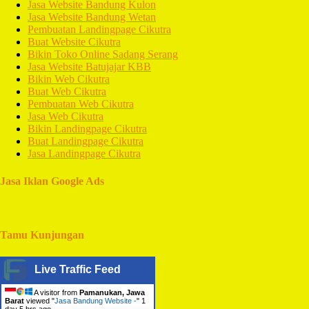
Jasa Website Bandung Kulon
Jasa Website Bandung Wetan
Pembuatan Landingpage Cikutra
Buat Website Cikutra
Bikin Toko Online Sadang Serang
Jasa Website Batujajar KBB
Bikin Web Cikutra
Buat Web Cikutra
Pembuatan Web Cikutra
Jasa Web Cikutra
Bikin Landingpage Cikutra
Buat Landingpage Cikutra
Jasa Landingpage Cikutra
Jasa Iklan Google Ads
Tamu Kunjungan
Live Traffic Feed
A visitor from
Pamanukan, Jawa
Barat
viewed "
Jasa Bandung Website -
"
1
day 5 hrs ago