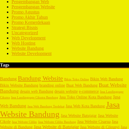
Pengembangan Web
Pengembangan Website
Promo Agustus
Promo Akhir Tahun
Promo Kemerdekaan
Strategi Bisnis
Uncategorized
Web Development
Web Hosting
Website Bandung
Website Development
Tags
Bandung Website
Bandung
Bikin Web Bandung
Bikin Toko Online
Buat Website
Bikin Website Bandung
branding online
Buat Web Bandung
Bandung
desain web Bandung
desain website
e-commerce
Jasa Landingpage
Jasa
Jasa Toko Online Kota Bandung
Cikutra
Jasa Landingpage Cikutra Bandung
Jasa
Web Bandung
Jasa Web Kota Bandung
Jasa Web Bandung Terdekat
Website Bandung
Jasa Website Batujajar
Jasa Website
Cikole
Jasa Website Cisarua
Jasa
Jasa Website Cililin
Jasa Website Cililin Bandung
Jasa Website di Batujajar
Website di Bandung
Jasa Website di Cileunyi
Jasa