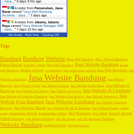
- Jasa…
"
6 days 9 hrs ago
A visitor from
Pamanukan, Jawa
Barat
viewed "
Jasa Web Bandung
Archives - Jasa…
"
7 days ago
A visitor from
Jakarta, Jakarta
Raya
viewed "
Jasa Website Batujajar KBB
- Jasa…
"
7 days 22 hrs ago
Get Script
Real Time
Tracking ON
Tags
Bandung
Bandung Website
Bikin Web Bandung
Bikin Website Bandung
Buat Website Bandung
Bisnis Digital
branding online
Buat Web Bandung
desain
desain website
Jasa Web Bandung
web Bandung
e-commerce
jasa pembuatan website
Jasa
Jasa Website Bandung
Web Kota Bandung
Jasa Website
Jasa Website di
Batujajar
Jasa Website Cikole
Jasa Website Cisarua
Jasa Website di Bandung
Jasa Website di Lembang
Batujajar
Jasa Website di Cileunyi
Jasa Website di Cisarua
Jasa
Jasa Website di Lembang Bandung
Jasa Website Gegerkalong
Jasa Website Jatinangor
Jasa Website Lembang
Website Kota Bandung
Jasa Website Lembang
Jasa Website Murah
Bandung
Jasa Website Murah di Batujajar
Jasa Website Pasteur
media
pemasaran digital
pemasaran online
SEO Bandung
seo lokal
strategi digital
sosial
UMKM Bandung
web design bandung
web developer
web development Bandung
Website Bandung
website bisnis
Website Cikutra