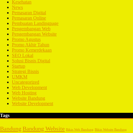
Kesehatan
News
Pemasaran Digital
Pemasaran Online
Pembuatan Landingpage
Pengembangan Web
Pengembangan Website
Promo Agustus
Promo Akhir Tahun
Promo Kemerdekaan
SEO Lokal
Solusi Bisnis Digital
Startup
Strategi Bisnis
UMKM
Uncategorized
Web Development
Web Hosting
Website Bandung
Website Development
Tags
Bandung
Bandung Website
Bikin Web Bandung
Bikin Website Bandung