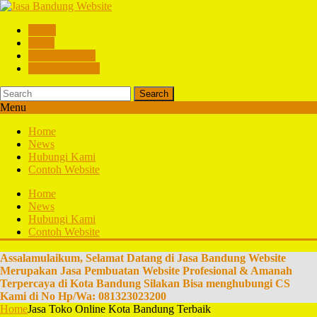
Home
News
Hubungi Kami
Contoh Website
Search
Menu
Home
News
Hubungi Kami
Contoh Website
Home
News
Hubungi Kami
Contoh Website
Assalamulaikum, Selamat Datang di Jasa Bandung Website
Merupakan Jasa Pembuatan Website Profesional & Amanah
Terpercaya di Kota Bandung Silakan Bisa menghubungi CS
Kami di No Hp/Wa: 081323023200
Home
Jasa Toko Online Kota Bandung Terbaik