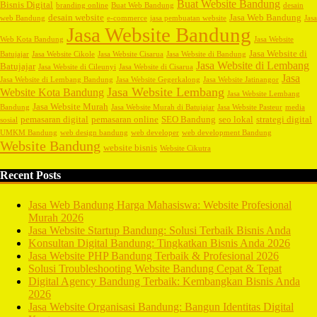
Buat Website Bandung
Bisnis Digital
branding online
Buat Web Bandung
desain
desain website
Jasa Web Bandung
web Bandung
e-commerce
jasa pembuatan website
Jasa
Jasa Website Bandung
Web Kota Bandung
Jasa Website
Jasa Website di
Batujajar
Jasa Website Cikole
Jasa Website Cisarua
Jasa Website di Bandung
Jasa Website di Lembang
Batujajar
Jasa Website di Cileunyi
Jasa Website di Cisarua
Jasa
Jasa Website di Lembang Bandung
Jasa Website Gegerkalong
Jasa Website Jatinangor
Jasa Website Lembang
Website Kota Bandung
Jasa Website Lembang
Jasa Website Murah
Bandung
Jasa Website Murah di Batujajar
Jasa Website Pasteur
media
pemasaran digital
pemasaran online
SEO Bandung
seo lokal
strategi digital
sosial
UMKM Bandung
web design bandung
web developer
web development Bandung
Website Bandung
website bisnis
Website Cikutra
Recent Posts
Jasa Web Bandung Harga Mahasiswa: Website Profesional
Murah 2026
Jasa Website Startup Bandung: Solusi Terbaik Bisnis Anda
Konsultan Digital Bandung: Tingkatkan Bisnis Anda 2026
Jasa Website PHP Bandung Terbaik & Profesional 2026
Solusi Troubleshooting Website Bandung Cepat & Tepat
Digital Agency Bandung Terbaik: Kembangkan Bisnis Anda
2026
Jasa Website Organisasi Bandung: Bangun Identitas Digital