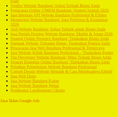
Kuat
Vendor Website Bandung: Solusi Terbaik Bisnis Anda
Pemasaran Online UMKM Bandung: Strategi Ampuh 2026
Jasa Integrasi API Website Bandung Profesional & Efisien
Monitoring Website Bandung: Jaga Performa & Keamanan
2026
Ahli Website Bandung: Solusi Terbaik untuk Bisnis Anda
Jasa Pindah Hosting Website Bandung: Mudah & Aman 2026
Strategi Online Presence Bandung: Tingkatkan Bisnis Anda
Dampak Website Terhadap Bisnis: Tingkatkan Potensi Anda
Penawaran Jasa Web Bandung Profesional & Terpercaya
Jasa Website Klinik Bandung Profesional – Tingkatkan Pasien
Tim Developer Website Bandung: Mitra Terbaik Bisnis Anda
Strategi Branding Online Bandung: Tingkatkan Bisnis Anda
Pelatihan Pengelolaan Website Bandung Profesional
Contoh Desain Website Menarik & Cara Membuatnya Efektif
Jasa Web Dago
Jasa Website Bandung Kulon
Jasa Website Bandung Wetan
Pembuatan Landingpage Cikutra
Jasa Iklan Google Ads