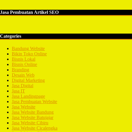
Jasa Pembuatan Artikel SEO
Categories
Bandung Website
Bikin Toko Online
Bisnis Lokal
Bisnis Online
Branding
Desain Web
Digital Marketing
Jasa Digital
Jasa IT
Jasa Landingpage
Jasa Pembuatan Website
Jasa Website
Jasa Website Bandung
Jasa Website Batujajar
Jasa Website Cibiru
Jasa Website Cicalengka