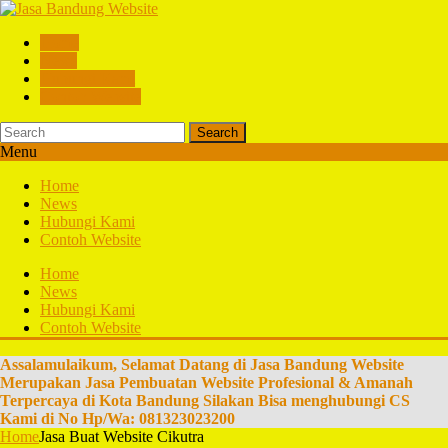
Home
News
Hubungi Kami
Contoh Website
Search
Menu
Home
News
Hubungi Kami
Contoh Website
Home
News
Hubungi Kami
Contoh Website
Assalamulaikum, Selamat Datang di Jasa Bandung Website
Merupakan Jasa Pembuatan Website Profesional & Amanah
Terpercaya di Kota Bandung Silakan Bisa menghubungi CS
Kami di No Hp/Wa: 081323023200
Home
Jasa Buat Website Cikutra