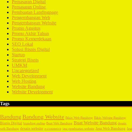
Pemasaran Digital
Pemasaran Online
Pembuatan Landingpage
Pengembangan Web
Pengembangan Website
Promo Agustus
Promo Akhir Tahun
Promo Kemerdekaan
SEO Lokal
Solusi Bisnis Digital
Startup
Strategi Bisnis
UMKM
Uncategorized
Web Development
Web Hosting
Website Bandung
Website Development
Tags
Bandung
Bandung Website
Bikin Web Bandung
Bikin Website Bandung
Buat Website Bandung
Bisnis Digital
branding online
Buat Web Bandung
desain
desain website
Jasa Web Bandung
web Bandung
e-commerce
jasa pembuatan website
Jasa