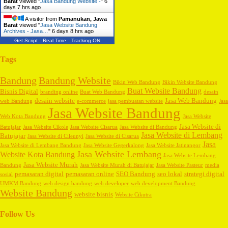
Barat
viewed "
Jasa Bandung Website -
"
6
days 7 hrs ago
A visitor from
Pamanukan, Jawa
Barat
viewed "
Jasa Website Bandung
Archives - Jasa…
"
6 days 8 hrs ago
Get Script
Real Time
Tracking ON
Tags
Bandung
Bandung Website
Bikin Web Bandung
Bikin Website Bandung
Buat Website Bandung
Bisnis Digital
branding online
Buat Web Bandung
desain
desain website
Jasa Web Bandung
web Bandung
e-commerce
jasa pembuatan website
Jasa
Jasa Website Bandung
Web Kota Bandung
Jasa Website
Jasa Website di
Batujajar
Jasa Website Cikole
Jasa Website Cisarua
Jasa Website di Bandung
Jasa Website di Lembang
Batujajar
Jasa Website di Cileunyi
Jasa Website di Cisarua
Jasa
Jasa Website di Lembang Bandung
Jasa Website Gegerkalong
Jasa Website Jatinangor
Jasa Website Lembang
Website Kota Bandung
Jasa Website Lembang
Jasa Website Murah
Bandung
Jasa Website Murah di Batujajar
Jasa Website Pasteur
media
pemasaran digital
pemasaran online
SEO Bandung
seo lokal
strategi digital
sosial
UMKM Bandung
web design bandung
web developer
web development Bandung
Website Bandung
website bisnis
Website Cikutra
Follow Us