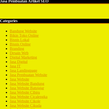
Jasa Pembuatan Artikel SEO
Categories
Bandung Website
Bikin Toko Online
Bisnis Lokal
Bisnis Online
Branding
Desain Web
Digital Marketing
Jasa Digital
Jasa IT
Jasa Landingpage
Jasa Pembuatan Website
Jasa Website
Jasa Website Bandung
Jasa Website Batujajar
Jasa Website Cibiru
Jasa Website Cicalengka
Jasa Website Cikole
Jasa Website Cikuda