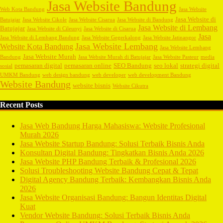
Jasa Website Bandung
Web Kota Bandung
Jasa Website
Jasa Website di
Batujajar
Jasa Website Cikole
Jasa Website Cisarua
Jasa Website di Bandung
Jasa Website di Lembang
Batujajar
Jasa Website di Cileunyi
Jasa Website di Cisarua
Jasa
Jasa Website di Lembang Bandung
Jasa Website Gegerkalong
Jasa Website Jatinangor
Jasa Website Lembang
Website Kota Bandung
Jasa Website Lembang
Jasa Website Murah
Bandung
Jasa Website Murah di Batujajar
Jasa Website Pasteur
media
pemasaran digital
pemasaran online
SEO Bandung
seo lokal
strategi digital
sosial
UMKM Bandung
web design bandung
web developer
web development Bandung
Website Bandung
website bisnis
Website Cikutra
Recent Posts
Jasa Web Bandung Harga Mahasiswa: Website Profesional
Murah 2026
Jasa Website Startup Bandung: Solusi Terbaik Bisnis Anda
Konsultan Digital Bandung: Tingkatkan Bisnis Anda 2026
Jasa Website PHP Bandung Terbaik & Profesional 2026
Solusi Troubleshooting Website Bandung Cepat & Tepat
Digital Agency Bandung Terbaik: Kembangkan Bisnis Anda
2026
Jasa Website Organisasi Bandung: Bangun Identitas Digital
Kuat
Vendor Website Bandung: Solusi Terbaik Bisnis Anda