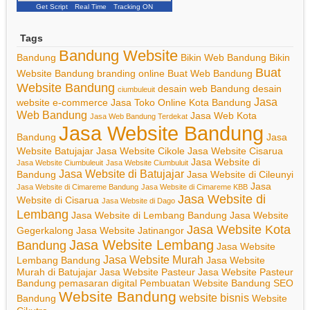
Get Script
Real Time
Tracking ON
Tags
Bandung Website
Bandung
Bikin Web Bandung
Bikin
Buat
Website Bandung
branding online
Buat Web Bandung
Website Bandung
desain web Bandung
desain
ciumbuleuit
Jasa
website
e-commerce
Jasa Toko Online Kota Bandung
Web Bandung
Jasa Web Kota
Jasa Web Bandung Terdekat
Jasa Website Bandung
Bandung
Jasa
Website Batujajar
Jasa Website Cikole
Jasa Website Cisarua
Jasa Website di
Jasa Website Ciumbuleuit
Jasa Website Ciumbuluit
Jasa Website di Batujajar
Bandung
Jasa Website di Cileunyi
Jasa
Jasa Website di Cimareme Bandung
Jasa Website di Cimareme KBB
Jasa Website di
Website di Cisarua
Jasa Website di Dago
Lembang
Jasa Website di Lembang Bandung
Jasa Website
Jasa Website Kota
Gegerkalong
Jasa Website Jatinangor
Jasa Website Lembang
Bandung
Jasa Website
Jasa Website Murah
Lembang Bandung
Jasa Website
Murah di Batujajar
Jasa Website Pasteur
Jasa Website Pasteur
Bandung
pemasaran digital
Pembuatan Website Bandung
SEO
Website Bandung
website bisnis
Bandung
Website