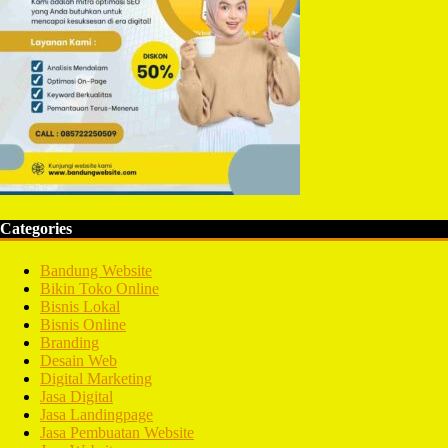
Categories
Bandung Website
Bikin Toko Online
Bisnis Lokal
Bisnis Online
Branding
Desain Web
Digital Marketing
Jasa Digital
Jasa Landingpage
Jasa Pembuatan Website