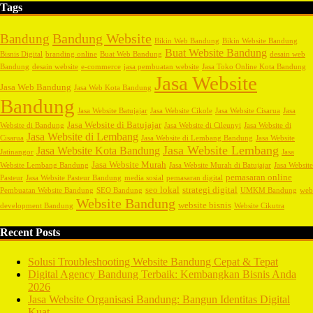
Tags
Bandung Website
Bandung
Bikin Web Bandung
Bikin Website Bandung
Buat Website Bandung
Bisnis Digital
branding online
Buat Web Bandung
desain web
Bandung
desain website
e-commerce
jasa pembuatan website
Jasa Toko Online Kota Bandung
Jasa Website
Jasa Web Bandung
Jasa Web Kota Bandung
Bandung
Jasa Website Batujajar
Jasa Website Cikole
Jasa Website Cisarua
Jasa
Jasa Website di Batujajar
Website di Bandung
Jasa Website di Cileunyi
Jasa Website di
Jasa Website di Lembang
Cisarua
Jasa Website di Lembang Bandung
Jasa Website
Jasa Website Lembang
Jasa Website Kota Bandung
Jatinangor
Jasa
Jasa Website Murah
Website Lembang Bandung
Jasa Website Murah di Batujajar
Jasa Website
pemasaran online
Pasteur
Jasa Website Pasteur Bandung
media sosial
pemasaran digital
seo lokal
strategi digital
Pembuatan Website Bandung
SEO Bandung
UMKM Bandung
web
Website Bandung
website bisnis
development Bandung
Website Cikutra
Recent Posts
Solusi Troubleshooting Website Bandung Cepat & Tepat
Digital Agency Bandung Terbaik: Kembangkan Bisnis Anda
2026
Jasa Website Organisasi Bandung: Bangun Identitas Digital
Kuat