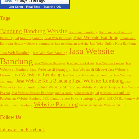
- Jasa…
"
6 days 21 hrs ago
Get Script
Real Time
Tracking ON
Tags
Bandung Website
Bandung
Bikin Web Bandung
Bikin Website Bandung
Buat Website Bandung
Bisnis Digital
branding online
Buat Web Bandung
desain web
Bandung
desain website
e-commerce
jasa pembuatan website
Jasa Toko Online Kota Bandung
Jasa Website
Jasa Web Bandung
Jasa Web Kota Bandung
Bandung
Jasa Website Batujajar
Jasa Website Cikole
Jasa Website Cisarua
Jasa
Jasa Website di Batujajar
Website di Bandung
Jasa Website di Cileunyi
Jasa Website di
Jasa Website di Lembang
Cisarua
Jasa Website di Lembang Bandung
Jasa Website
Jasa Website Lembang
Jasa Website Kota Bandung
Jatinangor
Jasa
Jasa Website Murah
Website Lembang Bandung
Jasa Website Murah di Batujajar
Jasa Website
pemasaran online
Pasteur
Jasa Website Pasteur Bandung
media sosial
pemasaran digital
seo lokal
strategi digital
Pembuatan Website Bandung
SEO Bandung
UMKM Bandung
web
Website Bandung
website bisnis
development Bandung
Website Cikutra
Follow Us
follow us on
Facebook