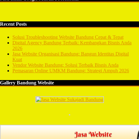
Recent Posts
Solusi Troubleshooting Website Bandung Cepat & Tepat
Digital Agency Bandung Terbaik: Kembangkan Bisnis Anda
2026
Jasa Website Organisasi Bandung: Bangun Identitas Digital
Kuat
Vendor Website Bandung: Solusi Terbaik Bisnis Anda
Pemasaran Online UMKM Bandung: Strategi Ampuh 2026
Gallery Bandung Website