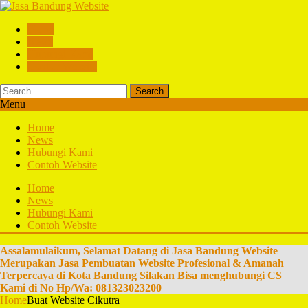
Home
News
Hubungi Kami
Contoh Website
Search
Menu
Home
News
Hubungi Kami
Contoh Website
Home
News
Hubungi Kami
Contoh Website
Assalamulaikum, Selamat Datang di Jasa Bandung Website
Merupakan Jasa Pembuatan Website Profesional & Amanah
Terpercaya di Kota Bandung Silakan Bisa menghubungi CS
Kami di No Hp/Wa: 081323023200
Home
Buat Website Cikutra