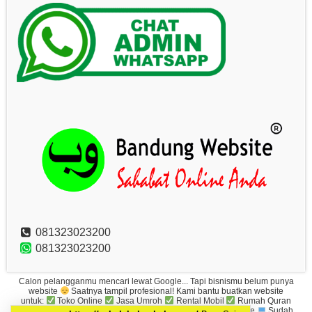
081323023200
081323023200
Calon pelangganmu mencari lewat Google... Tapi bisnismu belum punya
website
Saatnya tampil profesional! Kami bantu buatkan website
untuk:
Toko Online
Jasa Umroh
Rental Mobil
Rumah Quran
Bisnis Lokal
Desain Keren | Order WA | Tampil di Google
Sudah