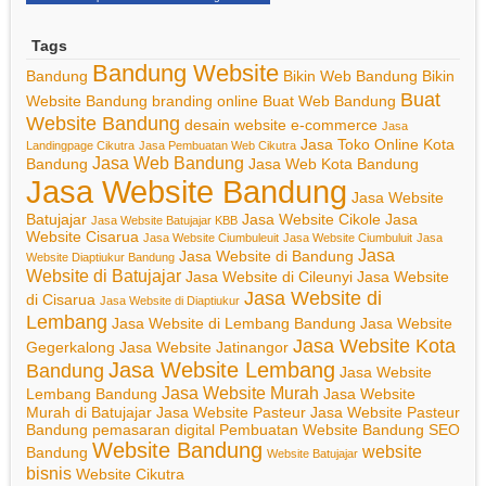
Tags
Bandung Website
Bandung
Bikin Web Bandung
Bikin
Buat
Website Bandung
branding online
Buat Web Bandung
Website Bandung
desain website
e-commerce
Jasa
Jasa Toko Online Kota
Landingpage Cikutra
Jasa Pembuatan Web Cikutra
Jasa Web Bandung
Bandung
Jasa Web Kota Bandung
Jasa Website Bandung
Jasa Website
Batujajar
Jasa Website Cikole
Jasa
Jasa Website Batujajar KBB
Website Cisarua
Jasa Website Ciumbuleuit
Jasa Website Ciumbuluit
Jasa
Jasa
Jasa Website di Bandung
Website Diaptiukur Bandung
Website di Batujajar
Jasa Website di Cileunyi
Jasa Website
Jasa Website di
di Cisarua
Jasa Website di Diaptiukur
Lembang
Jasa Website di Lembang Bandung
Jasa Website
Jasa Website Kota
Gegerkalong
Jasa Website Jatinangor
Jasa Website Lembang
Bandung
Jasa Website
Jasa Website Murah
Lembang Bandung
Jasa Website
Murah di Batujajar
Jasa Website Pasteur
Jasa Website Pasteur
Bandung
pemasaran digital
Pembuatan Website Bandung
SEO
Website Bandung
website
Bandung
Website Batujajar
bisnis
Website Cikutra