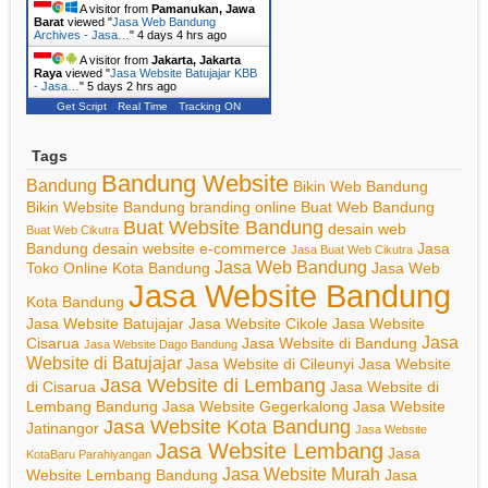
A visitor from
Pamanukan, Jawa
Barat
viewed "
Jasa Web Bandung
Archives - Jasa…
"
4 days 4 hrs ago
A visitor from
Jakarta, Jakarta
Raya
viewed "
Jasa Website Batujajar KBB
- Jasa…
"
5 days 2 hrs ago
Get Script
Real Time
Tracking ON
Tags
Bandung Website
Bandung
Bikin Web Bandung
Bikin Website Bandung
branding online
Buat Web Bandung
Buat Website Bandung
desain web
Buat Web Cikutra
Bandung
desain website
e-commerce
Jasa
Jasa Buat Web Cikutra
Jasa Web Bandung
Toko Online Kota Bandung
Jasa Web
Jasa Website Bandung
Kota Bandung
Jasa Website Batujajar
Jasa Website Cikole
Jasa Website
Jasa
Cisarua
Jasa Website di Bandung
Jasa Website Dago Bandung
Website di Batujajar
Jasa Website di Cileunyi
Jasa Website
Jasa Website di Lembang
di Cisarua
Jasa Website di
Lembang Bandung
Jasa Website Gegerkalong
Jasa Website
Jasa Website Kota Bandung
Jatinangor
Jasa Website
Jasa Website Lembang
Jasa
KotaBaru Parahiyangan
Jasa Website Murah
Website Lembang Bandung
Jasa