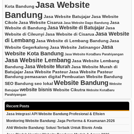
Jasa Website
Kota Bandung
Bandung
Jasa Website Batujajar
Jasa Website
Cikole
Jasa Website Cisarua
Jasa
Jasa Website Dago Bandung
Jasa Website di Batujajar
Website di Bandung
Jasa
Jasa Website
Website di Cileunyi
Jasa Website di Cisarua
di Lembang
Jasa Website di Lembang Bandung
Jasa
Jasa
Website Gegerkalong
Jasa Website Jatinangor
Website Kota Bandung
Jasa Website KotaBaru Parahiyangan
Jasa Website Lembang
Jasa Website Lembang
Jasa Website Murah
Bandung
Jasa Website Murah di
Batujajar
Jasa Website Pasteur
Jasa Website Pasteur
Bandung
pemasaran digital
Pembuatan Website Bandung
Website Bandung
SEO Bandung
seo lokal
Website
website bisnis
Website Cikutra
Batujajar
Website KotaBaru
Parahiyangan
Recent Posts
Jasa Integrasi API Website Bandung Profesional & Efisien
Monitoring Website Bandung: Jaga Performa & Keamanan 2026
Ahli Website Bandung: Solusi Terbaik Untuk Bisnis Anda