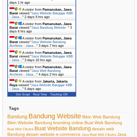
days 1 hr ago
A visitor from
Pamanukan, Jawa
Barat
viewed "
Jasa Website Batujajar KBB
- Jasa…
"
2 days 9 hrs ago
A visitor from
Pamanukan, Jawa
Barat
viewed "
Jasa Bandung Website -
"
3
days 6 hrs ago
A visitor from
Pamanukan, Jawa
Barat
viewed "
Jasa Website Bandung
Archives - Jasa…
"
3 days 7 hrs ago
A visitor from
Pamanukan, Jawa
Barat
viewed "
Jasa Website Batujajar KBB
- Jasa…
"
3 days 10 hrs ago
A visitor from
Pamanukan, Jawa
Barat
viewed "
Jasa Web Bandung
Archives - Jasa…
"
4 days 2 hrs ago
A visitor from
Jakarta, Jakarta
Raya
viewed "
Jasa Website Batujajar KBB
- Jasa…
"
5 days ago
Get Script
Real Time
Tracking ON
Tags
Bandung Website
Bandung
Bikin Web Bandung
Bikin Website Bandung
branding online
Buat Web Bandung
Buat Website Bandung
desain web
Buat Web Cikutra
Bandung
desain website
e-commerce
Jasa
Jasa Buat Web Cikutra