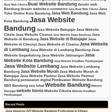
Buat Website Bandung
desain web
Buat Web Cikutra
Bandung
desain website
e-commerce
Jasa
Jasa Buat Web Cikutra
Jasa Web Bandung
Toko Online Kota Bandung
Jasa Web
Jasa Website
Kota Bandung
Bandung
Jasa Website Batujajar
Jasa Website
Cikole
Jasa Website Cisarua
Jasa
Jasa Website Dago Bandung
Jasa Website di Batujajar
Website di Bandung
Jasa
Jasa Website
Website di Cileunyi
Jasa Website di Cisarua
di Lembang
Jasa Website di Lembang Bandung
Jasa
Jasa
Website Gegerkalong
Jasa Website Jatinangor
Website Kota Bandung
Jasa Website KotaBaru Parahiyangan
Jasa Website Lembang
Jasa Website Lembang
Jasa Website Murah
Bandung
Jasa Website Murah di
Batujajar
Jasa Website Pasteur
Jasa Website Pasteur
Bandung
pemasaran digital
Pembuatan Website Bandung
Website Bandung
SEO Bandung
seo lokal
Website
website bisnis
Website Cikutra
Batujajar
Website KotaBaru
Parahiyangan
Recent Posts
Jasa Integrasi API Website Bandung Profesional & Efisien