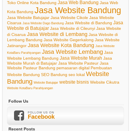
Jasa Web Bandung
Toko Online Kota Bandung
Jasa Web
Jasa Website Bandung
Kota Bandung
Jasa Website Batujajar
Jasa Website Cikole
Jasa Website
Jasa
Cisarua
Jasa Website di Bandung
Jasa Website Dago Bandung
Website di Batujajar
Jasa Website di Cileunyi
Jasa Website
Jasa Website di Lembang
di Cisarua
Jasa Website di
Lembang Bandung
Jasa Website Gegerkalong
Jasa Website
Jasa Website Kota Bandung
Jatinangor
Jasa Website
Jasa Website Lembang
Jasa
KotaBaru Parahiyangan
Jasa Website Murah
Website Lembang Bandung
Jasa
Website Murah di Batujajar
Jasa Website Pasteur
Jasa
Website Pasteur Bandung
pemasaran digital
Pembuatan
Website
Website Bandung
SEO Bandung
seo lokal
Bandung
website bisnis
Website Cikutra
Website Batujajar
Website KotaBaru Parahiyangan
Follow Us
FOLLOW US ON
Facebook
Recent Posts