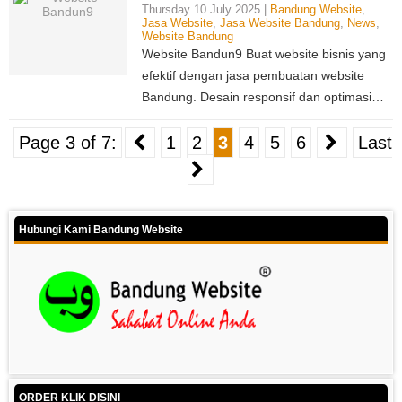
Thursday 10 July 2025 |
Bandung Website
,
Jasa Website
,
Jasa Website Bandung
,
News
,
Website Bandung
Website Bandun9 Buat website bisnis yang
efektif dengan jasa pembuatan website
Bandung. Desain responsif dan optimasi…
Page 3 of 7:
1
2
3
4
5
6
Last
Hubungi Kami Bandung Website
ORDER KLIK DISINI